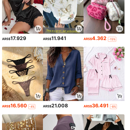
17.929
11.941
4.362
ARS$
ARS$
ARS$
-15%
16.560
21.008
36.491
ARS$
ARS$
ARS$
-4%
-8%