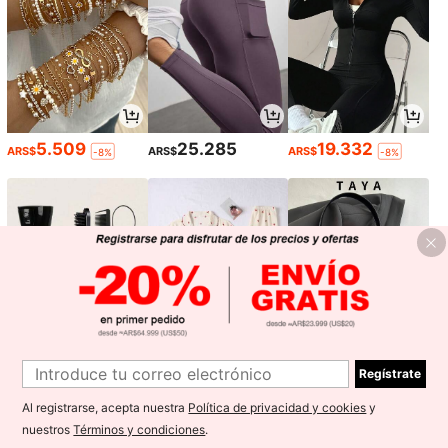
5.509
25.285
19.332
ARS$
ARS$
ARS$
-8%
-8%
Regístrate
5.646
39.467
17.091
ARS$
ARS$
ARS$
-3%
-10%
Al registrarse, acepta nuestra
Política de privacidad y cookies
y
1
nuestros
Términos y condiciones
.
0