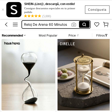
SHEIN-¡List@, descargá, con estilo!
×
Decoración Para El Hogar
Consigue descuentos especiales en tu primer
Consíguela
pedido
Reloj De Arena
(5,000)
Reloj De Arena 60 Minutos
Reloj De Pared
Recommended
Most Popular
Price
Filtros
Reloj De Arena Decoración
Decoración Para El Hogar
Reloj De Arena