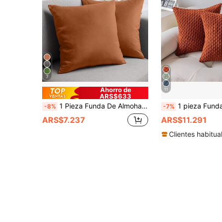
7
Ahorro de
11
ARS$633
1 Pieza Funda De Almohada Lisa Sin Relleno, Funda De Almohada Cuadrada De Terciopelo Rayado Para Sofá, Decoración Del Hogar
1 pieza Funda de cojín bohemio con rayas en color ladrillo rojo y naranja (núcleo de almohada no incluido). Funda de almohada decorativa
-8%
-7%
ARS$7.237
ARS$11.291
Clientes habitua