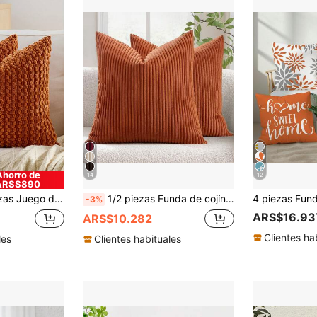
Ahorro de
14
12
ARS$890
n Bordado, para Uso Diario en Dormitorio, Sala de Estar, Sofá, Decoración de Patio, Jardín, Sin Relleno 30*50cm 45*45cm
1/2 piezas Funda de cojín decorativa con patrón de rayas de pana de caramelo de Halloween, funda de cojín para sofá, oficina, sala de estar
-3%
ARS$16.93
ARS$10.282
Clientes ha
les
Clientes habituales