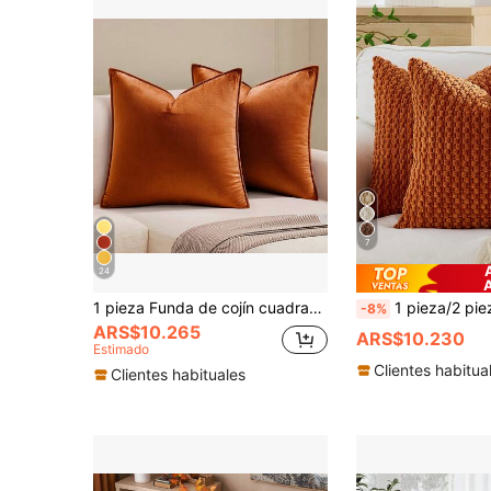
7
24
1 pieza Funda de cojín cuadrada sólida con borde de terciopelo para sofá, dormitorio, automóvil de 18 x 18 pulgadas, funda de almohada decorativa para Acción de Gracias o Halloween, funda de almohada de cosecha otoñal
1 pieza/2 piezas Juego de Funda de Almohada con Patrón Geométrico Semicircular, Funda de Cojín Cuadrada de Tela de Lona y Terciopelo co
-8%
ARS$10.265
ARS$10.230
Estimado
Clientes habitua
Clientes habituales