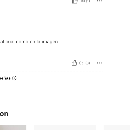
Útil (1)
tal cual como en la imagen
Útil (0)
señas
ron