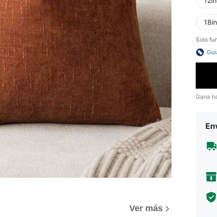
12i
18i
Solo fu
Guí
Gana h
Env
)
Ver más