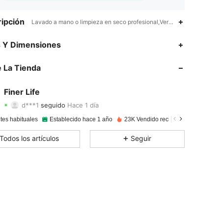
ipción
Lavado a mano o limpieza en seco profesional,Verano,Otoño,Diario,P
4,93
32
829
s Y Dimensiones
4,93
32
829
 La Tienda
4,93
32
829
Finer Life
d***1
seguido
Hace 1 día
4,93
32
829
Calificación
Artículos
Seguidores
tes habituales
Establecido hace 1 año
23K Vendido recientemente
4,93
32
829
Todos los artículos
Seguir
4,93
32
829
4,93
32
829
4,93
32
829
4,93
32
829