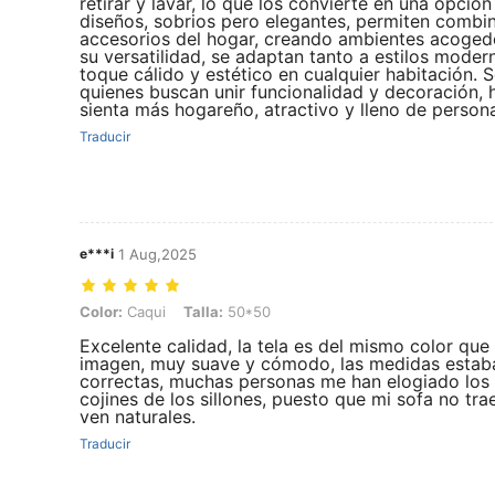
retirar y lavar, lo que los convierte en una opción
diseños, sobrios pero elegantes, permiten combin
accesorios del hogar, creando ambientes acogedo
su versatilidad, se adaptan tanto a estilos mode
toque cálido y estético en cualquier habitación.
quienes buscan unir funcionalidad y decoración,
sienta más hogareño, atractivo y lleno de persona
Traducir
e***i
1 Aug,2025
Color: Caqui, Talla: 50*50
Color:
Caqui
Talla:
50*50
Excelente calidad, la tela es del mismo color que 
imagen, muy suave y cómodo, las medidas estab
correctas, muchas personas me han elogiado los
cojines de los sillones, puesto que mi sofa no tra
ven naturales.
Traducir