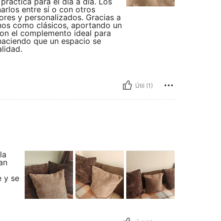
 práctica para el día a día. Los
arlos entre sí o con otros
res y personalizados. Gracias a
rnos como clásicos, aportando un
 Son el complemento ideal para
 haciendo que un espacio se
lidad.
Útil (1)
la
an
e y se