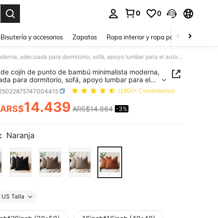
0
0
a. Press Enter to select.
Bisutería y accesorios
Zapatos
Ropa interior y ropa para dormir
Ho
Funda de cojín de punto de bambú minimalista moderna, adecuada para dormitorio, sofá, apoyo lumbar para el automóvil, uso en todas las estaciones
de cojín de punto de bambú minimalista moderna,
da para dormitorio, sofá, apoyo lumbar para el
vil, uso en todas las estaciones
f25022875747004415
(1000+ Comentarios)
14.439
ARS$
ARS$14.884
-3%
ICE AND AVAILABILITY
:
Naranja
US Talla