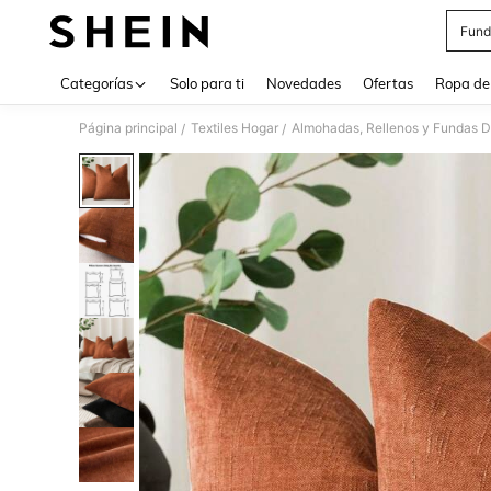
Fund
Use up 
Categorías
Solo para ti
Novedades
Ofertas
Ropa de
Página principal
Textiles Hogar
Almohadas, Rellenos y Fundas D
/
/