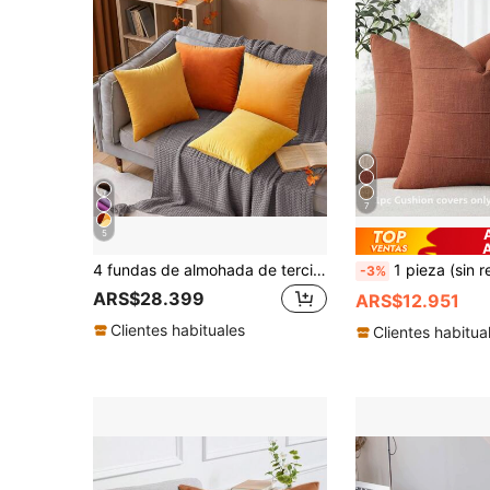
7
5
4 fundas de almohada de terciopelo, juego de fundas de almohada de unicolor, sin relleno de almohada
1 pieza (sin relleno de almohada) Funda de almohada decorativa de lino, funda de cojín a rayas hecha a mano, adecuada para decoraci
-3%
ARS$28.399
ARS$12.951
Clientes habituales
Clientes habitua