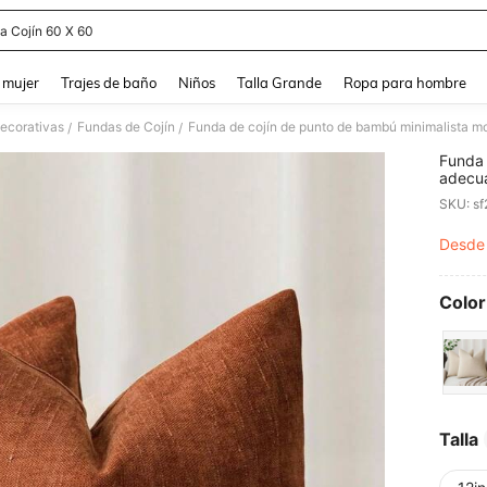
a Cojín 60 X 60
and down arrow keys to navigate search Búsqueda reciente and Busca y Encuentr
 mujer
Trajes de baño
Niños
Talla Grande
Ropa para hombre
ecorativas
Fundas de Cojín
/
/
Funda 
adecua
automó
SKU: s
Desde
PR
Color
Talla