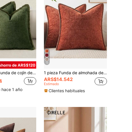
13
Ahorro de ARS$120
lleno del cojín), funda de cojín suave y cómoda de estilo bohemio y de granja para sofá, con borlas, decoración del hogar para sofá, cama, sala de estar, todo el año
1 pieza Funda de almohada de sherpa suave y cómoda con bordes cosidos, color óxido (no incluye inserto de almohada), apta para sofá, cama, primavera/verano
ARS$14.542
4
Estimado
o hace 1 año
Clientes habituales