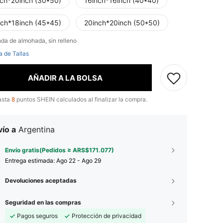
nch*20inch (30*50)
16inch*16inch (40*40)
nch*18inch (45*45)
20inch*20inch (50*50)
nda de almohada, sin relleno
a de Tallas
AÑADIR A LA BOLSA
asta
8
puntos SHEIN calculados al finalizar la compra.
ío a
Argentina
Envío gratis(Pedidos ≥ ARS$171.077)
Entrega estimada:
Ago 22 - Ago 29
Devoluciones aceptadas
Seguridad en las compras
Pagos seguros
Protección de privacidad