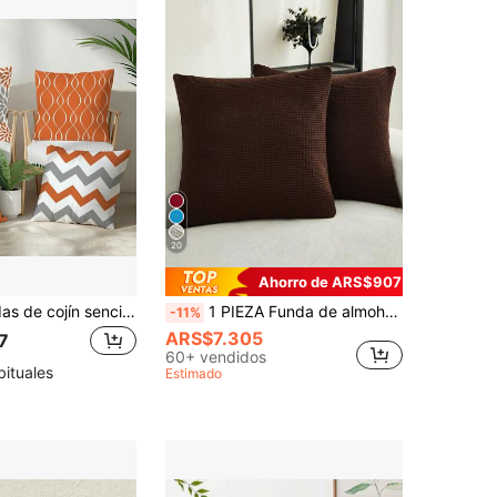
20
Ahorro de ARS$907
4 piezas Fundas de cojín sencillas y diarias con diseño geométrico naranja "Hogar dulce hogar", material de terciopelo melocotón suave por un solo lado, tamaños 45*45/50*50/40*40CM para decoración interior, fiestas y regalos
1 PIEZA Funda de almohada jacquard, funda protectora de cojín para sofá, decoración del hogar
-11%
ARS$7.305
7
60+ vendidos
bituales
Estimado