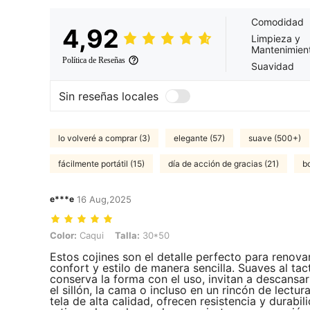
Comodidad
4,92
Limpieza y
Mantenimien
Política de Reseñas
Suavidad
Sin reseñas locales
lo volveré a comprar (3)
elegante (57)
suave (500+)
fácilmente portátil (15)
día de acción de gracias (21)
b
e***e
16 Aug,2025
Color: Caqui, Talla: 30*50
Color:
Caqui
Talla:
30*50
Estos cojines son el detalle perfecto para renova
confort y estilo de manera sencilla. Suaves al tac
conserva la forma con el uso, invitan a descansa
el sillón, la cama o incluso en un rincón de lectu
tela de alta calidad, ofrecen resistencia y durabi