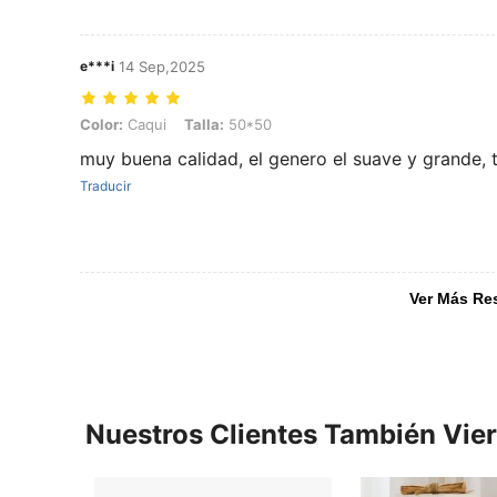
e***i
14 Sep,2025
Color: Caqui, Talla: 50*50
Color:
Caqui
Talla:
50*50
muy buena calidad, el genero el suave y grande, 
Traducir
Ver Más Re
Nuestros Clientes También Vie