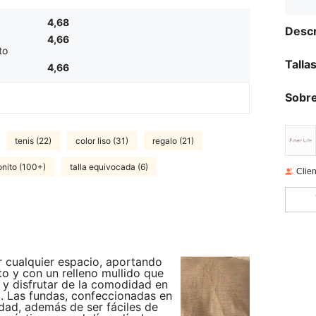
4,68
Descr
4,66
to
Talla
4,66
Sobre
tenis (22)
color liso (31)
regalo (21)
onito (100+)
talla equivocada (6)
Clien
r cualquier espacio, aportando
to y con un relleno mullido que
r y disfrutar de la comodidad en
ra. Las fundas, confeccionadas en
lidad, además de ser fáciles de