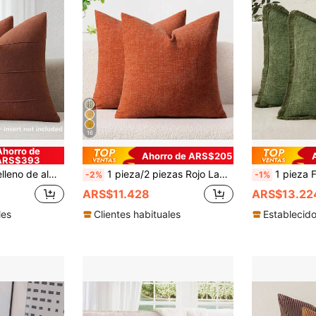
16
Ahorro de
Ahorro de ARS$205
ARS$393
ón de cama y sofá, estilo de granja, funda de almohada decorativa neutra para sofá y dormitorio, naranja
1 pieza/2 piezas Rojo Ladrillo (Relleno de Almohada No Incluido) Funda de Cojín con Textura 3D, Funda de Cojín de Chenilla Vintage de Estilo Granja Moderna Acogedora, Adecuada para Dormitorio, Comedor, Cama, Sofá, Coche, Funda de Cojín Decorativa, Todas las Estaciones
1 pieza Funda de cojín decorativo con borlas de chenilla verde oliva (sin incluir el re
-2%
-1%
ARS$11.428
ARS$13.22
les
Clientes habituales
Establecid