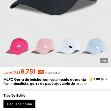
1/15
9.751
-8%
ARS$
ARS$10.607
Desde
MLFO Gorra de béisbol con estampado de monta
4,88
(
9
)
ña minimalista, gorra de papá ajustable de m
oda, estilo callejero casual para exteriores, u
nisex, esencial para senderismo, regalo para ami
gos y familiares
Tipo De Estilo
Pequeña colina