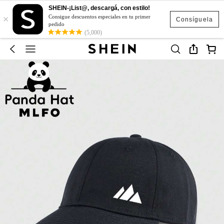
SHEIN-¡List@, descargá, con estilo!
×
Consigue descuentos especiales en tu primer
Consíguela
pedido
(5,000)