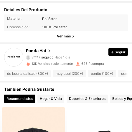
Detalles Del Producto
Material:
Poliéster
202 Seguidores
4,87
Composición:
100% Poliéster
202 Seguidores
4,87
Ver más
202 Seguidores
4,87
Panda Hat
Seguir
v***7
seguido
Hace 1 día
202 Seguidores
4,87
13K Vendido recientemente
625 Recompra
de buena calidad (300+)
muy cool (200+)
bonito (100+)
como e
202 Seguidores
4,87
202 Seguidores
4,87
También Podría Gustarte
Recomendados
Hogar & Vida
Deportes & Exteriores
Bolsos y Eq
202 Seguidores
4,87
202 Seguidores
4,87
202 Seguidores
4,87