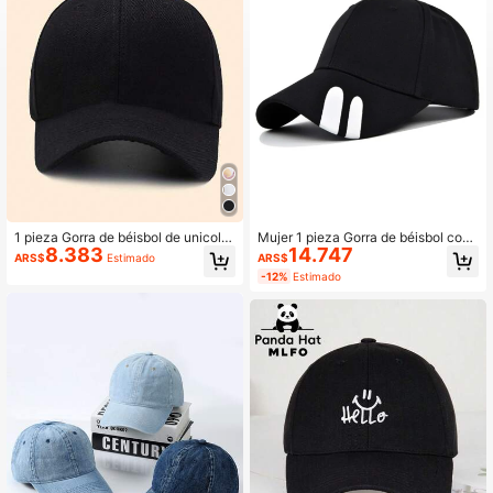
202 Seguidores
4,87
202 Seguidores
4,87
1 pieza Gorra de béisbol de unicolor
Mujer 1 pieza Gorra de béisbol con
8.383
14.747
para mujer para protección solar al
estampado de letra casual
ARS$
Estimado
ARS$
aire libre informal
-12%
Estimado