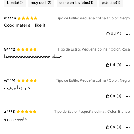
bonito
(2)
muy cool
(2)
como en las fotos
(1)
práctico
(1)
m***n
Tipo de Estilo: Pequeña colina / Color: Negro
Good
material
I
like
it
Útil
(1)
9***2
Tipo de Estilo: Pequeña colina / Color: Rosa
جميله
ججججججججججججججججدا
Útil
(0)
w***4
Tipo de Estilo: Pequeña colina / Color: Negro
حلو
جداً
ورهيب
Útil
(0)
z***3
Tipo de Estilo: Pequeña colina / Color: Blanco
حلووووووووو
Útil
(0)