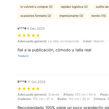
lo volveré a comprar (2)
rapidez logística (2)
outfits de
ocasiones formales (2)
impresionante (3)
bonito (15)
s***9
6 Dec,2025
Adecuado general: La talla corresponde, Color: Marrón, Talla: M
Adecuado general:
La talla corresponde
Color:
Marrón
fiel a la publicación, cómodo y talla real
Traducir
5***6
11 Oct,2025
Adecuado general: Grande, Altura: 163 cm / 64 in, Peso: 74 kg / 163 
Adecuado general:
Grande
Altura:
163 cm / 64 in
Peso:
Caderas:
105 cm / 41 in
Busto:
102 cm / 40 in
Cintura:
9
Recomendado 100% viene un poco grandecito pe