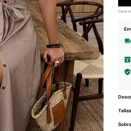
Gana h
Env
Descr
Talla
Sobre