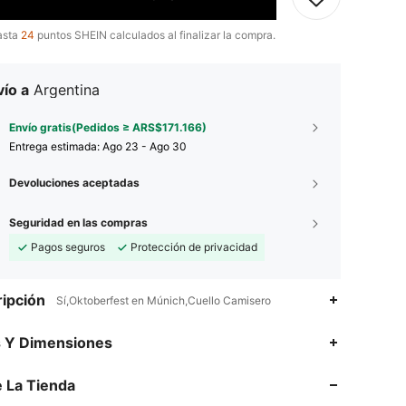
asta
24
puntos SHEIN calculados al finalizar la compra.
ío a
Argentina
Envío gratis(Pedidos ≥ ARS$171.166)
Entrega estimada:
Ago 23 - Ago 30
Devoluciones aceptadas
Seguridad en las compras
Pagos seguros
Protección de privacidad
ipción
Sí,Oktoberfest en Múnich,Cuello Camisero
4,69
263
3.4K
s Y Dimensiones
4,69
263
3.4K
 La Tienda