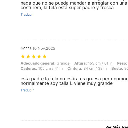
nada que no se pueda mandar a arreglar con una
costurera, la tela está súper padre y fresca
Traducir
m***1
10 Nov,2025
Adecuado general: Grande, Altura: 155 cm / 61 in, Peso: 69 kg / 152 l
Adecuado general:
Grande
Altura:
155 cm / 61 in
Peso:
Caderas:
105 cm / 41 in
Cintura:
84 cm / 33 in
Busto:
95
esta padre la tela no estira es gruesa pero comod
normalmente soy talla L viene muy grande
Traducir
Ver Más Re