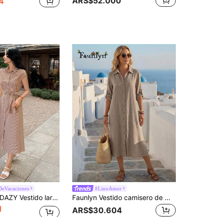
ARS$52.000
4
DeVacaciones
#LinoAmor
AZY Vestido largo de línea A sin mangas con cintura anudada y cuello a rayas, vestido camisero de verano
Faunlyn Vestido camisero de manga corta y abotonadura sencilla de longitud media para mujer
1
ARS$30.604