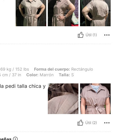
Útil (1)
bs, Forma del cuerpo: Rectángulo, Caderas: 105 cm / 41 in, Cintura: 84 cm / 33 in,
69 kg / 152 lbs
Forma del cuerpo:
Rectángulo
 cm / 37 in
Color:
Marrón
Talla:
S
a pedi talla chica y
Útil (2)
señas