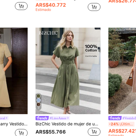
ARS$26.77
ARS$40.772
Estimado
7
oral
#LinoAmor
#Vestido
lo casual de moda de verano para mujer, estilo Old Money, por favor consulte la tabla de tallas, elegante
BizChic Vestido de mujer de unicolor con botones delanteros, bolsillos en diagonal y mangas cortas, vestido casual de negocios urbano, elegante y formal para Halloween, Navidad y reuniones
D
-24%
¡Últimos 3 días
ARS$27.42
ARS$55.766
Estimado