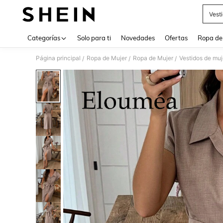
Vest
Use up 
Categorías
Solo para ti
Novedades
Ofertas
Ropa de
Página principal
Ropa de Mujer
Ropa de Mujer
Vestidos de muj
/
/
/