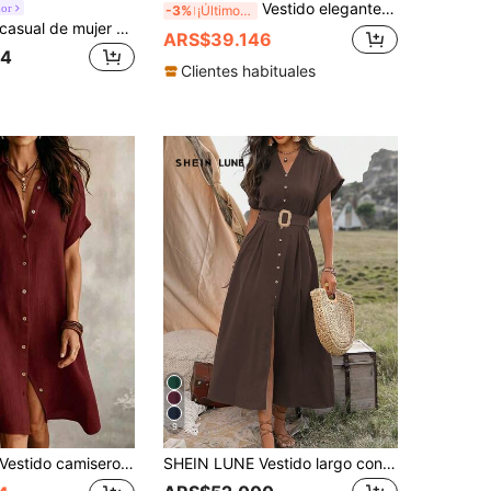
Vestido elegante de mujer con cuello de camisa y manga larga, adecuado para primavera/verano, Día de la Madre, festival, uso diario, playa, vacaciones, color marrón
or
-3%
¡Últimos 3 días
Maija Vestido casual de mujer con estampado floral y botones delanteros, apertura central delantera, primavera/verano 2026
ARS$39.146
84
Clientes habituales
9
stido camisero casual de mujer en color marfil tejido, con cuello, manga corta, diseño de botones delanteros, bajo asimétrico, largo hasta la rodilla, elegante para el verano, lujo silencioso
SHEIN LUNE Vestido largo con cuello en V, detalle de botones y abertura para mujer