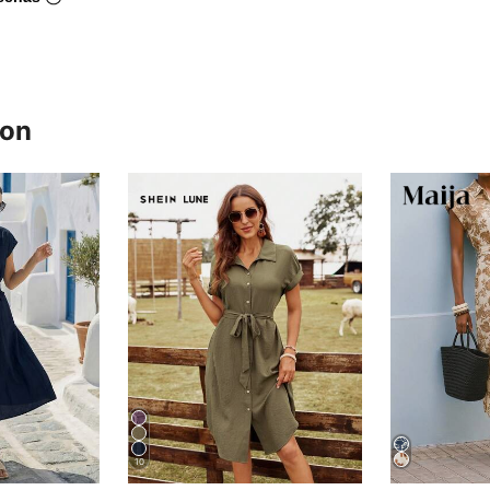
ron
10