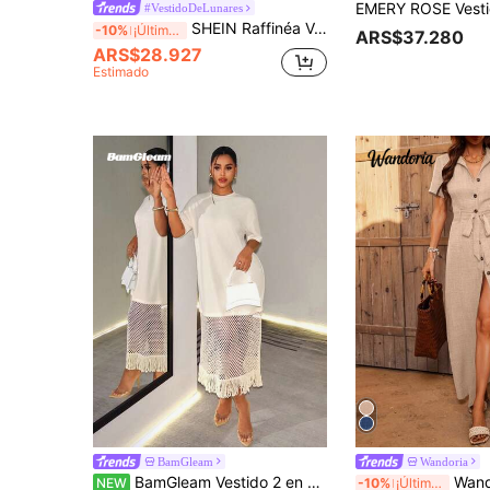
#VestidoDeLunares
SHEIN Raffinéa Vestido largo de manga corta para verano 2025, nuevo, con estampado de leopardo, botones delanteros, cinturón, lazo, bolsillo y aberturas laterales, para vacaciones y uso casual
-10%
¡Últimos 3 días
ARS$37.280
ARS$28.927
Estimado
BamGleam
Wandoria
BamGleam Vestido 2 en 1 de manga corta con cuello redondo, unicolor, corte holgado y favorecedor, camiseta larga con dobladillo de flecos, patchwork de red de pescado hueca y capas
Wandoria Vestido largo de mujer c
NEW
-10%
¡Últimos 3 días