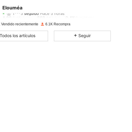
4,69
263
3.4K
Elouméa
t***3
seguido
Hace 5 horas
4,69
263
3.4K
Calificación
Artículos
Seguidores
 Vendido recientemente
6.1K Recompra
4,69
263
3.4K
Todos los artículos
Seguir
4,69
263
3.4K
4,69
263
3.4K
4,69
263
3.4K
4,69
263
3.4K
4,69
263
3.4K