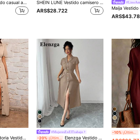
EMERY ROSE Vestido casual azul marino de manga corta con botones para mujer, conjunto de verano para mujer, vestidos de moda elegantes para la oficina, vacaciones, conjuntos de verano
SHEIN LUNE Vestido camisero unicolor con botón delantero con cinturón
#LinoAm
ARS$28.722
ARS$43.7
10
Ve
#MujeresEnElTrabajo
-10%
¡Últimos 3 días
on diseño de botones frontales de unicolor, de manga larga y manga corta
Elenzga Vestido camisero casual de mujer de unicolor, de manga corta, con cuello de solapa y abotonadura sencilla hasta la mitad del muslo
-20%
¡Últimos 3 días