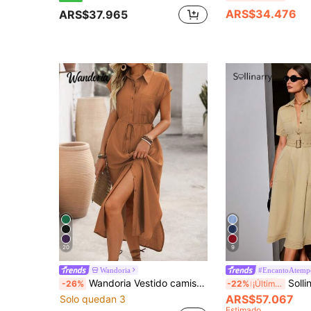
ARS$34.476
ARS$37.965
20
9
Wandoria
#EncantoAtemp
Wandoria Vestido camisa de mujer de unicolor, casual, para vacaciones y viajes, con cuello, abertura central con botones, bolsillo en el pecho izquierdo, cintura suelta con cinturón, lazo, bajo con abertura lateral, mangas largas de hombros caídos, para primavera/verano
Sollinarry Vestido largo de manga corta esti
-26%
-22%
¡Últimos 3 días
ARS$57.067
Solo quedan 3
Estimado