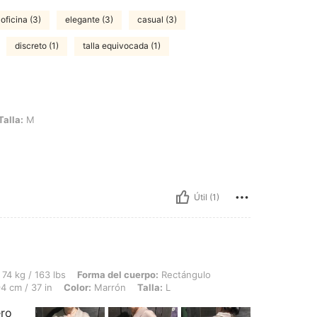
 oficina (3)
elegante (3)
casual (3)
discreto (1)
talla equivocada (1)
Talla:
M
Útil (1)
lbs, Forma del cuerpo: Rectángulo, Caderas: 105 cm / 41 in, Busto: 102 cm / 40 in,
74 kg / 163 lbs
Forma del cuerpo:
Rectángulo
4 cm / 37 in
Color:
Marrón
Talla:
L
ro