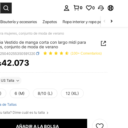
0
0
a. Press Enter to select.
Bisutería y accesorios
Zapatos
Ropa interior y ropa para dormir
Ho
ara mujeres, conjunto de moda de verano
a Vestido de manga corta con largo midi para
s, conjunto de moda de verano
z25040255350591220
(100+ Comentarios)
42.073
$
ICE AND AVAILABILITY
US Talla
)
6 (M)
8/10 (L)
12 (XL)
a de Tallas
u talla? Dime cuál es tu talla
AÑADIR A LA BOLSA