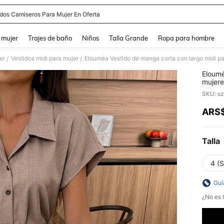
idos Camiseros Para Mujer En Oferta
and down arrow keys to navigate search Búsqueda reciente and Busca y Encuentr
 mujer
Trajes de baño
Niños
Talla Grande
Ropa para hombre
er
Vestidos midi para mujer
Elouméa Vestido de manga corta con largo midi p
/
/
Eloumé
mujere
SKU: s
ARS
PR
Talla
4 (S
Guí
¿No es t