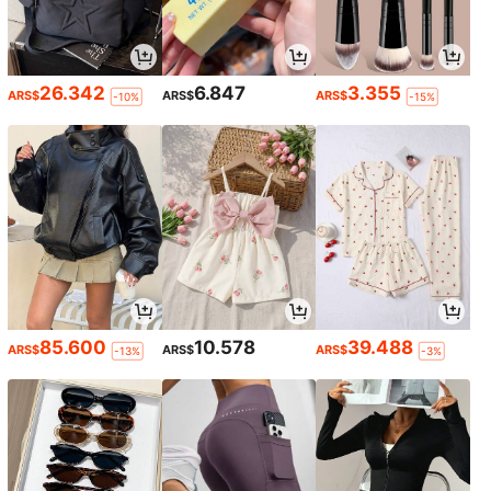
26.342
6.847
3.355
ARS$
ARS$
ARS$
-10%
-15%
85.600
10.578
39.488
ARS$
ARS$
ARS$
-13%
-3%