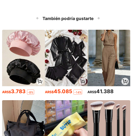
También podría gustarte
3.783
45.085
41.388
ARS$
ARS$
ARS$
-8%
-14%