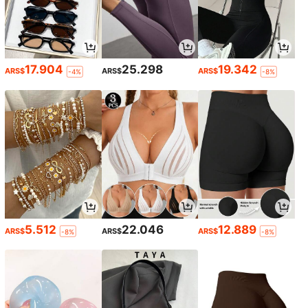
17.904
25.298
19.342
ARS$
ARS$
ARS$
-4%
-8%
5.512
22.046
12.889
ARS$
ARS$
ARS$
-8%
-8%