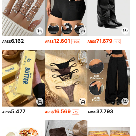
6.162
12.601
71.679
ARS$
ARS$
ARS$
-10%
-1%
5.477
16.569
37.793
ARS$
ARS$
ARS$
-4%