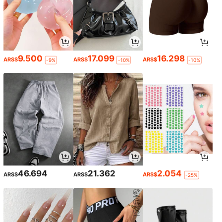
9.500
17.099
16.298
ARS$
ARS$
ARS$
-9%
-10%
-10%
46.694
21.362
2.054
ARS$
ARS$
ARS$
-25%