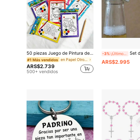
50 piezas Juego de Pintura de Acuarela, Papel de Acuarela, Páginas para Colorear, Pintura y Garabatos de Acuarela DIY (Incluye 1 Tarjeta para Colorear, 1 Bolígrafo, 1 Pintura Semiseca de Cuatro Colores)
Set de 6 abrebotellas con forma de llave vintage de bronce,
-3%
¡Últimos 3 días
en Papel Otros Favores De Fiesta
#1 Más vendidos
ARS$2.995
ARS$2.739
500+ vendidos