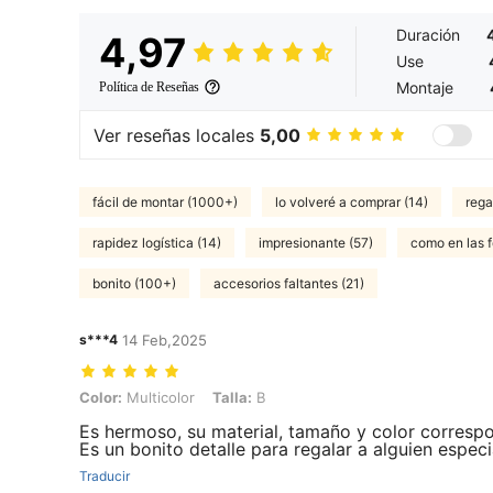
Duración
4,97
Use
Montaje
Política de Reseñas
Ver reseñas locales
5,00
fácil de montar (1000+)
lo volveré a comprar (14)
rega
rapidez logística (14)
impresionante (57)
como en las 
bonito (100+)
accesorios faltantes (21)
s***4
14 Feb,2025
Color: Multicolor, Talla: B
Color:
Multicolor
Talla:
B
Es hermoso, su material, tamaño y color correspo
Es un bonito detalle para regalar a alguien especi
Traducir