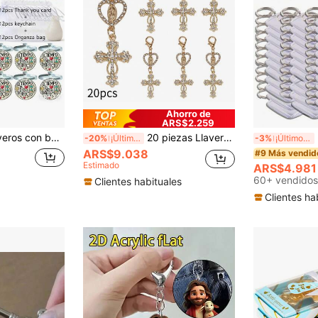
Ahorro de
ARS$2.259
izo, favor de boda, primera comunión, Navidad, Pascua - Suministros para fiestas católicas y regalos basados en la fe, mayorista para Ramadán/Eid Al-Fitr
20 piezas Llavero colgante de cruz con perlas y strass dorados, amuleto de bolso de cruz religiosa, adecuado para bautizo, primera comunión, recuerdos de boda
5
-20%
¡Últimos 3 días
-3%
¡Últimos 3 días
ARS$9.038
#9 Más vendid
Estimado
ARS$4.981
60+ vendidos
Clientes habituales
Clientes ha