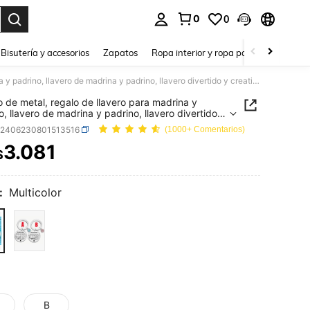
0
0
a. Press Enter to select.
Bisutería y accesorios
Zapatos
Ropa interior y ropa para dormir
Ho
Llavero de metal, regalo de llavero para madrina y padrino, llavero de madrina y padrino, llavero divertido y creativo, regalo de Navidad
o de metal, regalo de llavero para madrina y
o, llavero de madrina y padrino, llavero divertido y
vo, regalo de Navidad
h2406230801513516
(1000+ Comentarios)
3.081
$
ICE AND AVAILABILITY
:
Multicolor
B