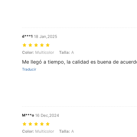
d***1
18 Jan,2025
Color: Multicolor, Talla: A
Color:
Multicolor
Talla:
A
Me llegó a tiempo, la calidad es buena de acuerd
Traducir
M***o
16 Dec,2024
Color: Multicolor, Talla: A
Color:
Multicolor
Talla:
A