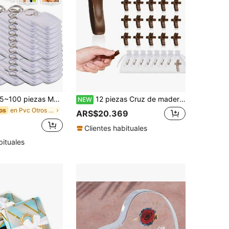
~100 piezas Marco de fotos acrílico transparente en blanco Llavero DIY con anillo desmontable Regalo, Regalo de cumpleaños
12 piezas Cruz de madera calmante de bolsillo, Cruz antiestrés con bolsas de organza, Cruz de consuelo religioso para e iglesia
NEW
en Pvc Otros Favores De Fiesta
os
ARS$20.369
Clientes habituales
bituales