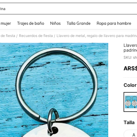
ina
and down arrow keys to navigate search Búsqueda reciente and Busca y Encuentr
 mujer
Trajes de baño
Niños
Talla Grande
Ropa para hombre
de fiesta
Recuerdos de fiesta
/
/
Llaver
padrin
creati
SKU: s
ARS
PR
Color
Talla
A