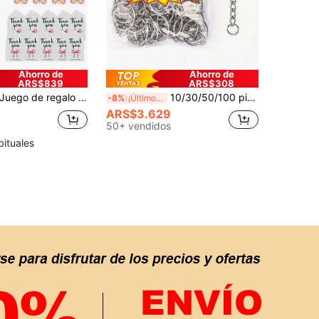
Ahorro de
Ahorro de
ARS$839
ARS$308
go de regalo de 36 piezas/12 sets de llaveros de mariposa, 12 piezas de llaveros de acrílico morado, 12 piezas de tarjetas marrones y 12 piezas de bolsas de organza con cordón, adecuado para fiesta de revelación de género, cumpleaños, boda, fiesta de Navidad, regalo perfecto para colegas y amigos
10/30/50/100 piezas Anillos de salto abiertos de metal, conectores, cierres, accesorios para llaveros, colgantes y fabricación de joyas
-8%
¡Últimos 3 días
ARS$3.629
50+ vendidos
bituales