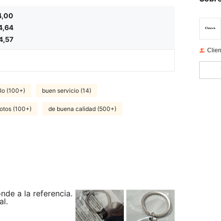
4,00
4,64
4,57
Clien
lo (100+)
buen servicio (14)
fotos (100+)
de buena calidad (500+)
nde a la referencia.
al.