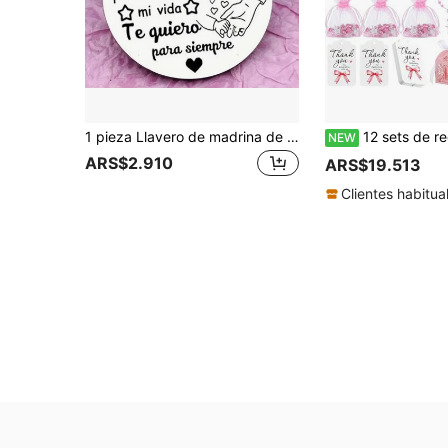
1 pieza Llavero de madrina de bautizo, diseño de hada madrina para hombres
12 sets de recuerdos de bautizo: mini rosario, cruz rosa, primera comunión, regalos de ba
NEW
ARS$2.910
ARS$19.513
Clientes habitua