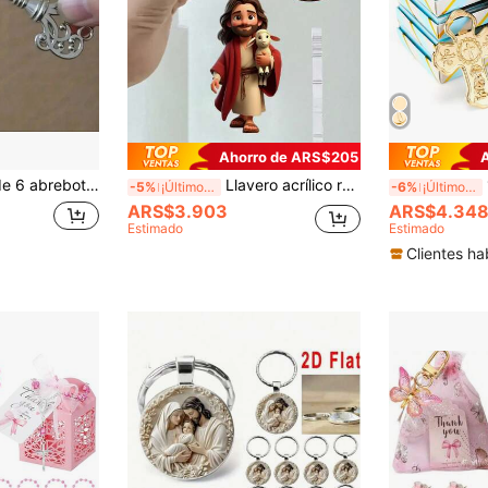
Ahorro de ARS$205
 con cadena de perlas y dije de llave vintage, accesorio multifuncional y abrebotellas, adecuado para recuerdos de boda, fiestas y uso diario
Llavero acrílico religioso 2D, llavero acrílico basado en la fe, colgante de figura religiosa, llavero de cordero espiritual, llavero acrílico plano con diseño de cordero lindo, agregando decoración significativa y de moda a llaves, bolsos o mochilas. Adecuado para creyentes religiosos y seguidores de la fe, regalos de cumpleaños, regalos del Día de la Mujer, regalos de aniversario de graduación, temporada de bodas, recuerdos nupciales
1 piez
-5%
¡Últimos 3 días
-6%
¡Últimos 3 días
ARS$3.903
ARS$4.34
Estimado
Estimado
Clientes ha