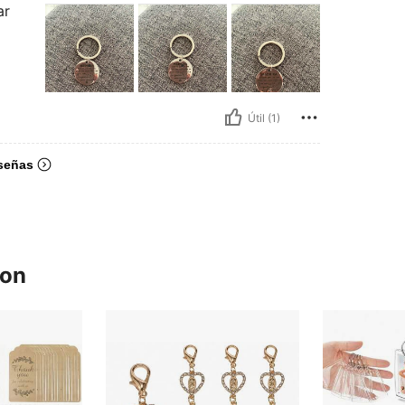
ar
Útil (1)
señas
ron