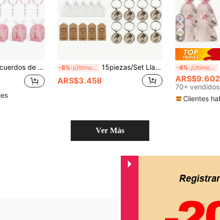
4
utizo, artículos para baby shower, suministros para fiesta de Pascua, con empaque
15piezas/Set Llavero con tema de Jesús 2D plano, (Incluye 5 bolsas 5 tarjetas 5 llaveros) Llavero con colgante redondo de aleación, Llavero colgante de regalo de Navidad y vacaciones, Adecuado para Navidad, Pascua, Protección de fe, Accesorios de uso diario, Cumpleaños, Fiesta de vacaciones, Bolsa de relleno de regalo de recuerdo, Llavero
Jue
-8%
¡Últimos 3 días
-8%
¡Últimos 3 días
ARS$9.602
ARS$3.458
70+ vendidos
les
Clientes ha
Ver Más