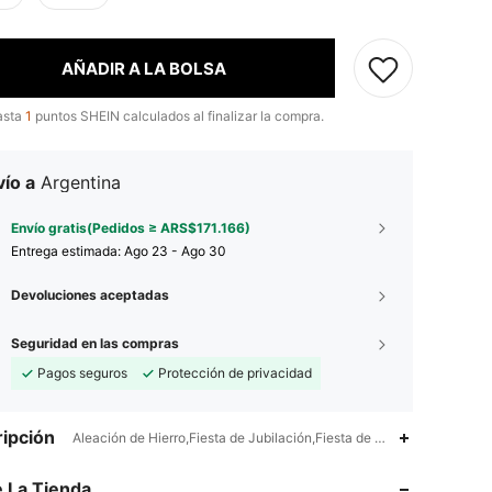
AÑADIR A LA BOLSA
asta
1
puntos SHEIN calculados al finalizar la compra.
ío a
Argentina
Envío gratis(Pedidos ≥ ARS$171.166)
Entrega estimada:
Ago 23 - Ago 30
Devoluciones aceptadas
Seguridad en las compras
Pagos seguros
Protección de privacidad
ipción
Aleación de Hierro,Fiesta de Jubilación,Fiesta de Cumpleaños,No Ot
4,91
127
8.5K
 La Tienda
4,91
127
8.5K