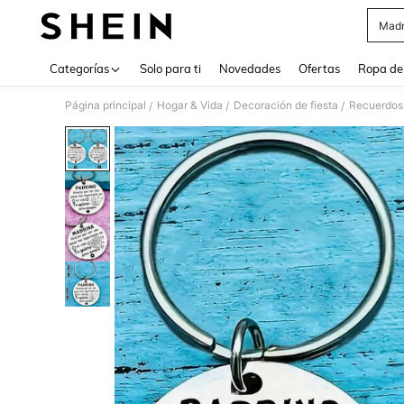
Madr
Use up 
Categorías
Solo para ti
Novedades
Ofertas
Ropa de
Página principal
Hogar & Vida
Decoración de fiesta
Recuerdos 
/
/
/