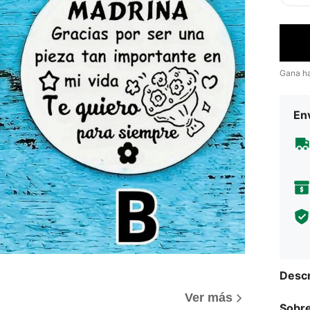
Gana h
Env
Descr
)
Ver más
Sobre