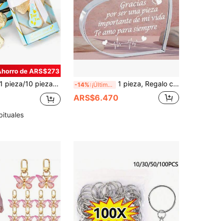
Ahorro de ARS$273
a/10 piezas Abridor de botellas para regalo de bebé, regalo de baby shower, recuerdo decorativo, abridor de botellas en forma de cruz con caja de regalo, para que los invitados revelen el género y la preferencia de la fiesta, ¿niño o niña? Suministros para baby shower, fiesta de revelación de género, regalo de bautizo, recuerdo de bautizo, suministros para fiesta de bautizo, obsequios para invitados de baby shower, regalos de agradecimiento de baby shower, Jesús, regalos cristianos
1 pieza, Regalo con texto "Te Amo" en español para ella o él, regalo para el Día de San Valentín, novia, esposa, cumpleaños, aniversario de boda, recuerdo, placa acrílica con mensaje de amor, regalo para novio, esposo, te extraño, regalos para Acción de Gracias, Navidad
-14%
¡Últimos 3 días
8
ARS$6.470
bituales