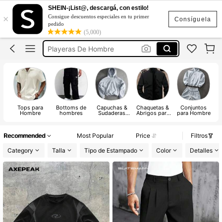
Conjunto De Hombre
SHEIN-¡List@, descargá, con estilo!
×
Consigue descuentos especiales en tu primer
Camisas Para Hombre
Consíguela
pedido
(5,000)
Pantalones De Hombre
Playeras De Hombre
Ropa De Hombre
Conjunto De Hombre
Camisas Para Hombre
Tops para
Bottoms de
Capuchas &
Chaquetas &
Conjuntos
R
Hombre
hombres
Sudaderas
Abrigos para
para Hombre
g
para hombres
Hombre
Recommended
Most Popular
Price
Filtros
Category
Talla
Tipo de Estampado
Color
Detalles