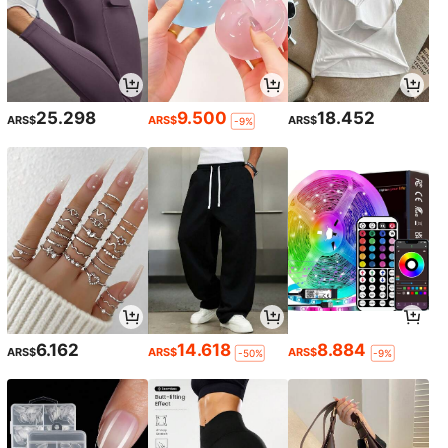
25.298
9.500
18.452
ARS$
ARS$
ARS$
-9%
6.162
14.618
8.884
ARS$
ARS$
ARS$
-50%
-9%