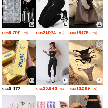
5.700
21.074
16.175
ARS$
ARS$
ARS$
-5%
-10%
-10%
5.477
25.846
16.569
ARS$
ARS$
ARS$
-16%
-4%