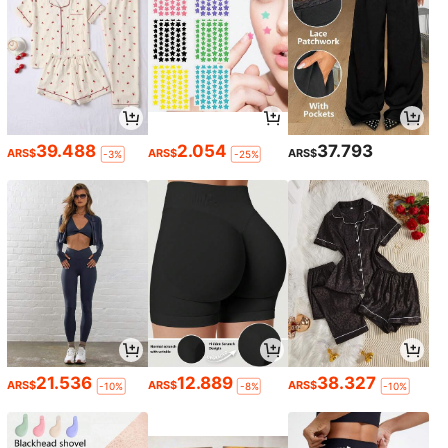
39.488
2.054
37.793
ARS$
ARS$
ARS$
-3%
-25%
21.536
12.889
38.327
ARS$
ARS$
ARS$
-10%
-8%
-10%