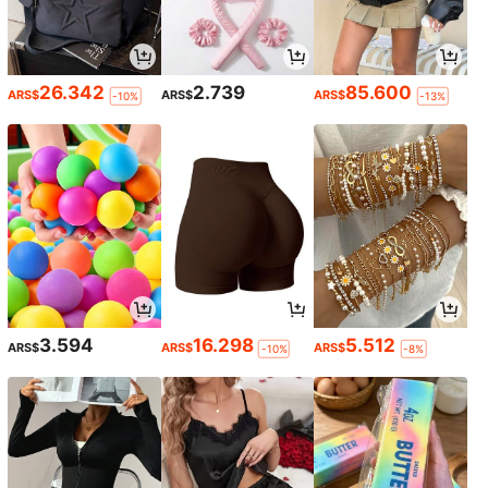
26.342
2.739
85.600
ARS$
ARS$
ARS$
-10%
-13%
3.594
16.298
5.512
ARS$
ARS$
ARS$
-10%
-8%