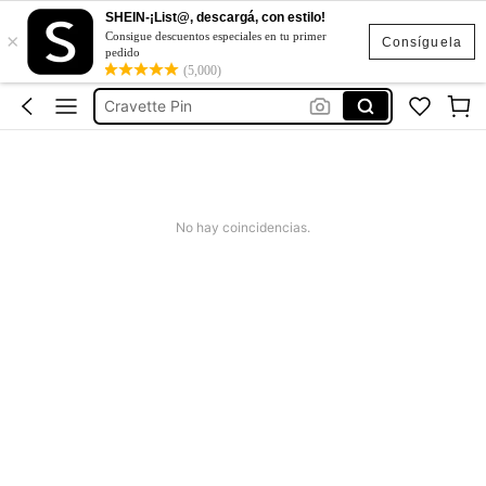
SHEIN-¡List@, descargá, con estilo!
×
Tai
Consigue descuentos especiales en tu primer
Consíguela
pedido
Neck Bow Tie
(5,000)
Cravette Pin
قبة قميص رجالي
ネクタイ
Tai
No hay coincidencias.
Neck Bow Tie