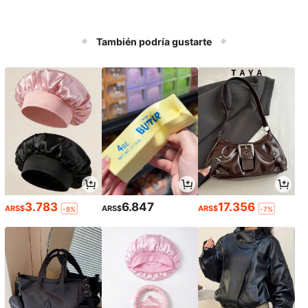
También podría gustarte
3.783
6.847
17.356
ARS$
ARS$
ARS$
-8%
-7%