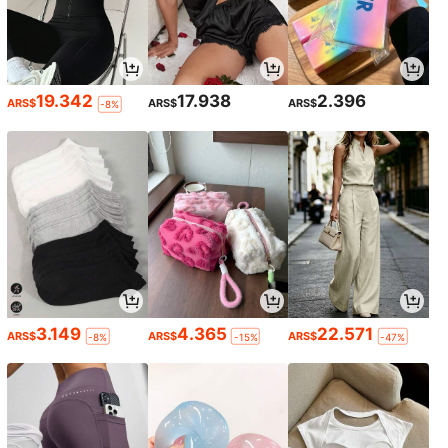
19.342
17.938
2.396
ARS$
ARS$
ARS$
-8%
3.149
4.365
22.571
ARS$
ARS$
ARS$
-8%
-15%
-47%