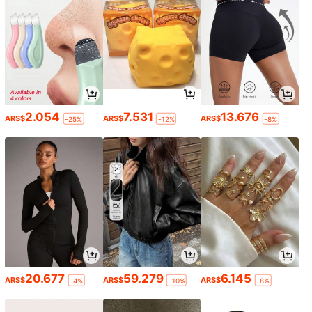
2.054
7.531
13.676
ARS$
ARS$
ARS$
-25%
-12%
-8%
20.677
59.279
6.145
ARS$
ARS$
ARS$
-4%
-10%
-8%