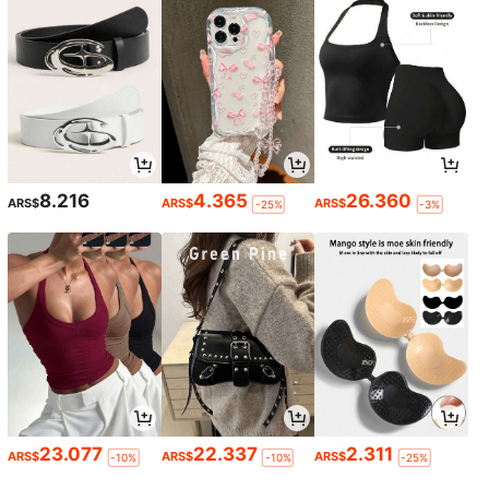
8.216
4.365
26.360
ARS$
ARS$
ARS$
-25%
-3%
23.077
22.337
2.311
ARS$
ARS$
ARS$
-10%
-10%
-25%