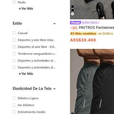
Nudo
Ver Más
Estilo
PAVTROS
PAVTROS Pantalones cortos de moda versátiles para hombre con estampado de letras, cintura con 
-3%
Casual
#2 Más vendidos
ARS$38.466
Deportes y aire libre-Depor
tes y ocio
Deportes al aire libre - Estil
o baloncesto
Tendencia vanguardista-ca
sual de calle
Deportes y actividades al ai
re libre - Función urbana
Deportes y actividades al ai
re libre: fitness y desplaza
Ver Más
mientos
Elasticidad De La Tela
Elástico Ligero
No-Elástico
Estiramiento medio