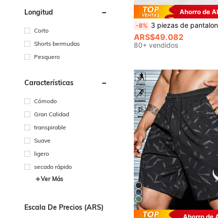
Ahorro de 
Longitud
3 piezas de pantalones cortos de entrenamiento profesional para hombres, de secado rápido con forro, ajuste holgado para correr 
-8%
Corto
ARS$49.082
Shorts bermudas
80+ vendidos
Pesquero
Características
Cómodo
Gran Calidad
transpirable
Suave
ligero
secado rápido
Ver Más
Escala De Precios (ARS)
Ahorro de