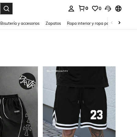
0
0
a. Press Enter to select.
Bisutería y accesorios
Zapatos
Ropa interior y ropa para dormir
Ho