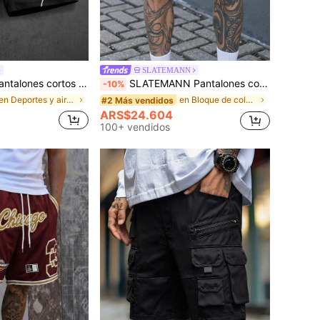
SLATEMANN
ano para hombre con bordado cruzado y cintura con cordón, para vacaciones
SLATEMANN Pantalones cortos de baloncesto casuales y sueltos con estampado numérico y cordón en la cintura para hombres
-10%
en Deportes y aire libre - Estilo baloncesto Panta
en Bloque de color Pantalones cortos para hombre
#2 Más vendidos
ARS$24.604
100+ vendidos