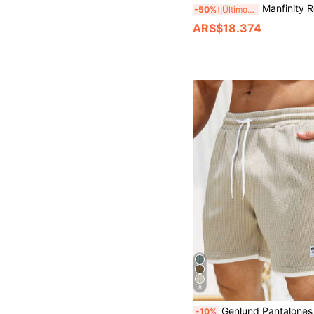
Manfinity Roghcode Shorts casuales holgados hasta la rodilla para hombre, color negro con estampado de eslogan curvo y firma man
-50%
¡Últimos 3 días
ARS$18.374
8
Genlund Pantalones cortos casuales de hombre Manfinity con textura de gofre y color de contraste, pantalones de playa con estilo de vacaciones y parches de color a juego, pantalones cortos casuales de hombre con textura de gofre y 
-10%