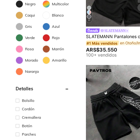
Negro
Multicolor
Caqui
Blanco
11
Gris
Azul
SLATEMANN
Verde
Rojo
#1 Más vendidos
Rosa
Marrón
ARS$35.550
100+ vendidos
Morado
Amarillo
Naranja
Detalles
Bolsillo
Cordón
Cremallera
Botón
Parches