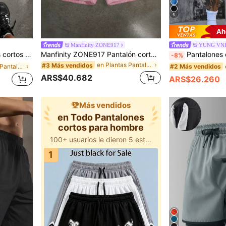
5
Ah
Manfinity ZONE917
YUNG VN
cordón y bolsillos, para vacaciones
Manfinity ZONE917 Pantalón corto de chándal de cintura doble con estampado de rosa rosa desgastado y escritura en inglés rosa, estilo casual y holgado
Pantalones cortos deportivos casuales para hombres con malla, i
-8%
en Plantas Pantalones cortos para hombre
#3 Más vendidos
en Gráfico Pantalones cortos para hombre
#2 Más vendidos
ARS$40.682
ARS$26.260
Más vendidos
en Todo Pantalones
cortos para hombre
100+ usuarios le dieron 5 estrellas
1