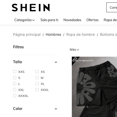
Swea
Use up 
Categorías
Solo para ti
Novedades
Ofertas
Ropa de
Página principal
Hombres
Ropa de hombre
Bottoms 
/
/
/
Filtros
Más
Talla
XXS
XS
S
M
L
XL
XXL
XXXL
XXXXL
Color