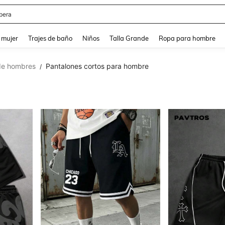
ter
and down arrow keys to navigate search Búsqueda reciente and Busca y Encuentr
 mujer
Trajes de baño
Niños
Talla Grande
Ropa para hombre
de hombres
Pantalones cortos para hombre
/