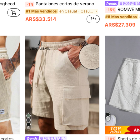
uscrita en rosa, estilo streetwear de verano para entrenamiento, regalo de moda para él
Pantalones cortos de verano para hombres de unicolor, de poliéster de pana ligera, de corte holgado y con cordón, adecuados para actividades al aire libre y para ir al trabajo
ROMWE 
-1%
ROMWE MEN Anime Pantalones cortos casuales d
-15%
en Casual - Casual de vacaciones Pantalones cortos
#1 Más vendidos
#8 Más vendidos
ARS$33.514
ARS$27.309
10
Ah
color de contraste, pantalones cortos de estilo de vacaciones con malla, vacaciones
Shorts de playa de hombre de verano
VENTUSAIL
-10%