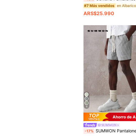
#7 Más vendidos
ARS$25.990
4
Ahorro de 
SUMWON
SUMWON Pantalones cortos de rayas premium de ajuste regular con cordón, ropa de estar en casa de verano de algodón informal, pantalones cortos cómodos para 
-17%