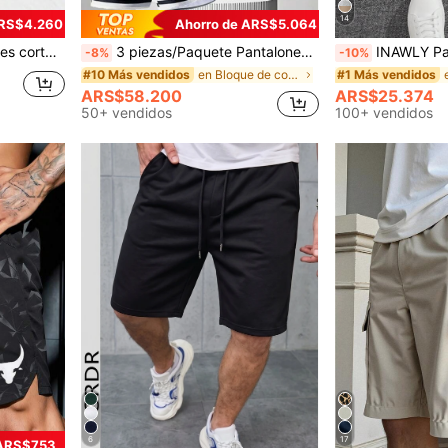
14
ARS$4.260
Ahorro de ARS$5.064
y fitness, de seda de hielo fina 2 en 1 3/4
3 piezas/Paquete Pantalones cortos de baloncesto para deportes al aire libre de verano para hombres, pantalones cortos de fitness, running y baloncesto, longitud de rodilla, secado rápido
INAWLY Pantalones cortos depo
-8%
-10%
en Bloque de color Pantalones cortos para hombre
#10 Más vendidos
#1 Más vendidos
ARS$58.200
ARS$25.374
50+ vendidos
100+ vendidos
6
17
 ARS$753