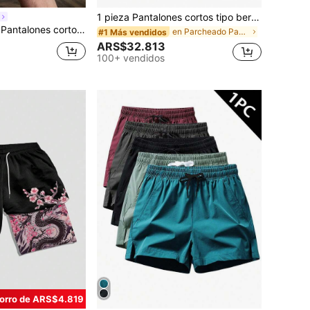
1 pieza Pantalones cortos tipo bermuda casuales de corte holgado con cordón en la cintura, estampado de rayas y letras, aptos para deportes, correr, verano para hombre
 relajados con bolsillo de carga de unicolor para hombres
en Parcheado Pantalones cortos para hombre
#1 Más vendidos
ARS$32.813
100+ vendidos
orro de ARS$4.819