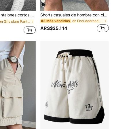
rtivos con cordón en la cintura para hombres
Shorts casuales de hombre con cintura con cordón, ribete de contraste con malla lateral, estilo deportivo americano, holgados y texturizados, para uso diario y fitness de verano, color blanco crema
en Encuadernación de contraste Pantalones cortos p
#3 Más vendidos
en Gris claro Pantalones cortos para hombre
ARS$25.114