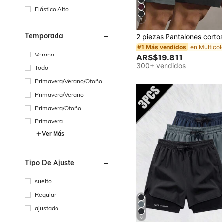
Elástico Alto
7
Temporada
#1 Más vendidos
Verano
ARS$19.811
300+ vendidos
Todo
Primavera/Verano/Otoño
Primavera/Verano
Primavera/Otoño
Primavera
Ver Más
Tipo De Ajuste
suelto
Regular
ajustado
6