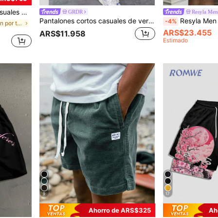
ortes al aire libre para parejas
GRDR
Resyla Men
Pantalones cortos casuales de verano con cordón para hombres GRDR, entrepierma relajada de 5 pulgadas
Resyla Men Pantalones cortos casuales y
-4%
en Impresión por todas partes Pantalones cortos pa
ARS$23.455
ARS$11.958
Estimado
9
17
Ahorro de ARS$325
Ah