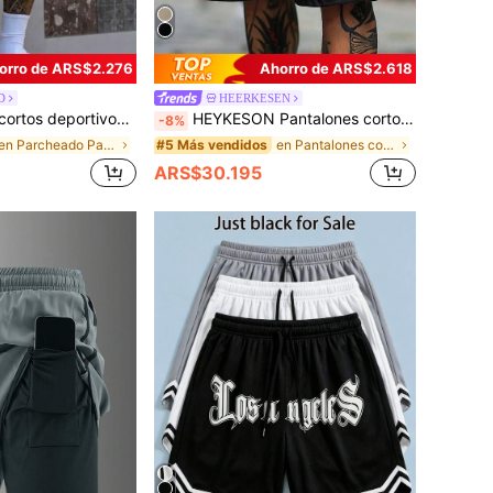
orro de ARS$2.276
Ahorro de ARS$2.618
D
HEERKESEN
mpresión de letras y números de Chicago 23, con cordón, adecuados para primavera/verano
HEYKESON Pantalones cortos tácticos negros para hombre con cinturón, pantalones cortos con múltiples bolsillos, para exteriores, para él
-8%
en Parcheado Pantalones cortos para hombre
en Pantalones cortos cargo Pantalones de hombre
#5 Más vendidos
ARS$30.195