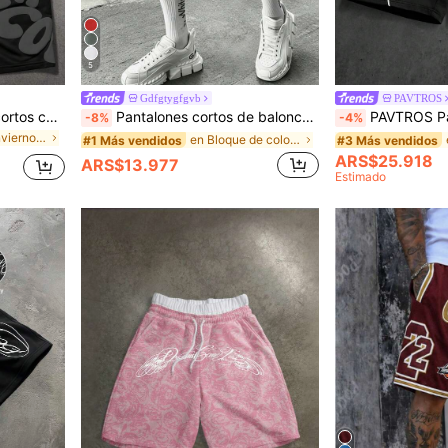
5
Gdfgtygfgvb
PAVTROS
SLATEMANN Pantalones cortos casuales de verano para hombres con estampado de letras y cordón en la cintura
Pantalones cortos de baloncesto deportivos casuales de moda holgados de verano para hombre con cordón elástico de malla de secado rápido tipo bermuda
PAVTROS Pantalones cortos deportivos casuales de ver
-8%
-4%
en Otoño/Invierno Pantalones cortos para hombre
en Bloque de color Pantalones cortos para hombre
#1 Más vendidos
#3 Más vendidos
ARS$25.918
ARS$13.977
Estimado