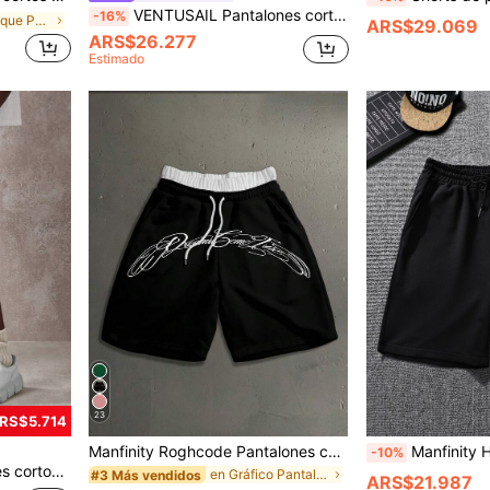
VENTUSAIL Pantalones cortos cargo de verano casuales para hombres con cintura con cordón, regalo para esposo o novio, vacaciones
-16%
en Albaricoque Pantalones cortos para hombre
ARS$29.069
ARS$26.277
Estimado
23
ARS$5.714
Manfinity Roghcode Pantalones cortos casuales de corte holgado con estampado de eslogan curvo en inglés escrito a mano para hombres, de moda para citas y reuniones, adecuado como regalo para el novio
Manfinity Homme Pantalones cortos suelto
-10%
la playa, el atletismo y caminar con bolsillos laterales
en Gráfico Pantalones cortos para hombre
#3 Más vendidos
ARS$21.987