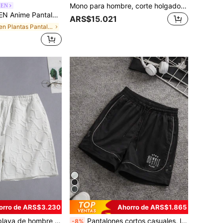
Mono para hombre, corte holgado, secado rápido, delgado, verano, estilo americano, talla grande, playa, baloncesto 3x5, entrenamiento de carrera
MEN
e hombre con estampado de ramas, cintura con cordón y doble capa
ARS$15.021
en Plantas Pantalones cortos para hombre
orro de ARS$3.230
Ahorro de ARS$1.865
 con estampado jacquard, cintura con cordón y bolsillos
Pantalones cortos casuales, ligeros y transpirables para deportes al aire libre, para verano
-8%