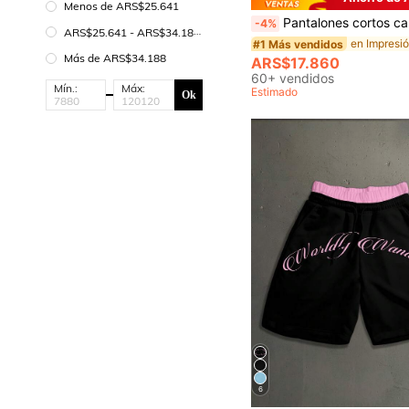
Menos de ARS$25.641
Pantalones cortos casuales de moda para hombres, pantalones cortos transpirables y cómodos para dep
-4%
ARS$25.641 - ARS$34.188
#1 Más vendidos
Más de ARS$34.188
ARS$17.860
60+ vendidos
Mín.:
Máx:
Estimado
Ok
6