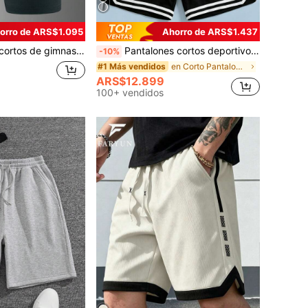
orro de ARS$1.095
Ahorro de ARS$1.437
 transpirables y de secado rápido con estampado, adecuados para correr y hacer ejercicio al aire libre en primavera/verano
Pantalones cortos deportivos casuales para hombres con estampado de letras y cordón en la cintura, de tela ligera y transpirable, adecuados para correr, hacer ejercicio, senderismo, ciclismo y otras actividades al aire libre, con un ajuste suelto y cómodo
-10%
en Corto Pantalones cortos para hombre
#1 Más vendidos
ARS$12.899
100+ vendidos