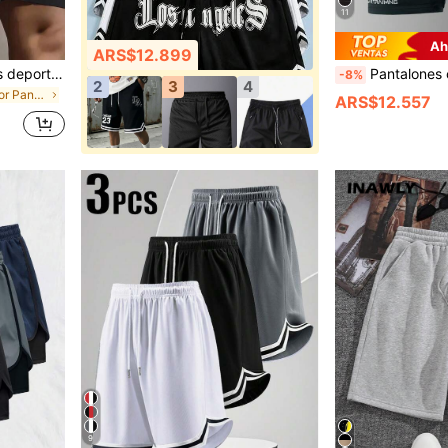
11
Ah
ARS$12.899
2 piezas Pantalones cortos deportivos casuales holgados de alto rendimiento para hombre, con rayas reflectantes, bolsillos, cordón en la cintura, suaves & ligeros para entrenamiento, athleisure
Pantalones cortos de gimnasio para hombres 2 en 1, pantalones cortos de entrenamiento
-8%
2
3
4
en Multicolor Pantalones cortos para hombre
ARS$12.557
9