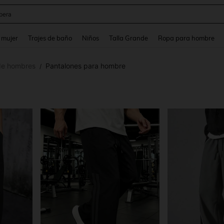
ter
and down arrow keys to navigate search Búsqueda reciente and Busca y Encuentr
 mujer
Trajes de baño
Niños
Talla Grande
Ropa para hombre
de hombres
Pantalones para hombre
/