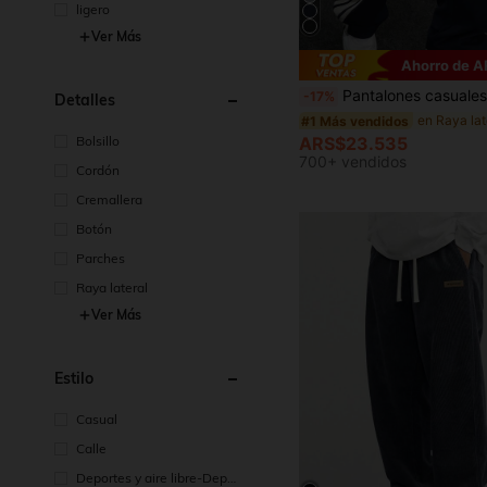
ligero
Ver Más
Ahorro de 
#1 Más vendidos
¡Casi agotado!
Pantalones casuales ligeros y holgados de verano para hombres con rayas blancas laterales y cintura con cordón largo
-17%
Detalles
#1 Más vendidos
#1 Más vendidos
¡Casi agotado!
¡Casi agotado!
#1 Más vendidos
Bolsillo
ARS$23.535
¡Casi agotado!
700+ vendidos
Cordón
Cremallera
Botón
Parches
Raya lateral
Ver Más
Estilo
Casual
Calle
Deportes y aire libre-Depor