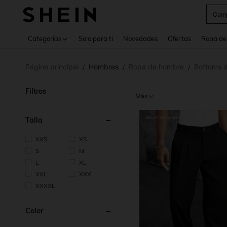
Swea
Use up 
Categorías
Solo para ti
Novedades
Ofertas
Ropa de
Página principal
Hombres
Ropa de hombre
Bottoms 
/
/
/
Filtros
Más
Talla
XXS
XS
S
M
L
XL
XXL
XXXL
XXXXL
Color