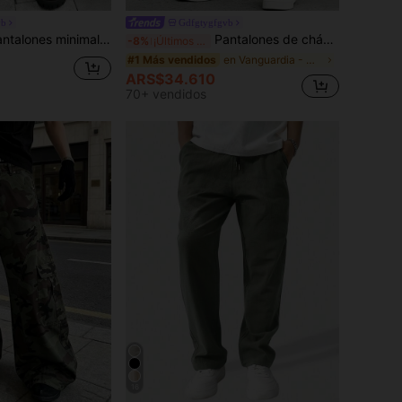
vb
Gdfgtygfgvb
inimalistas de camuflaje para hombres, pantalones rectos de moda casuales para uso al aire libre
Pantalones de chándal rectos y sueltos con estampado para hombre, primavera/verano
-8%
¡Últimos 2 días
en Vanguardia - Gótico/Punk Pantalones de hombre
#1 Más vendidos
ARS$34.610
70+ vendidos
16