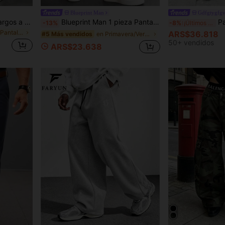
Blueprint Man
Gdfgtygfg
SLATEMANN Pantalones largos a rayas azul marino para hombre, diseño de moda corte holgado versátil casual pantalones anchos
Blueprint Man 1 pieza Pantalones casuales de pierna ancha y sueltos con cordón para hombre, color marrón con textura, tela de lino sintético, ligero, transpirable, con caída, cómodo, no sudoroso, resistente a las arrugas, fácil cuidado, estilo minimalista casual maduro de dinero antiguo, pantalones largos para hombre, uso diario de verano, streetwear, ropa de casa
Pantalones m
-13%
-8%
¡Últimos 2 días
en Viscosa Pantalones de hombre
ARS$36.818
en Primavera/Verano/Otoño Pantalones de hombre
#5 Más vendidos
50+ vendidos
ARS$23.638