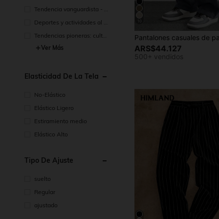
tes y ocio
Tendencia vanguardista - e
stilo páramo
Deportes y actividades al ai
10
re libre - Función urbana
Tendencias pioneras: cultur
a de pandillas
ARS$44.127
Ver Más
500+ vendidos
Elasticidad De La Tela
No-Elástico
Elástico Ligero
Estiramiento medio
Elástico Alto
Tipo De Ajuste
suelto
Regular
ajustado