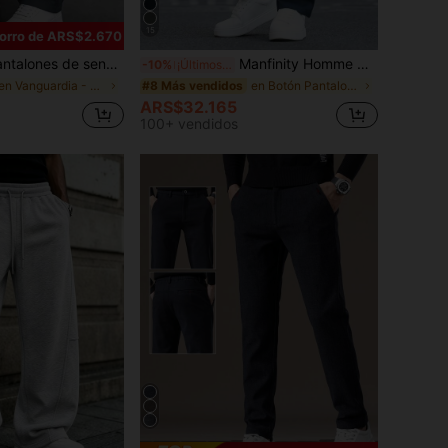
15
orro de ARS$2.670
enderismo para hombres, pantalones cargo con cordón y múltiples bolsillos para viajes, senderismo y actividades físicas
Manfinity Homme Pantalones casuales para hombres de unicolor con cordón en la cintura y bolsillos
-10%
¡Últimos 3 días
en Vanguardia - Casual de calle Pantalones de homb
en Botón Pantalones de hombre
#8 Más vendidos
ARS$32.165
100+ vendidos