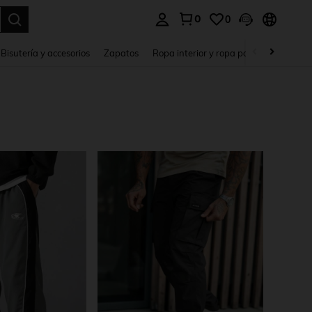
0
0
a. Press Enter to select.
Bisutería y accesorios
Zapatos
Ropa interior y ropa para dormir
Ho