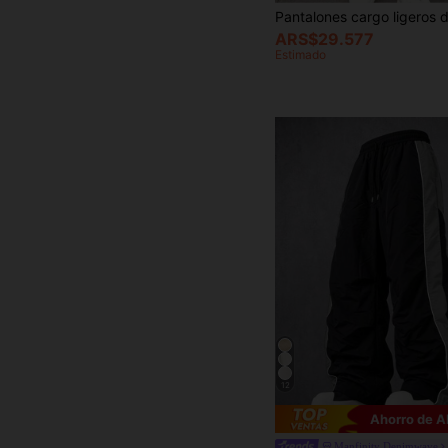
ARS$29.577
Estimado
12
Ahorro de 
Manfinity Denimwave