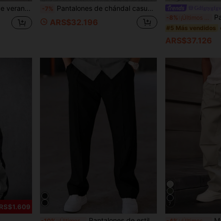
Pantalones cargo ligeros de verano, pantalones largos rectos de unicolor para hombre, casuales para ir al trabajo, cinturón no incluido
Pantalones de chándal casuales para hombre de pierna recta holgada con cintura con cordón, estampado de letras, estilo streetwear hip hop, pantalones largos deportivos para uso diario y desplazamientos, primavera y verano
Gdfgtygfg
-7%
Pantalones r
-8%
¡Últimos 2 días
ARS$32.196
#5 Más vendidos
ARS$37.126
7
ARS$1.609
Pantalones de estilo retro para hombres, con diseño de bolsillo clásico y detalles tipo palillo. Estos pantalones casuales de unicolor y livianos son cómodos y versátiles, creando fácilmente un look de moda.
Manfinity H
-10%
¡Últimos 3 días
-4%
¡Últimos 2 días