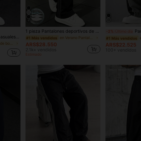
4
1 pieza Pantalones deportivos de pierna recta con rayas, corte holgado y delgado para hombre, para correr, entrenamiento al aire libre, uso casual y athleisure
Pantalones largos d
-2%
Último día
SLATEMANN Pantalones casuales versátiles de uso diario con botones y pliegues de unicolor para hombres
en Verano Pantalones de hombre
#1 Más vendidos
#1 Más vendidos
en Festival de bodas Pantalones de hombre
ARS$28.550
ARS$22.525
2.1k+ vendidos
100+ vendidos
Estimado