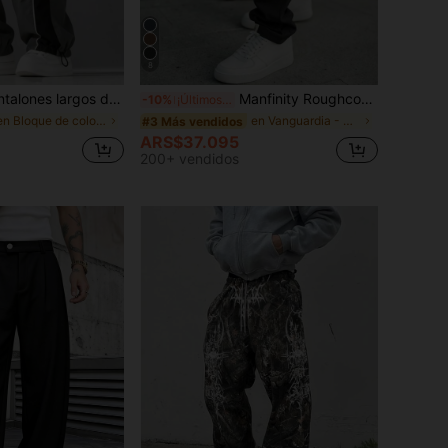
8
e pierna recta de moda minimalista casual de otoño para hombres para uso diario y actividades al aire libre
Manfinity Roughcore Pantalones cargo de estilo utilitario americano de pierna recta, de moda casual con múltiples bolsillos para hombres, otoño
-10%
¡Últimos 3 días
en Bloque de color Pantalones de hombre
en Vanguardia - Casual de calle Pantalones de homb
#3 Más vendidos
ARS$37.095
200+ vendidos