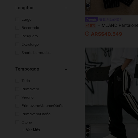
Longitud
5
Largo
HIMLAND
HIMLAND Pantalones largos casuales holgados de pierna rect
-16%
Recortado
ARS$40.549
Pesquero
Extralargo
Shorts bermudas
Temporada
Todo
Primavera
Verano
Primavera/Verano/Otoño
Primavera/Otoño
Otoño
Ver Más