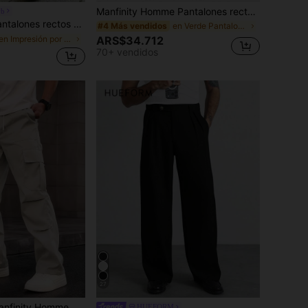
Manfinity Homme Pantalones rectos de cintura con cordón de unicolor y holgados para hombre
vb
ectos casuales para hombre, pantalones cargo de camuflaje para exteriores, primavera/otoño
en Verde Pantalones de hombre
#4 Más vendidos
ARS$34.712
en Impresión por todas partes Pantalones de hombre
70+ vendidos
27
omme Pantalones de carga con cintura con cordón y bolsillos, unicolor, para otoño
HUEFORM