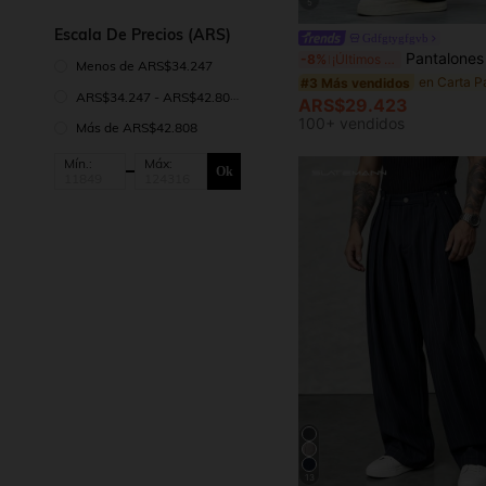
5
Escala De Precios (ARS)
Gdfgtygfgvb
Pantalones rectos casuales y deportivos para hombre con rayas de 
-8%
¡Últimos 2 días
Menos de ARS$34.247
#3 Más vendidos
ARS$34.247 - ARS$42.808
ARS$29.423
100+ vendidos
Más de ARS$42.808
Mín.:
Máx:
Ok
13