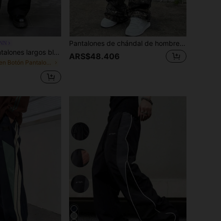
Pantalones de chándal de hombre con estampado de camuflaje de jungla estilo Y2K de moda callejera, artículo esencial para los innovadores de
NN
SLATEMANN Pantalones largos blancos para hombre, pantalones de vestir casuales holgados y versátiles con pliegues
ARS$48.406
en Botón Pantalones de hombre