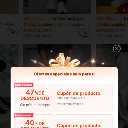
7
5
Ah
Pantalones jogger rectos con cintura con cordón y bolsillos, ligeros y duraderos para correr y hacer ejercicio, cómodos para hombres
Pantalones de s
-8%
¡Últimos 2 días
-8%
¡Últimos 2 días
a a rayas para hombre
en Nudo Pantalones de hombre
#1 Más vendidos
#4 Más vendidos
ARS$14.292
ARS$30.673
300+ vendidos
100+ vendidos
Ofertas especiales solo para ti
Nuevo usuario
47
%DE
Cupón de producto
DESCUENTO
Límite de ARS$17.117
Por tiempo limitado
Sin mín. de compra
Nuevo usuario
40
%DE
Cupón de producto