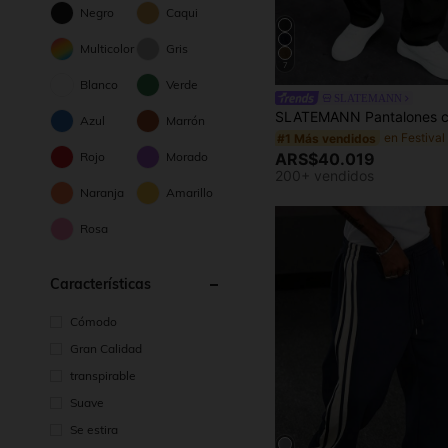
Negro
Caqui
Multicolor
Gris
7
Blanco
Verde
SLATEMANN
Azul
Marrón
#1 Más vendidos
Rojo
Morado
ARS$40.019
200+ vendidos
Naranja
Amarillo
Rosa
Características
Cómodo
Gran Calidad
transpirable
Suave
Se estira