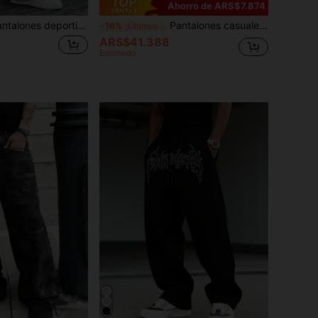
Ahorro de ARS$7.874
ivos de hombre de unicolor con cintura con cordón y bolsillos, pantalones largos deportivos de tela de punto de corte holgado y casual
Pantalones casuales con bolsillos, versátiles para uso diario para hombres
-16%
¡Últimos 2 días
ARS$41.388
Estimado