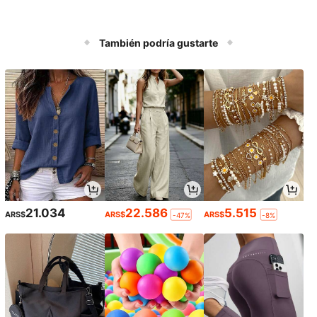
También podría gustarte
21.034
22.586
5.515
ARS$
ARS$
ARS$
-47%
-8%