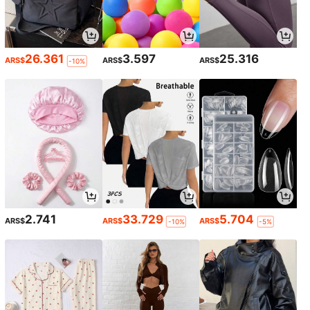
26.361
3.597
25.316
ARS$
ARS$
ARS$
-10%
2.741
33.729
5.704
ARS$
ARS$
ARS$
-10%
-5%