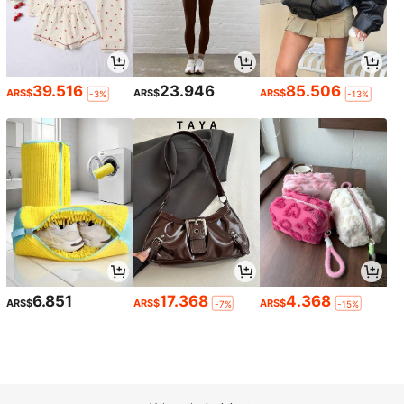
39.516
23.946
85.506
ARS$
ARS$
ARS$
-3%
-13%
6.851
17.368
4.368
ARS$
ARS$
ARS$
-7%
-15%