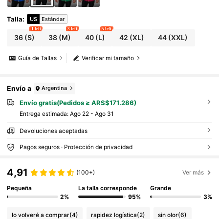
Talla
:
US
Estándar
1 left
3 left
5 left
36
(S)
38
(M)
40
(L)
42
(XL)
44
(XXL)
Guía de Tallas
Verificar mi tamaño
Envío a
Argentina
Envío gratis(Pedidos ≥ ARS$171.286)
Entrega estimada:
Ago 22 - Ago 31
Devoluciones aceptadas
Pagos seguros · Protección de privacidad
4,91
(100+)
Ver más
Pequeña
La talla corresponde
Grande
2%
95%
3%
lo volveré a comprar
(4)
rapidez logística
(2)
sin olor
(6)