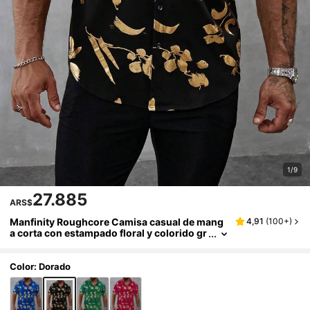
1/9
27.885
ARS$
Manfinity Roughcore Camisa casual de mang
4,91
(
100+
)
a corta con estampado floral y colorido gr
áfico para hombres, ideal para el verano o
como regalo para el novio
Color: Dorado