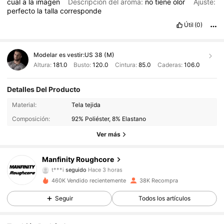
cual
a
la
imagen
Descripción del aroma:
no
tiene
olor
Ajuste:
perfecto
la
talla
corresponde
Útil
(0)
Modelar es vestir:
US 38 (M)
Altura:
181.0
Busto:
120.0
Cintura:
85.0
Caderas:
106.0
Detalles Del Producto
12K Seguidores
4,75
Material:
Tela tejida
Composición:
92% Poliéster, 8% Elastano
12K Seguidores
4,75
Ver más
12K Seguidores
4,75
Manfinity Roughcore
12K Seguidores
4,75
460K Vendido recientemente
38K Recompra
12K Seguidores
4,75
Seguir
Todos los artículos
12K Seguidores
4,75