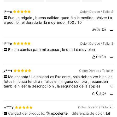
l***a
Color: Dorado / Talla: S
Fue
un
relgalo
,
buena
calidad
qued
ó
a
la
medida
.
Volver
í
a
a
pedirlo
,
el
dorado
brilla
muy
lindo
.
100
/
10
Útil
(2)
i***e
Color: Dorado / Talla: S
Bonita
camisa
para
mi
esposo
,
le
qued
ó
muy
bien
Útil
(0)
y***t
Color: Dorado / Talla: M
Me
encanta
!
La
calidad
es
Exelente
,
solo
deben
ver
bien
las
fotos
h
nunca
tendr
á
n
fallos
en
ninguna
compra
,
recuerden
tambi
é
n
leer
la
descripci
ó
n
,
la
seguridad
de
la
app
es
excepcional
,
gracias
shein
!
Útil
(0)
w***y
Color: Dorado / Talla: XL
Calidad del producto:
👌
excelente
diferencia de color:
tal