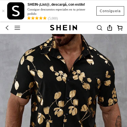
SHEIN-¡List@, descargá, con estilo!
×
Consigue descuentos especiales en tu primer
Consíguela
pedido
(5,000)