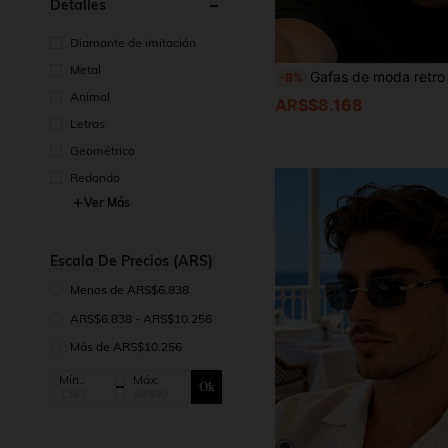
Detalles
Diamante de imitación
Metal
Gafas de moda retro cuadradas de acetato para mujer con montura de remaches metálicos y lentes anti-UV. Gafas
-8%
Animal
ARS$8.168
Letras
Geométrico
Redondo
Ver Más
Escala De Precios (ARS)
Menos de ARS$6.838
ARS$6.838 - ARS$10.256
Más de ARS$10.256
Mín.:
Máx:
Ok