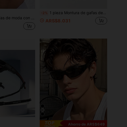
1 pieza Montura de gafas de miopía unisex casual, gafas decorativas de moda para fiesta, ocio, viaje, vacaciones, playa, bosque y uso diario
-2%
2024 Nuevas gafas de moda con montura grande de ojo de gato, estilo callejero europeo y americano, accesorios de playa para influencers transfronterizos, crea un look de calle, combina con suéteres, sudaderas, monos, pantalones de cuero y pantalones cargo, adecuado para vacaciones de verano en la playa, actividades al aire libre y viajes.
ARS$8.031
Ahorro de ARS$649