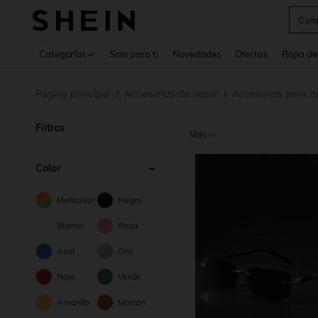
Cam
Use up 
Categorías
Solo para ti
Novedades
Ofertas
Ropa de
Página principal
Accesorios de Vestir
Accesorios para 
/
/
Filtros
Más
Color
Multicolor
Negro
Blanco
Rosa
Azul
Gris
Rojo
Verde
Amarillo
Marrón