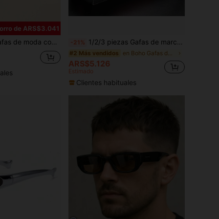
orro de ARS$3.041
ombres, adecuadas para uso diario, conducir, playa de verano, actividades al aire libre y viajes
1/2/3 piezas Gafas de marco cuadrado retro, unicolor, estilo callejero casual unisex, para deportes al aire libre, playa, fotografía, todas las estaciones
-21%
en Boho Gafas de moda para hombre
#2 Más vendidos
ARS$5.126
Estimado
ales
Clientes habituales