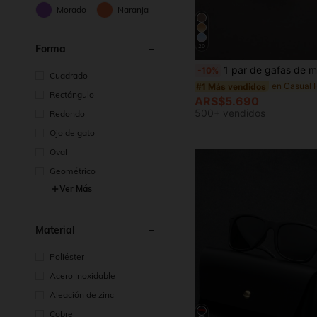
Morado
Naranja
Forma
20
1 par de gafas de moda Y2K negras ultra finas sin montura, adecuadas para la playa de verano, conducir y otras ocasiones, accesorio ideal para estilo casual de playa, estilo callejero, opción perfecta para combinar
-10%
Cuadrado
#1 Más vendidos
Rectángulo
ARS$5.690
500+ vendidos
Redondo
Ojo de gato
Oval
Geométrico
Ver Más
Material
Poliéster
Acero Inoxidable
Aleación de zinc
Cobre