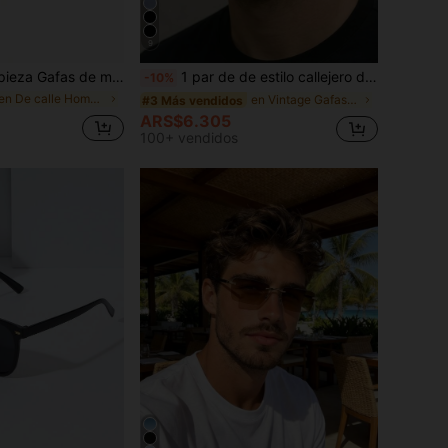
9
e moda futuristas de una sola pieza con espejo, diseño único con forma de pez electrochapado, adecuado para uso diario
1 par de de estilo callejero de vacaciones con montura ovalada de PC negra, estilo retro y patas anchas con remaches personalizados
-10%
en De calle Hombres Gafas y accesorios para gafas
en Vintage Gafas de moda para hombre
#3 Más vendidos
ARS$6.305
100+ vendidos