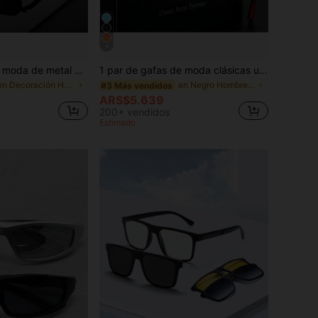
4
Nuevas gafas de moda de metal con montura grande y estilo punk, adecuadas para uso al aire viajes
1 par de gafas de moda clásicas unisex, gafas cuadradas con estilo, gafas protectoras adecuadas para viajes, pesca, ciclismo y otras actividades al aire libre, moda versátil, ideal para vacaciones de verano en la playa y viajes al aire libre
en Decoración Hombres Gafas y accesorios para gafa
en Negro Hombres Gafas y accesorios para gafas
#3 Más vendidos
ARS$5.639
200+ vendidos
Estimado