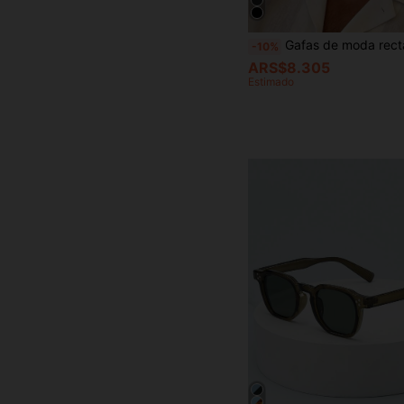
Gafas de moda rectangulares sin marco estilo retro, gafas de plástico clásicas para hombres y mujeres, adecuadas para exteriores, viajes, playa, tiempo libre y uso diario casual.
-10%
ARS$8.305
Estimado