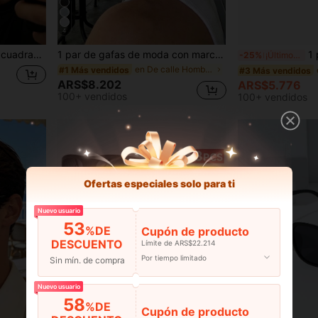
4
 de moda para vacaciones y uso diario.
1 par de gafas de moda con marco pequeño y envolvente en negro, gafas futuristas de estilo de vanguardia con marco estrecho y pequeño, modelo de gafas futuristas de influencer de estilo callejero para hombres
1 pieza Gafas d
-25%
¡Últimos 3 días
en De calle Hombres Gafas y accesorios para gafas
#1 Más vendidos
#3 Más vendidos
ARS$8.202
ARS$5.776
100+ vendidos
100+ vendidos
Ofertas especiales solo para ti
Nuevo usuario
53
%DE
Cupón de producto
DESCUENTO
Límite de ARS$22.214
Por tiempo limitado
Sin mín. de compra
Nuevo usuario
58
%DE
Cupón de producto