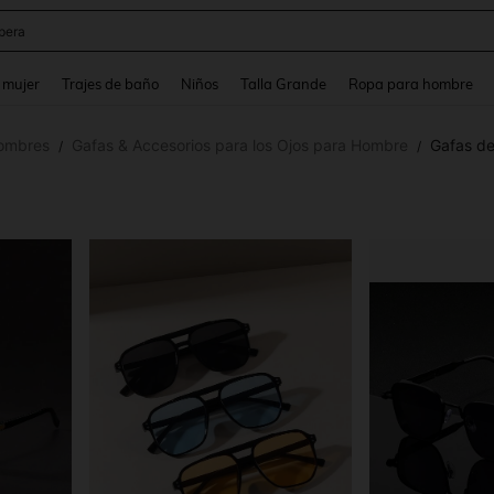
pera
and down arrow keys to navigate search Búsqueda reciente and Busca y Encuentr
 mujer
Trajes de baño
Niños
Talla Grande
Ropa para hombre
hombres
Gafas & Accesorios para los Ojos para Hombre
Gafas d
/
/