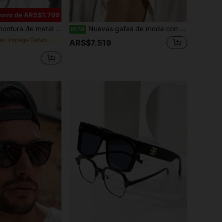
orro de ARS$1.709
ilo retro punk callejero, para fotos, viajes, fiestas, uso diario, pesca, esquí, regalo
Nuevas gafas de moda con montura redonda para hombres y mujeres, estilo clásico de Oriente Medio & Europeo Americano Ins, adecuadas para uso diario, viajes, ciclismo, golf, regalo
NEW
en Vintage Gafas de moda para hombre
ARS$7.519