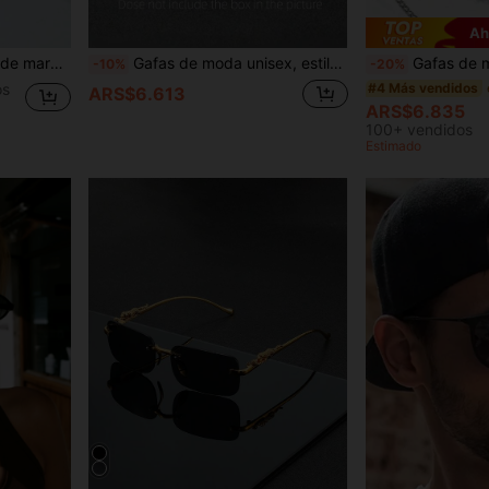
Ah
viajes, fiestas, playa y decoración diaria
Gafas de moda unisex, estilo aviador clásico, adecuadas para hombres y mujeres para deportes al aire libre, conducir, pescar, ciclismo, golf, decoración de playa
Gafas de montura de metal media montura con cejas, est
-10%
-20%
os
#4 Más vendidos
ARS$6.613
ARS$6.835
100+ vendidos
Estimado