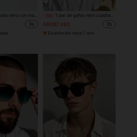
19
múltiples escenarios al aire libre, adecuadas para desplazamientos diarios, conducir, reuniones sociales, compras, festivales de música, negocios ligeros
1 par de gafas retro cuadradas sin marco marrón con parte superior plana, adecuadas para vacaciones al aire libre, senderismo, fiestas en la playa y otras actividades de verano y viajes al aire libre
-10%
ARS$7.382
ales
Establecido hace 1 año