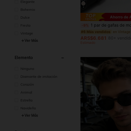
Elegante
4
Bohemio
Ahorro de
Dulce
1 par de gafas de moda de montura estrecha y cuadrada retro, accesorios de playa para exteriores con estilo callejero que combinan con suéteres, chaquetas, sudaderas con capucha, pantalones de piel 
-9%
Fiesta
#6 Más vendidos
Vintage
ARS$6.681
80+ vendid
Ver Más
Estimado
Elemento
Ninguno
Diamante de imitación
Corazón
Animal
Estrella
Navideño
Ver Más