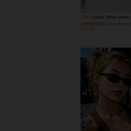
33
1 pieza Gafas unisex de marco ovalado pequeño de alta calidad y estilo minimalista personalizado, adecuadas para uso casual, 
-7%
ARS$7.160
80+ vendid
Estimado