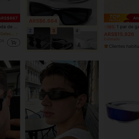
 ARS$667
Ah
ARS$6.664
y pantalones cargo para el verano, la playa, el aire los viajes.
1 par de gafas de moda con montura cuadrada elegante VABBON para h
-16%
2
3
4
ARS$15.926
en Vintage Gafas de moda para hombre
Estimado
os
Clientes habitu