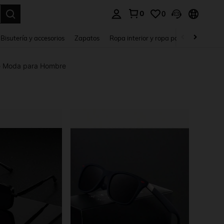
0
0
a. Press Enter to select.
Bisutería y accesorios
Zapatos
Ropa interior y ropa para dormir
Ho
e Moda para Hombre