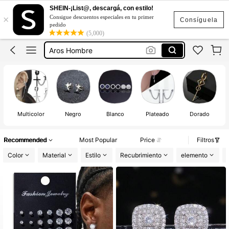
Aretes Para Hombre De Iman
SHEIN-¡List@, descargá, con estilo!
×
Consigue descuentos especiales en tu primer
Aretes Para Hombre
Consíguela
pedido
(5,000)
Aros Hombre
Accesorios Para Hombre
Aretes De Iman
Aretes Para Hombre De Iman
Aretes Para Hombre
Multicolor
Negro
Blanco
Plateado
Dorado
Recommended
Most Popular
Price
Filtros
Color
Material
Estilo
Recubrimiento
elemento