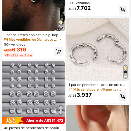
entes de botón con cruz y lágrima d
90+ vendidos
e circonita - Hipoalergénico - Unise
7.702
ARS$
x - Regalo perfecto para amantes d
e la moda
1 par de aretes con estilo hip-hop d
e circonita cúbica de moda para ho
#4 Más vendidos
en Glamuroso Pendientes De Hombre
mbres
50+ vendidos
6.316
ARS$
-3%
¡Últimos 2 días
1 par de pendientes aros de aro de
espiral de acero inoxidable minimali
#4 Más vendidos
en Altamente recomprado Pendientes de hombre
stas de 2,5 mm para hombres
3.937
ARS$
Ahorro de ARS$1.472
48 piezas de pendientes de botón r