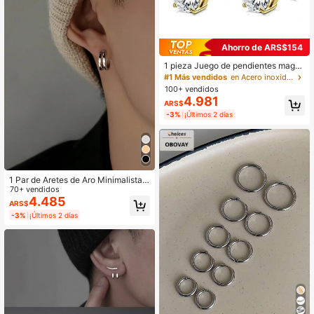
Ahorro de ARS$154
1 pieza Juego de pendientes magn
éticos de acero inoxidable de 6 mm,
#1 Más vendidos
en Acero inoxidable Pendientes De Hombre
pendientes de clip sin perforación p
100+ vendidos
ara hombres y mujeres, joyería de o
4.981
ARS$
reja magnética con strass de estilo
hip-hop, regalo de Navidad, Año Nu
-3%
¡Últimos 2 días
evo y vacaciones
1 Par de Aretes de Aro Minimalistas
de Doble Capa, Adecuados para Ho
70+ vendidos
mbres para Uso Diario, Festivales y
4.485
ARS$
Fiestas
-3%
¡Últimos 2 días