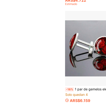
ARS$4.722
Estimado
1 par de gemelos elegantes para hombre con diseño floral rojo incrustado en vidrio, accesorio formal, joyería decorativa
-16%
Solo quedan 4
ARS$6.159