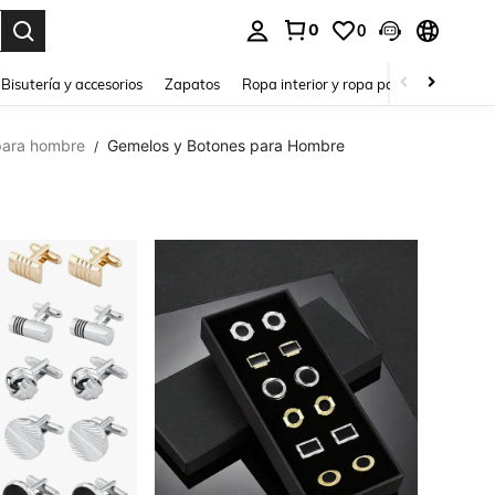
0
0
a. Press Enter to select.
Bisutería y accesorios
Zapatos
Ropa interior y ropa para dormir
Ho
para hombre
Gemelos y Botones para Hombre
/