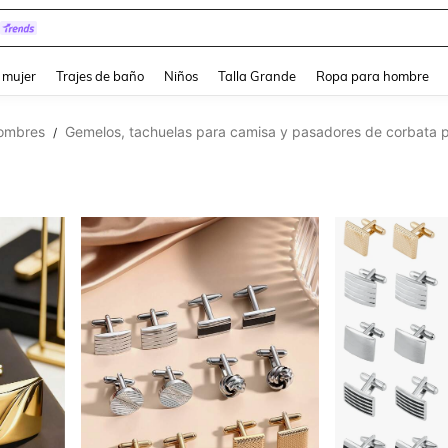
pera
and down arrow keys to navigate search Búsqueda reciente and Busca y Encuentr
 mujer
Trajes de baño
Niños
Talla Grande
Ropa para hombre
hombres
Gemelos, tachuelas para camisa y pasadores de corbata 
/