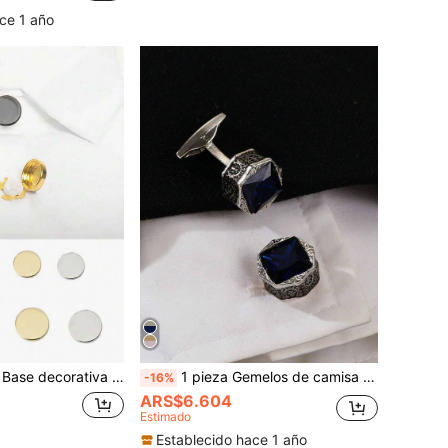
ce 1 año
 con botón a presión portátil para camisa y gemelos, DIY
1 pieza Gemelos de camisa de aleación de plata con zafiro azul profundo para hombres, desmontables y fijables, adecuados para fiestas, ocasiones formales, escuela, elegantes, negocios casuales y como regalo de boda para el novio y padrinos
-16%
ARS$6.604
Estimado
Establecido hace 1 año