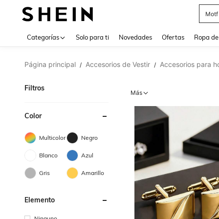
Cam
Use up 
Categorías
Solo para ti
Novedades
Ofertas
Ropa de
Página principal
Accesorios de Vestir
Accesorios para 
/
/
Filtros
Más
Color
Multicolor
Negro
Blanco
Azul
Gris
Amarillo
Elemento
Ninguno