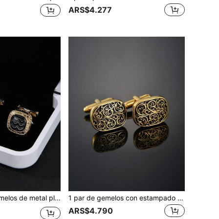
ARS$4.277
esorios ajustables para mangas de camisa para uso casual, Halloween, escuela, elegante, negocios, regalo de boda para el novio y padrinos
1 par de gemelos con estampado geométrico de moda, accesorio elegante como regalo para hombres en ocasiones escolares, casuales, de negocios y bodas, ideal para el novio y padrinos de boda
ARS$4.790