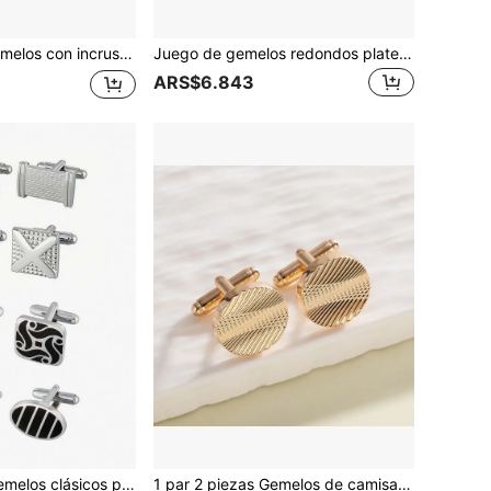
ieve, joyería de regalo formal para hombres, accesorio de moda, diseño clásico navideño, estilo sofisticado
Juego de gemelos redondos plateados negros y botones de camisa de vestir para hombre, joyería formal para bodas y negocios, regalo para él
ARS$6.843
a hombres, gemelos de disco cuadrado rectangular a rayas plateadas para camisas, trajes, joyería o accesorios de hombre para boda, novio, negocios, regalo elegante
1 par 2 piezas Gemelos de camisa de aleación de zinc con tono dorado, gemelos formales a rayas adecuados para todas las estaciones, regalo para hombres, amigos, escuela, elegante, casual, de negocios, regalo de temporada de boda para el novio y padrinos de boda