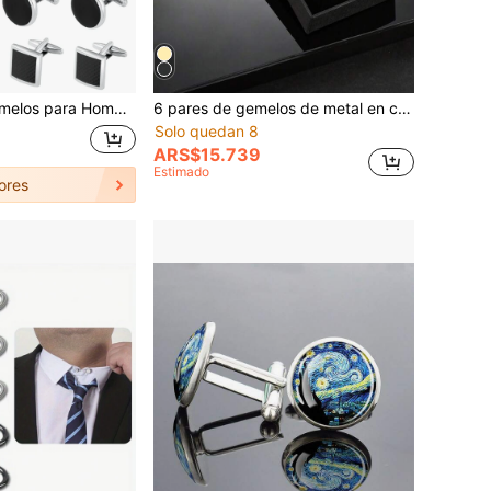
Formas Circulares y Rectangulares. Gemelos para Camisa, Traje, Boda, Novio, Negocios y Regalo Elegante para Papá y Escuela
6 pares de gemelos de metal en colores dorado y plateado, juego de regalo de alta gama para hombres, accesorios para todas las temporadas, Día del Maestro
Solo quedan 8
ARS$15.739
Estimado
ores