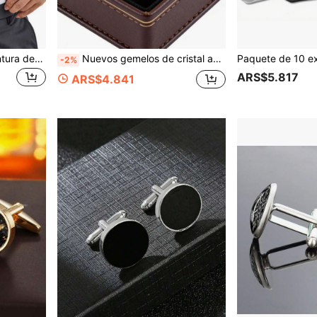
2 piezas Extensores de cintura de pantalón negro, Extensores de cintura ajustables multifuncionales de goma suave, regalo ideal para hombres, escolares, elegantes, casuales, de negocios y de temporada de bodas para el novio y los padrinos
Nuevos gemelos de cristal austriaco para hombres, diseño minimalista y hueco con giro, adecuados para bodas, fiestas, vacaciones y uso diario
-2%
ARS$5.817
ARS$4.841