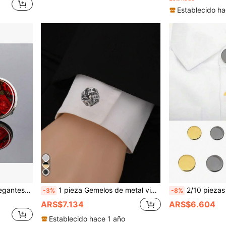
Establecido ha
 exquisita con parte superior redonda, regalo
1 pieza Gemelos de metal vintage plateados con rayas onduladas redondas para hombres, accesorios ajustables para puños de camisa para uso diario casual
2/10 piezas Base decorativa de hebilla
-3%
-8%
ARS$7.134
ARS$6.604
Establecido hace 1 año