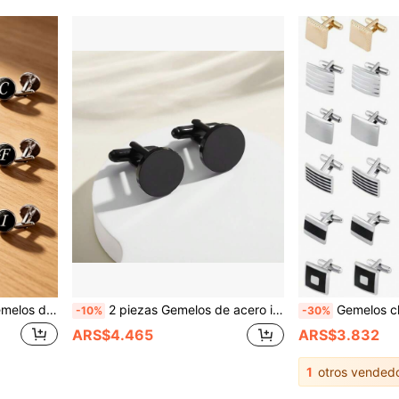
 de moda creativos para camisa francesa, gemelos de novio para temporada de bodas
2 piezas Gemelos de acero inoxidable con acabado espejo, botones de camisa de vestir para hombres, versátiles, regalo para amigos y Día del Padre, regalo para la temporada de bodas para el novio y padrinos
Gemelos clásicos para hombres, adecuados para camisas, trajes y otras oca
-10%
-30%
ARS$4.465
ARS$3.832
1
otros vended