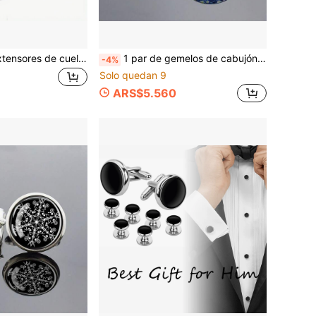
Paquete de 10 extensores de cuello y corbata para camisas de vestir de hombres, cómodos y elegantes. Un regalo ideal para la vuelta al colegio, la temporada de bodas, para el novio y sus acompañantes, para el Día del Maestro y accesorios de Halloween.
1 par de gemelos de cabujón de vidrio con la pintura famosa de Van Gogh La Noche Estrellada para traje y camisa de hombre
-4%
Solo quedan 9
ARS$5.560