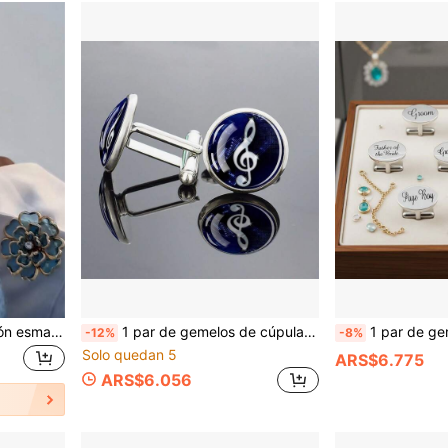
2 piezas Cubiertas de botón esmaltadas con flor azul, botones de puño desmontables con clip, adornos elegantes de flores para camisas, botones removibles sin coser para blusas, accesorios de joyería de moda para mujeres
1 par de gemelos de cúpula de cristal con nota musical, elegantes y exquisitos, para camisa de vestir de hombre, accesorios de traje formal para músico, banda y profesor, regalo
1 par de gemelos de cobre serie boda para novio, n
-12%
-8%
Solo quedan 5
ARS$6.775
ARS$6.056