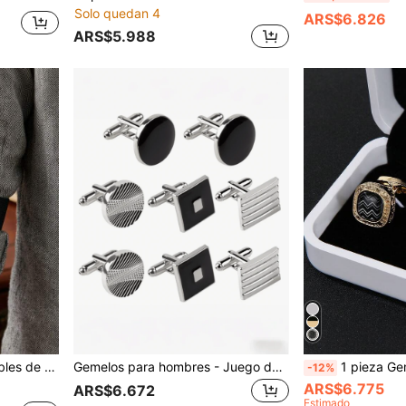
Solo quedan 4
ARS$6.826
ARS$5.988
ños franceses, correas para mangas de camarero
Gemelos para hombres - Juego de 2/8 piezas de gemelos para hombre, gemelos de moda para hombre, gemelos plateados para padre, esposo, novio, regalo de oficina y boda
1 pieza Gemelos de metal plateado vintage con rayas onduladas redondas para hombres, acc
-12%
ARS$6.775
ARS$6.672
Estimado