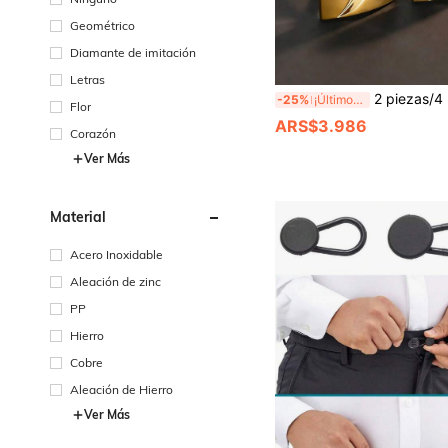
Geométrico
Diamante de imitación
Letras
2 piezas/4 piezas Gemelos geométricos brillantes de cobre, gemelos de camisa franceses de color oro y plata 
-25%
¡Últimos 3 días
Flor
ARS$3.986
Corazón
Ver Más
Material
Acero Inoxidable
Aleación de zinc
PP
Hierro
Cobre
Aleación de Hierro
Ver Más