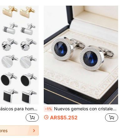
siones, regalo elegante para bodas, novios, ocasiones de negocios, Día del Padre y también ideal para la escuela
Nuevos gemelos con cristales austriacos de rinoceronte incrustados, diseño minimalista hueco retorcido, adecuados para bodas, fiestas, vacaciones y uso diario
-1%
ARS$5.252
ores