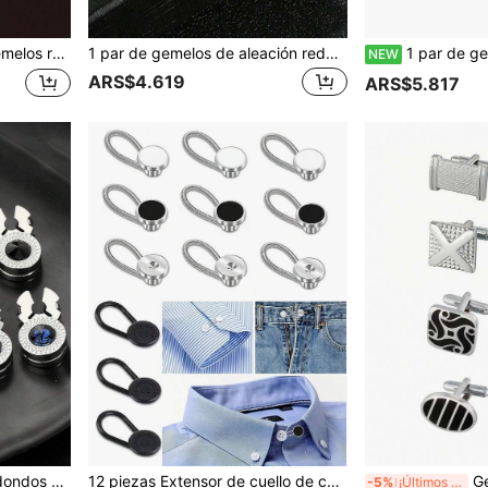
 oro para hombres, accesorios elegantes para negocios, bodas y eventos formales
1 par de gemelos de aleación redondos esmaltados para hombres, de color negro elegante y casual, un regalo de temporada de boda perfecto para el novio y los padrinos
1 par de gemelos con incrustación de vidrio, elegante patrón de copo de n
NEW
ARS$4.619
ARS$5.817
s franceses para camisas de hombre
12 piezas Extensor de cuello de camisa para hombres, extensor de botón elástico adecuado para camisas de vestir, corbatas y camisas de vestir para hombres, extensor de cuello de media talla, botones de novedad para hombres, extensor de puño
Gemelos clásicos par
-5%
¡Últimos 3 días