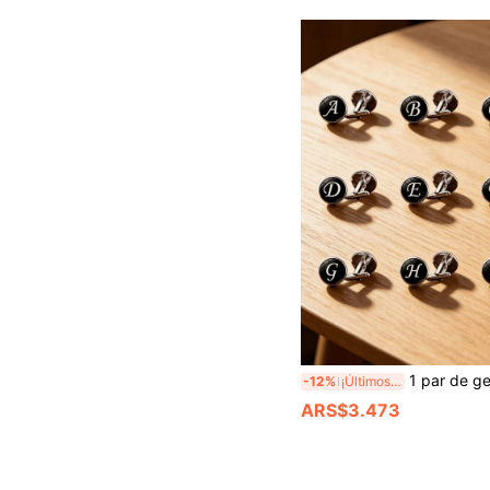
1 par de gemelos de Halloween/boda para hombre con 26 letras del alfabeto inglés y piedras preciosas, accesorios
-12%
¡Últimos 3 días
ARS$3.473