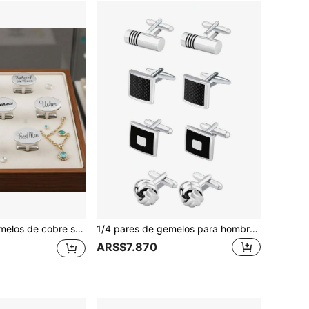
ovia, suegro, suegra y primos con nombre, gemelos franceses para camisa
1/4 pares de gemelos para hombre, gemelos de tono clásico, gemelos plateados con rayas negras, gemelos de disco, cuadrados y rectangulares, gemelos para camisa y traje de hombre
ARS$7.870