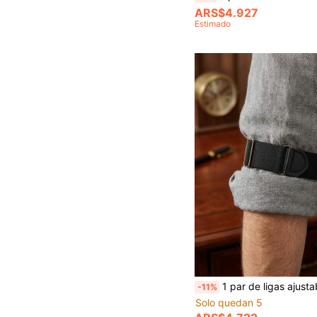
ARS$4.927
Estimado
1 par de ligas ajustables de nailon elástico unisex, bandas para el brazo antideslizantes para negocios, sujetadores de pu
-11%
Solo quedan 5