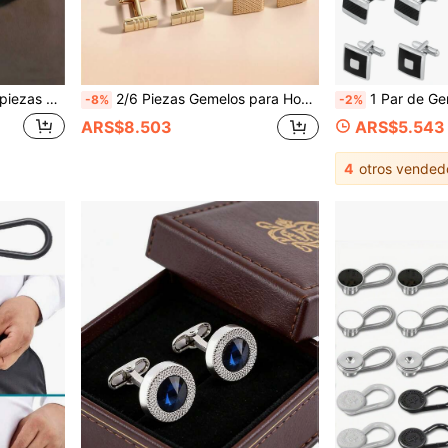
para hombres, adecuados para fiesta, compromiso, negocios, uso diario
2/6 Piezas Gemelos para Hombres Plateados y Negros, Joyería de Acero Premium, Conjunto Elegante y Sofisticado Ideal para Boda, Fiesta, Ceremonia
1 Par de Gemelos para Hombre - Diseños Clásicos en Tonos Plateado, Dorado y Negro a Rayas, 
-8%
-2%
ARS$8.503
ARS$5.543
4
otros vended