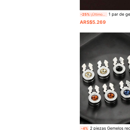
1 par de gemelos redondos de lujo con cielo estrellado en lámina dorada y negro, gemelos de camisa francesa chapados en
-25%
¡Últimos 3 días
ARS$5.269
2 piezas Gemelos redondos minimalistas con diseño de tortuga, gemelos redondos planos de negocio
-4%