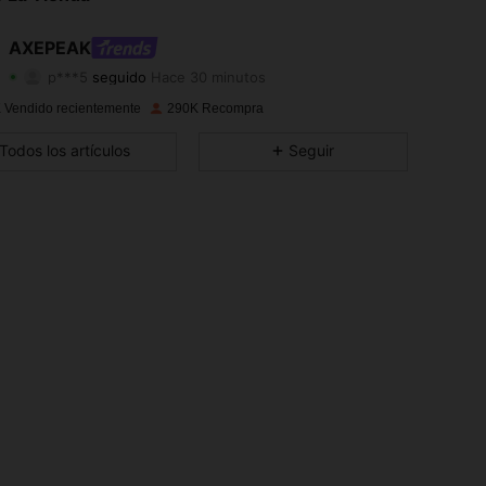
4,83
3.1K
379K
AXEPEAK
p***5
seguido
Hace 30 minutos
4,83
3.1K
379K
Calificación
Artículos
Seguidores
 Vendido recientemente
290K Recompra
4,83
3.1K
379K
Todos los artículos
Seguir
4,83
3.1K
379K
4,83
3.1K
379K
4,83
3.1K
379K
4,83
3.1K
379K
4,83
3.1K
379K