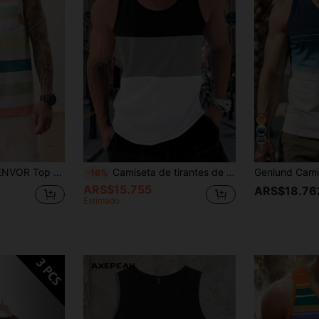
7
de corte entallado, con bolsillos, para uso unisex informal
Camiseta de tirantes de verano con bloques de color para hombres, básica para gimnasio, fitness, culturismo, deportes, entrenamiento, exterior y casual
-16%
ARS$15.755
ARS$18.76
Estimado