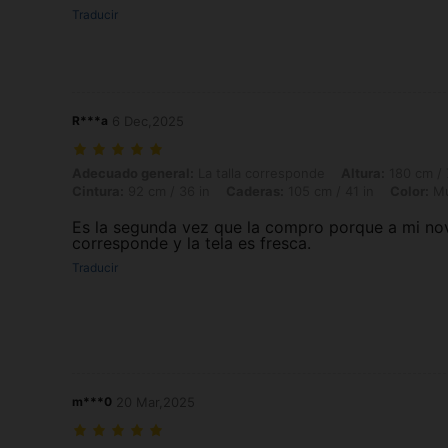
Traducir
R***a
6 Dec,2025
Adecuado general: La talla corresponde, Altura: 180 cm / 71 in, Peso: 
Adecuado general:
La talla corresponde
Altura:
180 cm / 
Cintura:
92 cm / 36 in
Caderas:
105 cm / 41 in
Color:
Mu
Es la segunda vez que la compro porque a mi nov
corresponde y la tela es fresca.
Traducir
m***0
20 Mar,2025