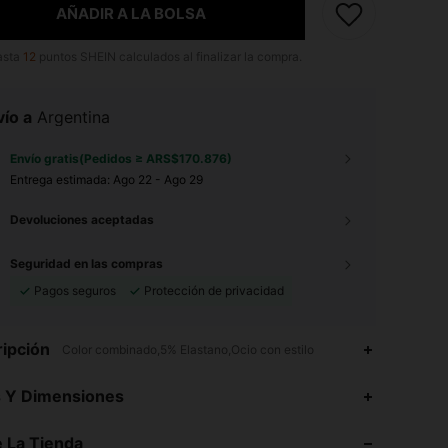
AÑADIR A LA BOLSA
asta
12
puntos SHEIN calculados al finalizar la compra.
ío a
Argentina
Envío gratis(Pedidos ≥ ARS$170.876)
Entrega estimada:
Ago 22 - Ago 29
Devoluciones aceptadas
Seguridad en las compras
Pagos seguros
Protección de privacidad
ipción
Color combinado,5% Elastano,Ocio con estilo
4,83
3.1K
379K
s Y Dimensiones
4,83
3.1K
379K
 La Tienda