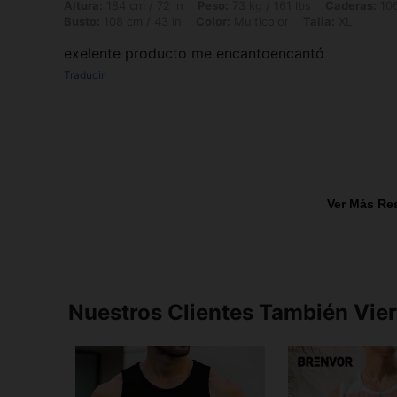
Altura: 184 cm / 72 in, Peso: 73 kg / 161 lbs, Caderas: 106 cm / 42 in,
Altura:
184 cm / 72 in
Peso:
73 kg / 161 lbs
Caderas:
106
Busto:
108 cm / 43 in
Color:
Multicolor
Talla:
XL
exelente producto me encantoencantó
Traducir
Ver Más Re
Nuestros Clientes También Vie