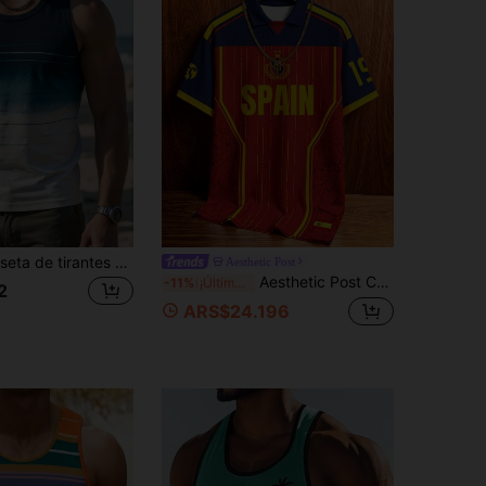
Genlund Camiseta de tirantes para hombre con rayas degradadas en azul marino, para vacaciones y playa
Aesthetic Post
Aesthetic Post Camiseta de estilo vintage del equipo español con bloques de color rojo, amarillo y azul, rayas, estampado de letra y escudo en jacquard, manga corta, polo casual de calle con cuello, camiseta gráfica para hombres y mujeres, camisa de moda de verano para viajes y deportes, fútbol, equipo de fútbol
-11%
¡Últimos 3 días
2
ARS$24.196