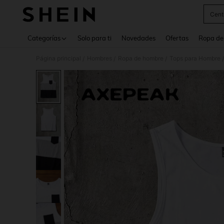
Cent
Use up 
Categorías
Solo para ti
Novedades
Ofertas
Ropa de
Página principal
Hombres
Ropa de hombre
Tops para Hombre
/
/
/
/