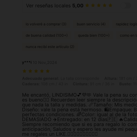
Ver reseñas locales
5,00
lo volveré a comprar (3)
buen servicio (4)
rapidez logís
de buena calidad (100+)
queda bien (100+)
como en l
nunca recibí este artículo (2)
y***i
10 Nov,2024
Adecuado general: La talla corresponde, Altura: 181 cm / 71 in, Peso: 
Adecuado general:
La talla corresponde
Altura:
181 cm / 7
Caderas:
108 cm / 43 in
Cintura:
91 cm / 36 in
Busto:
11
Me encantó, LINDISIMO💕💜🫶 Vale la pena su com
es bueno👌🏻 Recuerden leer siempre la descripc
que nada la talla y medidas. 📏Tamaño: Mis medid
Diseño: vale la pena está hermoso. 🛍️Empaque: 
perfectas condiciones. 🌈Color: igual al de la foto
DEMASIADO ✈️Entregado: en 12 días🇵🇪 🔥Cali
Siempre recomiendo que si es para regalo lo co
anticipación, Saludos y espero les ayude mi pequ
me regales un LIKE.👍🏻👍🏻👍🏻👍🏻👍🏻