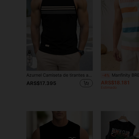
8
Azurnel Camiseta de tirantes ajustada para hombre, con rayas de contraste, verano, casual, gimnasio, minimalista con estampado de patchwork de rayas de colores contrastantes, regalo de moda, vacaciones
Manfinity BRENVOR Top sin mangas de cuello redondo de punto a rayas, 
-4%
ARS$18.181
ARS$17.395
Estimado