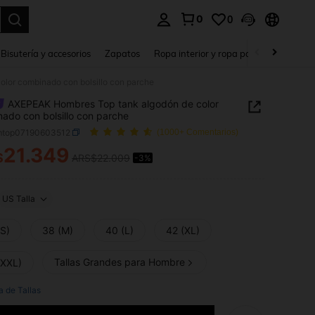
0
0
a. Press Enter to select.
Bisutería y accesorios
Zapatos
Ropa interior y ropa para dormir
Ho
lor combinado con bolsillo con parche
AXEPEAK Hombres Top tank algodón de color
ado con bolsillo con parche
mtop07190603512
(1000+ Comentarios)
21.349
$
ARS$22.009
-3%
ICE AND AVAILABILITY
US Talla
(S)
38 (M)
40 (L)
42 (XL)
Tallas Grandes para Hombre
(XXL)
a de Tallas