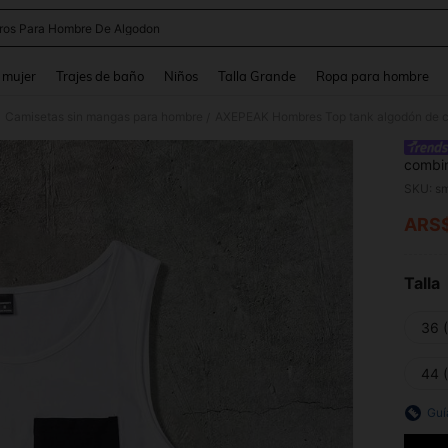
ros Para Hombre De Algodon
and down arrow keys to navigate search Búsqueda reciente and Busca y Encuentr
 mujer
Trajes de baño
Niños
Talla Grande
Ropa para hombre
Camisetas sin mangas para hombre
AXEPEAK Hombres Top tank algodón de co
/
combin
SKU: s
ARS
PR
Talla
36 
44 
Guí