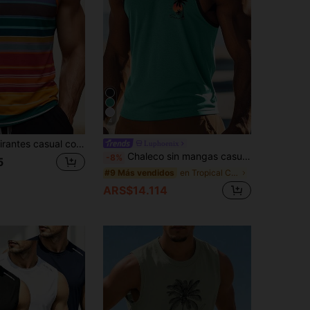
4
Camiseta de tirantes casual con rayas vintage para hombre
Luphoenix
Chaleco sin mangas casual verde para hombre para el verano, uso al aire libre y diario
-8%
5
en Tropical Camisetas sin mangas para hombre
#9 Más vendidos
ARS$14.114