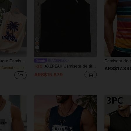
12
o redondo con estampado de verano para hombres
AXEPEAK
AXEPEAK Camiseta de tirantes casual y deportiva con estampado para hombres, Camiseta de tirantes de gimnasio para hombres, Camiseta de tirantes con logotipo bordado de caballo, Camiseta de tirantes atlética y musculosa, Camiseta de tirantes de ajuste slim para verano, Camiseta de tirantes de diseñador para hombres, Camiseta sin mangas para entrenamiento, Camiseta de tirantes de estilo de marca de lujo, Camiseta de tirantes de ropa urbana
-3%
en Casual - Casual de vacaciones Camisetas sin man
ARS$17.39
ARS$15.879