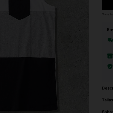
Gana h
Env
Descr
Talla
Sobre