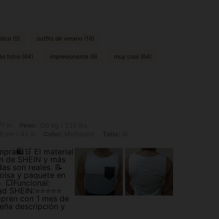
tica (5)
outfits de verano (16)
as fotos (64)
impresionante (9)
muy cool (64)
100 kg / 220 lbs, Caderas: 108 cm / 43 in, Cintura: 91 cm / 36 in, Busto: 110 cm / 
1 in
Peso:
100 kg / 220 lbs
0 cm / 43 in
Color:
Multicolor
Talla:
XL
pra🛍️🛒 El material
ión de SHEIN y más
as son reales. 📝
Bolsa y paquete en
. 💥Funcional:
dad SHEIN:⭐⭐⭐⭐⭐
mpren con 1 mes de
eña descripción y