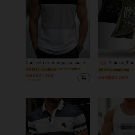
Camiseta sin mangas casual estampada para hombres, ideal para el verano
3 piezas/Paquete Camisetas sin mangas casuales de cuell
-3%
en De calle Camisetas sin mangas para hombre
#3 Más vendidos
#6 Más vendidos
ARS$21.154
ARS$40.583
Estimado