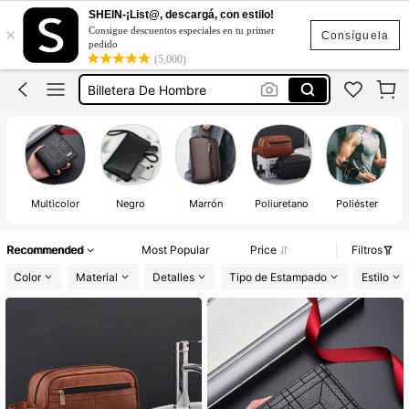
Bolso Para Hombre
SHEIN-¡List@, descargá, con estilo!
×
Consigue descuentos especiales en tu primer
Carteras Para Hombre
Consíguela
pedido
(5,000)
Billetera De Hombre
Cartera Para Hombre
Neceser De Hombre
Bolso Para Hombre
Carteras Para Hombre
Multicolor
Negro
Marrón
Poliuretano
Poliéster
Recommended
Most Popular
Price
Filtros
Color
Material
Detalles
Tipo de Estampado
Estilo