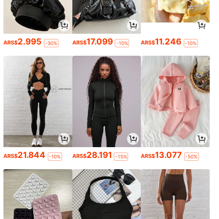
2.995
17.099
11.246
ARS$
ARS$
ARS$
-30%
-10%
-10%
21.844
28.191
13.077
ARS$
ARS$
ARS$
-10%
-15%
-50%