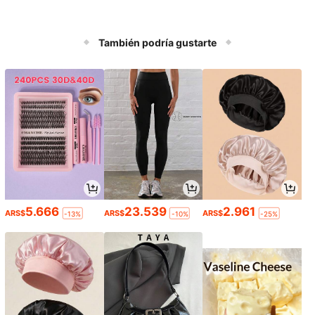
También podría gustarte
5.666
23.539
2.961
ARS$
ARS$
ARS$
-13%
-10%
-25%