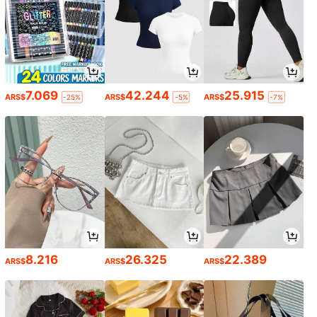
7.069
42.244
25.915
ARS$
ARS$
ARS$
-25%
-5%
-7%
8.216
26.325
22.389
ARS$
ARS$
ARS$