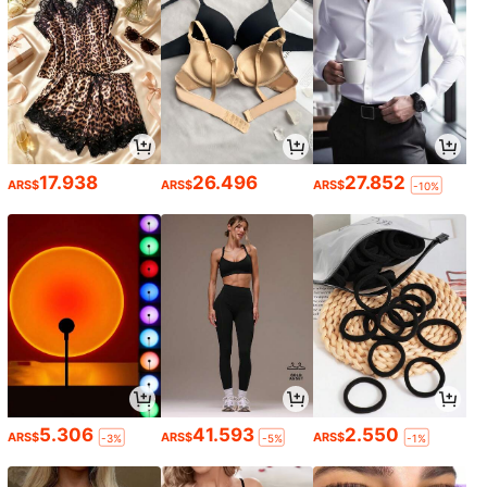
17.938
26.496
27.852
ARS$
ARS$
ARS$
-10%
5.306
41.593
2.550
ARS$
ARS$
ARS$
-3%
-5%
-1%