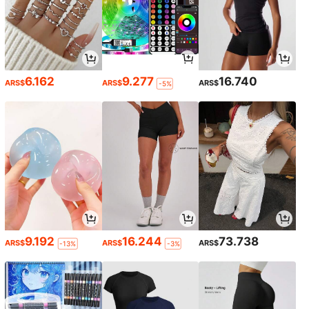
6.162
9.277
16.740
ARS$
ARS$
ARS$
-5%
9.192
16.244
73.738
ARS$
ARS$
ARS$
-13%
-3%