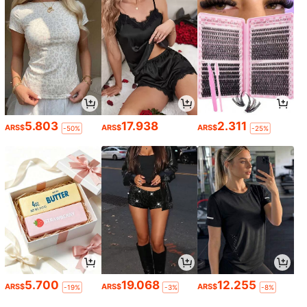
5.803
17.938
2.311
ARS$
ARS$
ARS$
-50%
-25%
5.700
19.068
12.255
ARS$
ARS$
ARS$
-19%
-3%
-8%