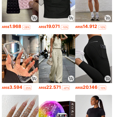
1.968
19.071
14.912
ARS$
ARS$
ARS$
-28%
-10%
-10%
3.594
22.571
20.146
ARS$
ARS$
ARS$
-25%
-47%
-10%