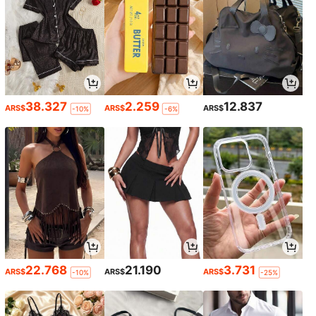
38.327
2.259
12.837
ARS$
ARS$
ARS$
-10%
-6%
22.768
21.190
3.731
ARS$
ARS$
ARS$
-10%
-25%