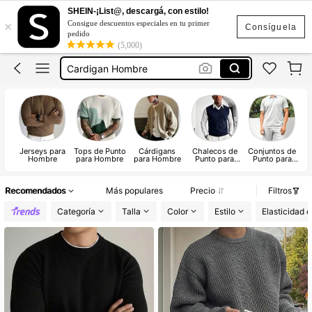
Camisas Para Hombre
SHEIN-¡List@, descargá, con estilo!
×
Consigue descuentos especiales en tu primer
Sueter De Hombre
Consíguela
pedido
(5,000)
Cardigan Hombre
Sweater Hombre
Old Money Hombre
Camisas Para Hombre
Sueter De Hombre
Jerseys para
Tops de Punto
Cárdigans
Chalecos de
Conjuntos de
Hombre
para Hombre
para Hombre
Punto para
Punto para
Hombre
Hombre
Recomendados
Más populares
Precio
Filtros
Categoría
Talla
Color
Estilo
Elasticidad d