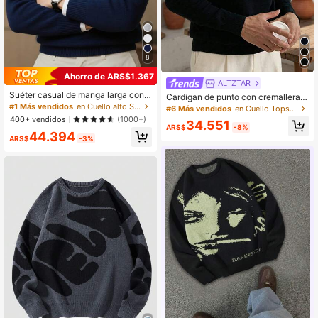
8
Ahorro de ARS$1.367
ALTZTAR
Suéter casual de manga larga con c
Cardigan de punto con cremallera d
uello alto y cremallera, de unicolor,
#1 Más vendidos
en Cuello alto Suéteres para hombre
e manga larga, de corte holgado y li
#6 Más vendidos
en Cuello Tops de punto para hombre
versátil, holgado y cómodo para ho
gero, minimalista y de moda para ho
400+ vendidos
(1000+)
34.551
mbres
mbre de ALTZTAR
ARS$
-8%
44.394
ARS$
-3%