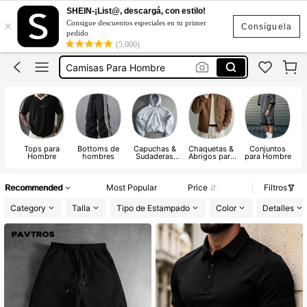
SHEIN-¡List@, descargá, con estilo!
×
Consigue descuentos especiales en tu primer
Conjunto De Hombre
Consíguela
pedido
(5,000)
Pantalones De Hombre
Camisas Para Hombre
Playeras De Hombre
Ropa De Hombre
Conjunto De Hombre
Tops para
Bottoms de
Capuchas &
Chaquetas &
Conjuntos
R
Pantalones De Hombre
Hombre
hombres
Sudaderas
Abrigos para
para Hombre
g
para hombres
Hombre
Recommended
Most Popular
Price
Filtros
Category
Talla
Tipo de Estampado
Color
Detalles