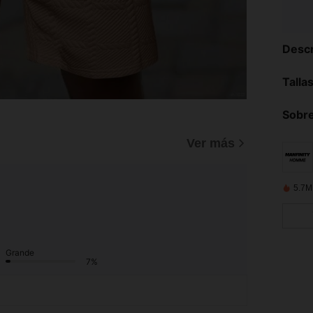
Descr
Talla
Sobre
)
Ver más
5.7M
Grande
7%