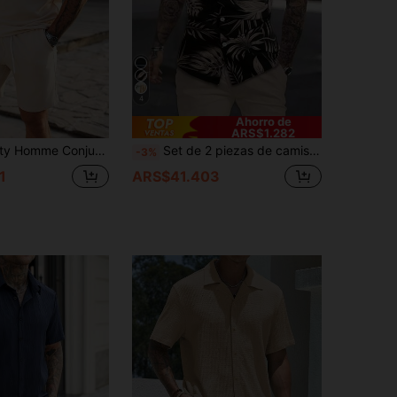
4
Ahorro de
ARS$1.282
e con top de manga corta con botones delanteros y bolsillos, y pantalones cortos, unicolor, casual y formal
Set de 2 piezas de camisa polo con estampado floral y de hojas y pantalones cortos de unicolor para hombres, conjunto casual, atuendos cómodos
-3%
1
ARS$41.403