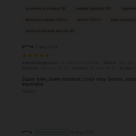
lo volveré a comprar (9)
rapidez logística (16)
impresio
de buena calidad (100+)
bonito (100+)
buen servicio (
nunca recibí este artículo (4)
C***a
11 Sep,2024
Adecuado general: La talla corresponde, Altura: 169 cm / 67 in, Peso: 
Adecuado general:
La talla corresponde
Altura:
169 cm / 
Caderas:
128 cm / 50 in
Cintura:
117 cm / 46 in
Busto:
1
Súper bien, buen material, color muy bonito, todo
esperaba.
Traducir
t***a
Informe de prueba
16 Aug,2024