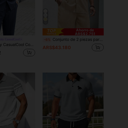
12
Ahorro de
ARS$2.751
Conjunto de 2 piezas para hombre de estilo europeo con top y pantalones de estilo casual con jacquard, conjunto de ropa de pareja para uso en la calle, adecuado como regalo para esposo o novio, para vacaciones/playa, atuendos cómodos
ity CasualCool
-6%
o de camisa y pantalones casuales y versátiles para hombre
ARS$43.180
2