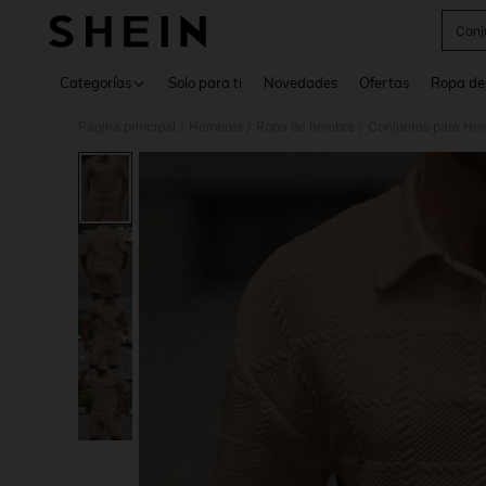
Conj
Use up 
Categorías
Solo para ti
Novedades
Ofertas
Ropa de
Página principal
Hombres
Ropa de hombre
Conjuntos para Ho
/
/
/