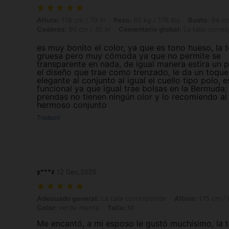
Altura: 178 cm / 70 in, Peso: 80 kg / 176 lbs, Busto: 94 cm / 37 in, C
Altura:
178 cm / 70 in
Peso:
80 kg / 176 lbs
Busto:
94 cm
Caderas:
90 cm / 35 in
Comentario global:
La talla corre
es muy bonito el color, ya que es tono hueso, la t
gruesa pero muy cómoda ya que no permite se
transparente en nada, de igual manera estira un 
el diseño que trae como trenzado, le da un toque
elegante al conjunto al igual el cuello tipo polo, 
funcional ya que igual trae bolsas en la Bermuda; 
prendas no tienen ningún olor y lo recomiendo al
hermoso conjunto
Traducir
y***z
12 Dec,2025
Adecuado general: La talla corresponde, Altura: 175 cm / 69 in, Peso:
Adecuado general:
La talla corresponde
Altura:
175 cm / 
Color:
verde menta
Talla:
M
Me encantó, a mi esposo le gustó muchísimo, la t