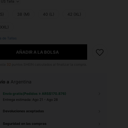
US Talla
(S)
38 (M)
40 (L)
42 (XL)
(XXL)
a de Tallas
AÑADIR A LA BOLSA
asta
32
puntos SHEIN calculados al finalizar la compra.
ío a
Argentina
Envío gratis(Pedidos ≥ ARS$170.876)
Entrega estimada:
Ago 21 - Ago 28
Devoluciones aceptadas
Seguridad en las compras