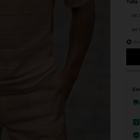
Talla
36 
44 
Guí
Gana h
Env