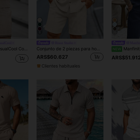
5
20
sualCool
Rison Studio
Manfin
a rayas y pantalones cortos con cordón en la cintura para hombre
Conjunto de 2 piezas para hombre, camisa de manga corta con solapa y bolsillo de un solo pecho & pantalones cortos con cordón, traje casual de verano para vacaciones, regalo del Día de San Valentín
Manfinity CasualCool Conjunt
NEW
ARS$60.627
ARS$51.91
Clientes habituales