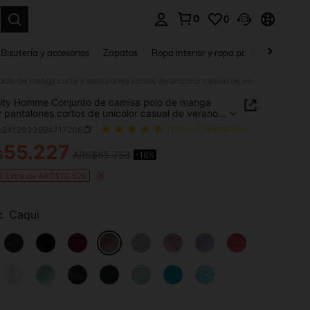
0
0
a. Press Enter to select.
Bisutería y accesorios
Zapatos
Ropa interior y ropa para dormir
Ho
Manfinity Homme Conjunto de camisa polo de manga corta y pantalones cortos de unicolor casual de verano para hombre (Asimétrico)
ity Homme Conjunto de camisa polo de manga
y pantalones cortos de unicolor casual de verano
ombre (Asimétrico)
m2412033694717206
(1000+ Comentarios)
55.227
$
ARS$65.753
-16%
ICE AND AVAILABILITY
s Extra de ARS$10.526
:
Caqui