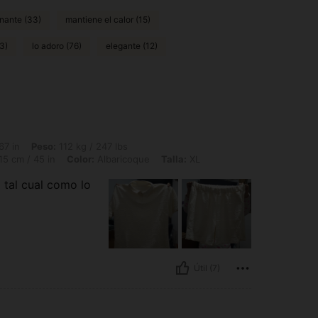
nante (33)
mantiene el calor (15)
3)
lo adoro (76)
elegante (12)
112 kg / 247 lbs, Caderas: 128 cm / 50 in, Cintura: 117 cm / 46 in, Busto: 115 cm /
67 in
Peso:
112 kg / 247 lbs
15 cm / 45 in
Color:
Albaricoque
Talla:
XL
 tal cual como lo
Útil (7)