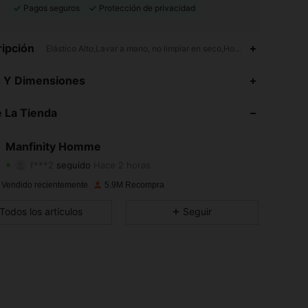
Pagos seguros
Protección de privacidad
ipción
Elástico Alto,Lavar a mano, no limpiar en seco,Hombros caídos
4,91
15K
606K
s Y Dimensiones
4,91
15K
606K
 La Tienda
4,91
15K
606K
Manfinity Homme
f***2
seguido
Hace 2 horas
4,91
15K
606K
Calificación
Artículos
Seguidores
 Vendido recientemente
5.9M Recompra
4,91
15K
606K
Todos los artículos
Seguir
4,91
15K
606K
4,91
15K
606K
4,91
15K
606K