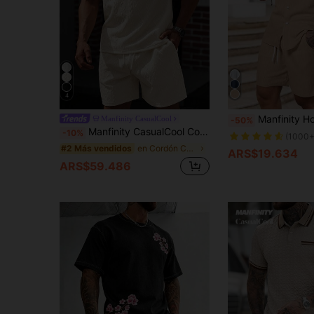
4
Manfinity Homme Conjunto de dos piezas para hombre de verano con camisa de manga corta de un solo
Manfinity CasualCool
-50%
Manfinity CasualCool Conjunto casual de 2 piezas de camisa polo de manga corta con textura geométrica y pantalones cortos para hombres, atuendo cómodo
-10%
(1000+
en Cordón Conjuntos de polo para hombre
#2 Más vendidos
ARS$19.634
ARS$59.486