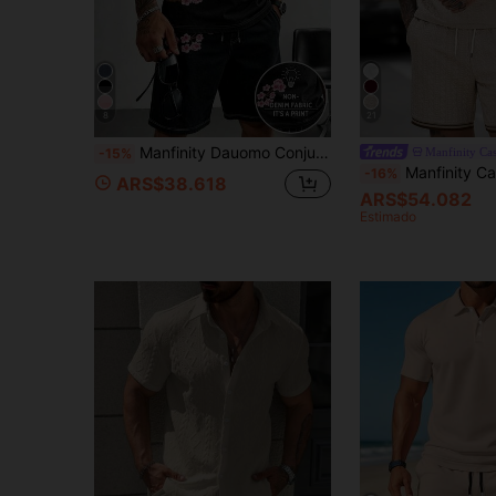
8
21
Manfinity Dauomo Conjunto de verano para salidas, estampado floral vintage clásico en negro, diseño de flor de ciruelo, camiseta regular y shorts casuales, cómodos y versátiles, para vacaciones, viajes y actividades al aire libre
Manfinity Ca
-15%
Manfinity CasualCool Conjunto casual de camisa polo de manga corta 
-16%
ARS$38.618
ARS$54.082
Estimado