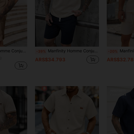
 pecho de unicolor y pantalones cortos con cintura de cordón, ropa casual de resort, formal
Manfinity Homme Conjunto de camisa polo de color contrastante y pantalones cortos lisos para hombre
Manfinity Homme Conjunto de 2 piezas para hombr
-39%
-20%
)
ARS$34.793
ARS$32.78