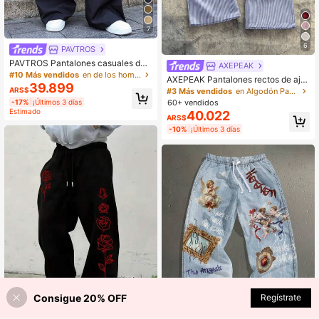
7
6
PAVTROS
PAVTROS Pantalones casuales de
AXEPEAK
hombre con remaches mixtos y pier
#10 Más vendidos
en de los hombres Pantalones de pierna ancha
AXEPEAK Pantalones rectos de aju
na ancha, pantalones de trabajo de
39.899
ste relajado con cintura tejida a ray
ARS$
#3 Más vendidos
en Algodón Pantalones de hombre
estilo urbano, otoño
as y parches para hombres, para la
-17%
¡Últimos 3 días
60+ vendidos
escuela
Estimado
40.022
ARS$
-10%
¡Últimos 3 días
Consigue 20% OFF
Regístrate
¡40% DE DESCUENTO!
AÑADIR A LA BOLSA