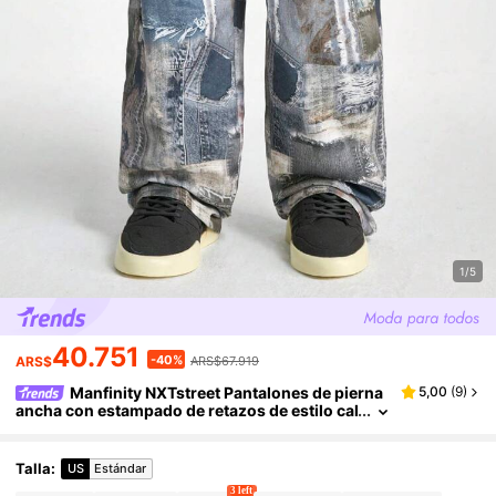
1/5
40.751
-40%
ARS$
ARS$67.919
Manfinity NXTstreet Pantalones de pierna
5,00
(
9
)
ancha con estampado de retazos de estilo cal
lejero para hombre
Talla
:
US
Estándar
3 left