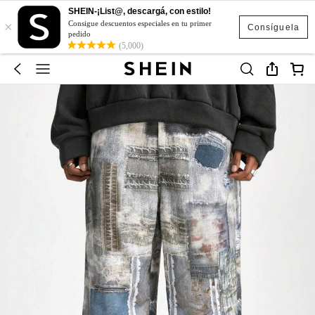
SHEIN-¡List@, descargá, con estilo!
×
Consigue descuentos especiales en tu primer
Consíguela
pedido
(5,000)