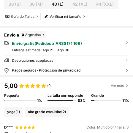
36
(S)
38
(M)
40
(L)
42
(XL)
44
(XXL)
Guía de Tallas
Verificar mi tamaño
Envío a
Argentina
Envío gratis(Pedidos ≥ ARS$171.166)
Entrega estimada:
Ago 21 - Ago 30
Devoluciones aceptadas
Pagos seguros · Protección de privacidad
5,00
(9)
Ver más
Pequeña
La talla corresponde
Grande
1%
88%
11%
yoga
(1)
alto grado exquisito
(2)
D***.
Color: Multicolor / Talla: S