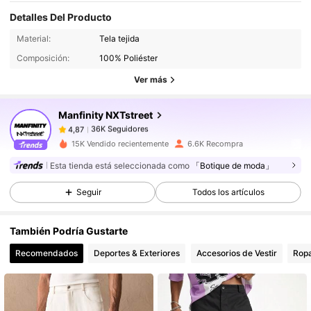
Detalles Del Producto
36K Seguidores
4,87
Material:
Tela tejida
36K Seguidores
4,87
Composición:
100% Poliéster
36K Seguidores
4,87
Ver más
36K Seguidores
4,87
Manfinity NXTstreet
36K Seguidores
4,87
c***1
seguido
Hace 17 horas
36K Seguidores
15K Vendido recientemente
6.6K Recompra
4,87
Esta tienda está seleccionada como
「Botique de moda」
36K Seguidores
4,87
36K Seguidores
4,87
Seguir
Todos los artículos
36K Seguidores
4,87
También Podría Gustarte
36K Seguidores
4,87
Recomendados
Deportes & Exteriores
Accesorios de Vestir
Ropa
36K Seguidores
4,87