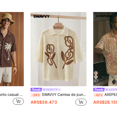
SWAVVY
AXEP
SWAVVY Top de punto casual para hombre con bordado de árbol de coco, vacaciones tropicales, estilo hawaiano
SWAVVY Camisa de punto con botones delanteros y apliques, versátil y casual, camisa de ganchillo para hombre, camisa de punto, jersey de punto, camisa de ganchillo para hombre
AXEPEAK Camiseta de punto de manga co
-26%
-42%
ARS$39.473
ARS$28.15