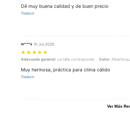
Dé muy buena calidad y de buen precio
Traducir
m***s
10 Jul,2026
Adecuado general: La talla corresponde, Color: Albaricoque, Talla: 
Adecuado general:
La talla corresponde
Color:
Albaricoq
Muy hermosa, práctica para clima cálido
Traducir
Ver Más Re