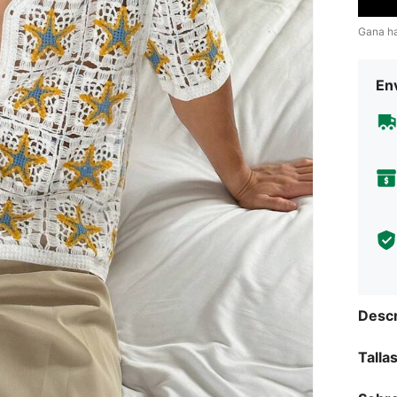
Gana h
Env
Descr
Talla