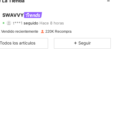
 La Tienda
4,86
2.1K
331K
SWAVVY
t***1
seguido
Hace 8 horas
4,86
2.1K
331K
Calificación
Artículos
Seguidores
 Vendido recientemente
220K Recompra
4,86
2.1K
331K
Todos los artículos
Seguir
4,86
2.1K
331K
4,86
2.1K
331K
4,86
2.1K
331K
4,86
2.1K
331K
4,86
2.1K
331K