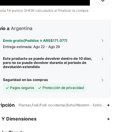
asta
14
puntos SHEIN calculados al finalizar la compra.
ío a
Argentina
Envío gratis(Pedidos ≥ ARS$171.077)
Entrega estimada:
Ago 22 - Ago 29
Este producto se puede devolver dentro de 10 días,
pero no se puede devolver durante el período de
devolución extendido
Seguridad en las compras
Pagos seguros
Protección de privacidad
ipción
Plantas,Folk/Folk occidental,Boho/Western - Estilo occidental,100% A
4,86
2.1K
331K
s Y Dimensiones
4,86
2.1K
331K