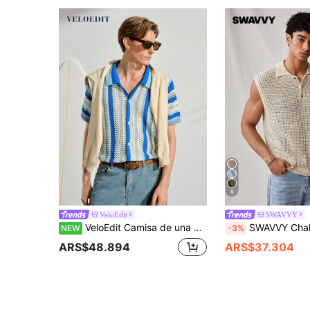
8
VeloEdit
SWAVVY
VeloEdit Camisa de una pieza con cremallera para hombre, de punto con rayas en contraste, manga corta, azul y blanca, casual de verano para vacaciones, vacaciones, playa tropical de Hawái y natación
SWAVVY Chaleco sin mangas de punto de unicolor y est
NEW
-3%
ARS$48.894
ARS$37.304