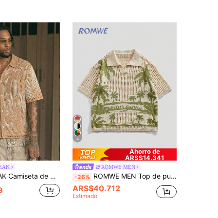
4
Ahorro de
ARS$14.341
EAK
ROMWE MEN
rta con patrón tropical y contraste de color para vacaciones de verano de hombre
ROMWE MEN Top de punto de manga corta con cuello polo de estilo hueco de árbol de palma, estilo casual y relajado para vacaciones de verano
-26%
ARS$40.712
9
Estimado