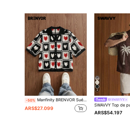
4
Manfinity BRENVOR Suéter de punto calado con diseño de corazón para vacaciones de verano de hombre
SWAVVY
-50%
ARS$27.099
ARS$54.197