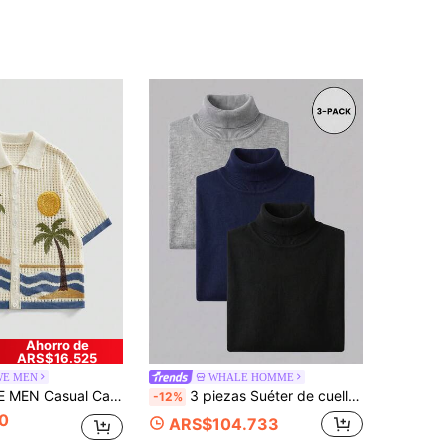
Ahorro de
ARS$16.525
E MEN
WHALE HOMME
o con patrón bordado y estilo de vacaciones con diseño calado para hombres
3 piezas Suéter de cuello alto de manga larga de algodón mercerizado para hombre
-12%
0
ARS$104.733