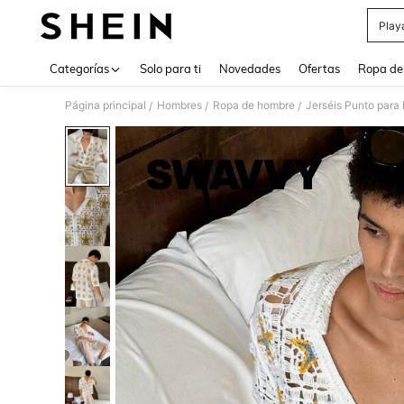
Play
Use up 
Categorías
Solo para ti
Novedades
Ofertas
Ropa de
Página principal
Hombres
Ropa de hombre
Jerséis Punto para
/
/
/