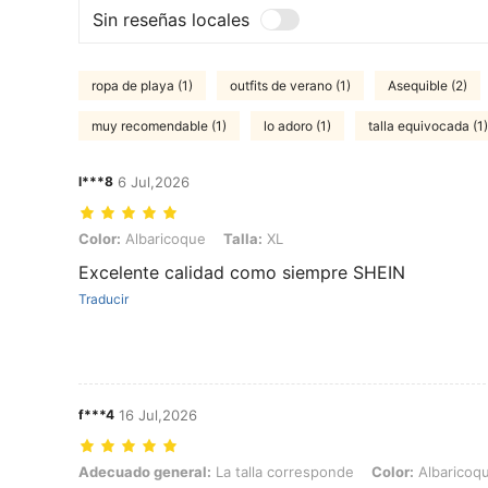
Sin reseñas locales
ropa de playa (1)
outfits de verano (1)
Asequible (2)
muy recomendable (1)
lo adoro (1)
talla equivocada (1)
l***8
6 Jul,2026
Color: Albaricoque, Talla: XL
Color:
Albaricoque
Talla:
XL
Excelente calidad como siempre SHEIN
Traducir
f***4
16 Jul,2026
Adecuado general: La talla corresponde, Color: Albaricoque, Talla: 
Adecuado general:
La talla corresponde
Color:
Albaricoq