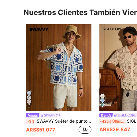
Nuestros Clientes También Vie
7
SWAVVY
SIGLOCORE
SWAVVY Suéter de punto de un solo pecho con contraste de color y calado para hombre, ideal para vacaciones
SIGLOCORE Suéter casual de manga corta con botones en la parte d
-3%
-42%
¡Últimos 3 días
ARS$29.847
ARS$51.077