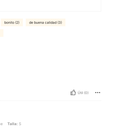
bonito (2)
de buena calidad (3)
Útil (0)
S
ue
Talla:
S