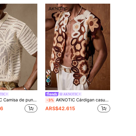
9
TIC
AKNOTIC
lo para hombres, color albaricoque, adecuada para verano, vacaciones, uso diario, fiesta, uso en pareja, regalo para hombres, playa, regalo del Día del Padre, regalos del Día del Padre
AKNOTIC Cárdigan casual de ganchillo sin mangas para vacaciones, top de punto, regalo diario, regalos del Día del Padre
-3%
36
ARS$42.615