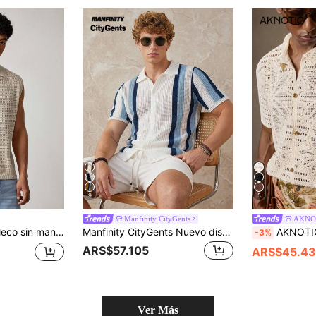
9
5
Manfinity CityGents
AKNO
ilo sencillo para hombre, para otoño e invierno
Manfinity CityGents Nuevo diseño de moda de bloguero europeo y americano Casual Vacaciones Suéter de punto calado para hombre, Suéter de punto de contraste de color azul primavera/verano, Estilo de vacaciones en la playa Suéter de punto soluble en agua
AKNOTIC Camisa de punto de manga corta holgada y casual con patrón de palmera tejida a ganchil
-3%
ARS$57.105
ARS$45.4
Ver Más