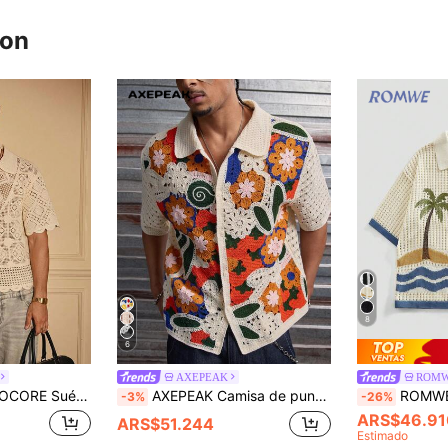
ron
8
6
AXEPEAK
ROMW
elantera hueca y ribete de concha de unicolor para hombre, camisa de ganchillo para hombre, camisa de punto abierto de vestir de resort para hombre
AXEPEAK Camisa de punto floral de manga corta con botones delanteros y calado para hombres
ROMWE MEN Casual Camisa de punt
-3%
-26%
ARS$46.91
ARS$51.244
Estimado