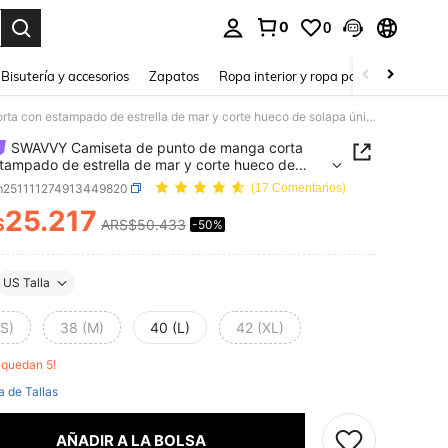
0
0
a. Press Enter to select.
Bisutería y accesorios
Zapatos
Ropa interior y ropa para dormir
Ho
SWAVVY Camiseta de punto de manga corta con estampado de estrella de mar y corte hueco de solapa única para hombre
SWAVVY Camiseta de punto de manga corta
tampado de estrella de mar y corte hueco de
 única para hombre
m251111274913449820
(17 Comentarios)
25.217
$
ARS$50.433
-50%
ICE AND AVAILABILITY
US Talla
(S)
38 (M)
40 (L)
42 (XL)
o quedan 5!
a de Tallas
AÑADIR A LA BOLSA