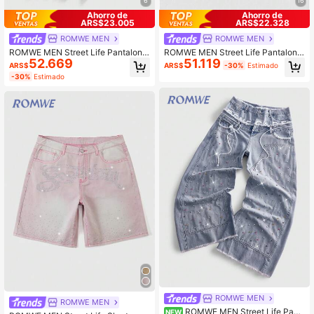
6
16
Ahorro de
Ahorro de
ARS$23.005
ARS$22.328
ROMWE MEN
ROMWE MEN
ROMWE MEN Street Life Pantalone
ROMWE MEN Street Life Pantalone
52.669
51.119
s cortos vaqueros de corte holgado
s cortos vaqueros versátiles y casu
ARS$
ARS$
-30%
Estimado
para hombre con cinturón de diama
ales con bolsillo con bordado de cru
-30%
Estimado
ntes brillantes
z para hombres
ROMWE MEN
ROMWE MEN
ROMWE MEN Street Life Pant
NEW