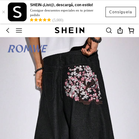
SHEIN-¡List@, descargá, con estilo!
×
Consigue descuentos especiales en tu primer
Consíguela
pedido
(5,000)