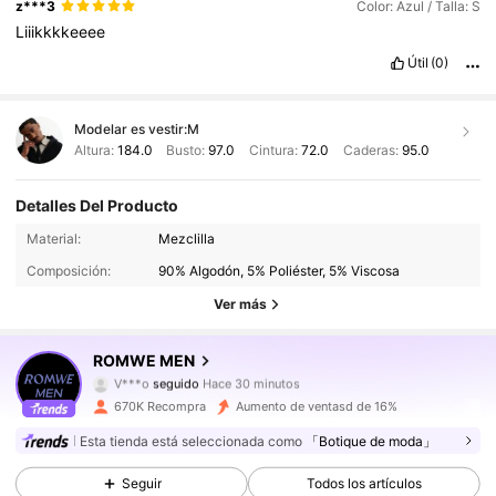
z***3
Color: Azul / Talla: S
Liiikkkkeeee
Útil
(0)
Modelar es vestir:
M
Altura:
184.0
Busto:
97.0
Cintura:
72.0
Caderas:
95.0
Detalles Del Producto
669K Seguidores
4,86
Material:
Mezclilla
Composición:
90% Algodón, 5% Poliéster, 5% Viscosa
669K Seguidores
4,86
Ver más
669K Seguidores
4,86
ROMWE MEN
V***o
seguido
Hace 30 minutos
669K Seguidores
4,86
670K Recompra
Aumento de ventasd de 16%
Esta tienda está seleccionada como
「Botique de moda」
669K Seguidores
4,86
Seguir
Todos los artículos