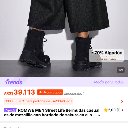
1/9
39.113
-43%
con cupón
ARS$
ARS$69.165
13% DE DTO. para pedidos de +ARS$40.920
ROMWE MEN Street Life Bermudas casual
5,00
(
1
)
es de mezclilla con bordado de sakura en el b
olsillo para hombre