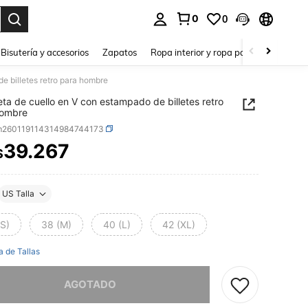
0
0
a. Press Enter to select.
Bisutería y accesorios
Zapatos
Ropa interior y ropa para dormir
Ho
e billetes retro para hombre
ta de cuello en V con estampado de billetes retro
hombre
m260119114314984744173
39.267
$
ICE AND AVAILABILITY
US Talla
(S)
38 (M)
40 (L)
42 (XL)
a de Tallas
imos, este producto está agotado.
AGOTADO