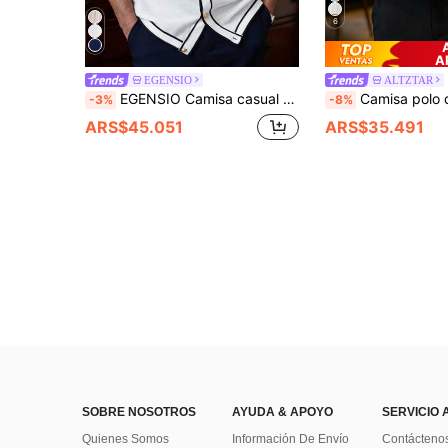
6
A
EGENSIO
ALTZTAR
EGENSIO Camisa casual de punto de manga corta con botones y ribete de contraste para hombres
Camisa polo de punto de manga larga delgada y holgada con rayas para hombre A
-3%
-8%
ARS$45.051
ARS$35.491
SOBRE NOSOTROS
AYUDA & APOYO
SERVICIO 
Quienes Somos
Información De Envío
Contácteno