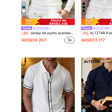
13
8
Ahorro de
ARS$3.418
A
ALTZTAR
ALTZTAR
Jersey de punto acanalado casual para hombre de ALTZTAR, cuello redondo, moda minimalista apta para uso diario
ALTZTAR Polo de manga corta de punto acanalado
-8%
-3%
ARS$39.267
ARS$33.117