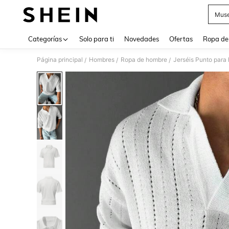
Muse
Use up 
Categorías
Solo para ti
Novedades
Ofertas
Ropa de
Página principal
Hombres
Ropa de hombre
Jerséis Punto para
/
/
/