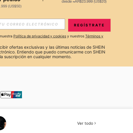
S EXCLUSIVAS, PROMOCIONES Y NOTICIAS DE SHEIN
REGÍSTRATE
Suscribir
a nuestra
Política de privacidad y cookies
y nuestros
Términos y
Suscribirte
cibir ofertas exclusivas y las últimas noticias de SHEIN 
ectrónico. Entiendo que puedo comunicarme con SHEIN 
la suscripción en cualquier momento.
Suscribir
Ver todo