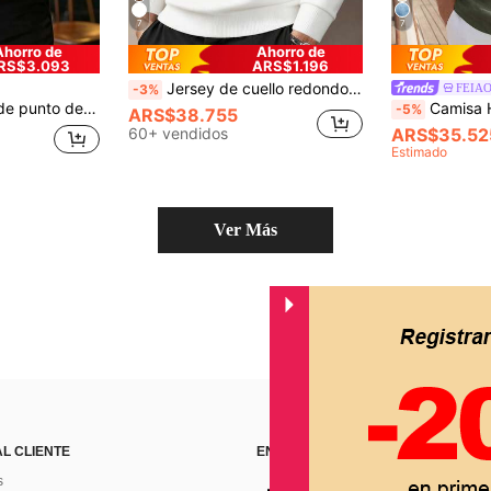
7
7
Ahorro de
Ahorro de
RS$3.093
ARS$1.196
Jersey de cuello redondo casual de unicolor para hombre, otoño/invierno
FEIA
-3%
LTZTAR, minimalista y de moda para el uso diario, primavera y otoño
Camisa Henley de manga enrollada con cuello Mao y estilo de moneda antigua re
-5%
ARS$38.755
60+ vendidos
ARS$35.52
Estimado
Ver Más
AL CLIENTE
ENCUÉNTRANOS EN
s