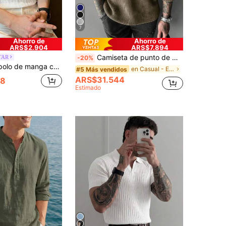
7
Ahorro de
Ahorro de
ARS$2.904
ARS$7.894
Camiseta de punto de manga corta, cuello redondo, unicolor, holgada y casual, talla grande para hombre
TAR
-20%
textura de cable de color contrastante para hombres ALTZTAR
en Casual - Estilo minimalista Hombres Prendas De
#5 Más vendidos
ARS$31.544
58
Estimado