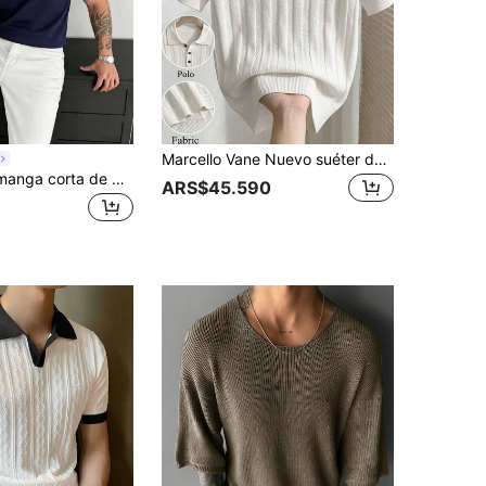
Marcello Vane Nuevo suéter de punto casual con diseño elegante de estilo europeo y americano para hombres, suéter de punto blanco
Camiseta de manga corta de punto a rayas casual para hombre de verano GRDR - Atuendo de moda minimalista y cómodo
ARS$45.590
1