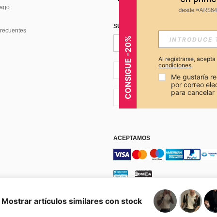
Pago
SUSCRÍBETE PARA RECIBIR OFERTA
recuentes
CONSIGUE -20%
Al registrarse, acept
condiciones
.
AR + 54
Me gustaría re
por correo el
para cancelar 
AR + 54
ACEPTAMOS
os y condiciones
Elección de publicidad
Mostrar artículos similares con stock