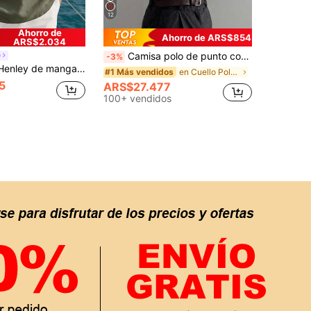
12
Ahorro de
Ahorro de ARS$854
ARS$2.034
Camisa polo de punto con cuello de avión acanalado para hombre, manga corta, moda de verano, casual elegante
O
-3%
tro para hombres FEIAO - Camisa ligera y transpirable de cuello Henley de manga larga para hombres, camisa casual de 100% algodón para todas las estaciones
en Cuello Polos para hombre
#1 Más vendidos
5
ARS$27.477
100+ vendidos
APP