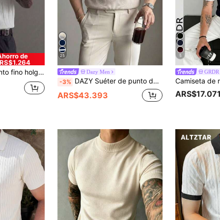
Ahorro de
25
5
RS$1.264
 redondo acanalado para hombre, primavera/verano
Dazy Men
GRDR
DAZY Suéter de punto de color sólido albaricoque con cremallera media para hombre en verano
-3%
ARS$17.07
ARS$43.393