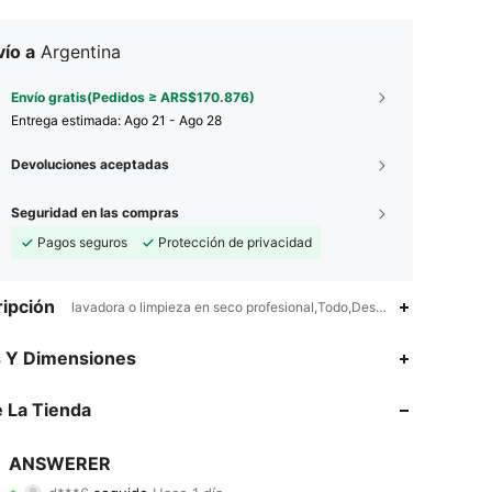
ío a
Argentina
Envío gratis(Pedidos ≥ ARS$170.876)
Entrega estimada:
Ago 21 - Ago 28
Devoluciones aceptadas
Seguridad en las compras
Pagos seguros
Protección de privacidad
ipción
lavadora o limpieza en seco profesional,Todo,Desplazamientos entr
4,74
38
8.3K
s Y Dimensiones
4,74
38
8.3K
 La Tienda
4,74
38
8.3K
ANSWERER
d***6
seguido
Hace 1 día