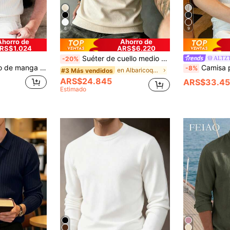
6
9
Ahorro de
Ahorro de
RS$1.024
ARS$6.220
Suéter de cuello medio alto de manga corta de punto para hombre
ALTZ
-20%
 de unicolor y ajuste holgado para hombre
Camisa polo de manga corta con 
-8%
en Albaricoque Tops de punto para hombre
#3 Más vendidos
ARS$24.845
ARS$33.4
Estimado