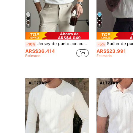
6
8
Ahorro de
ARS$4.049
A
Jersey de punto con cuello de canalé de unicolor y costillas verticales para hombre, parte superior de manga larga simple y versátil
Suéter de punto fino holgado de manga corta con cuello
-10%
-5%
ARS$36.414
ARS$23.991
Estimado
Estimado