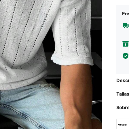
Env
Descr
Talla
Sobre