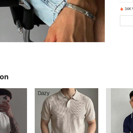
34K 
ron