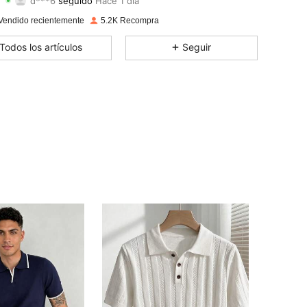
4,74
38
8.3K
Calificación
Artículos
Seguidores
Vendido recientemente
5.2K Recompra
4,74
38
8.3K
Todos los artículos
Seguir
4,74
38
8.3K
4,74
38
8.3K
4,74
38
8.3K
4,74
38
8.3K
4,74
38
8.3K