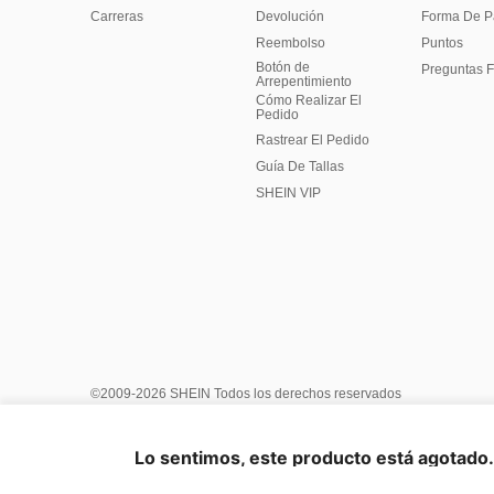
Carreras
Devolución
Forma De 
Reembolso
Puntos
Botón de
Preguntas F
Arrepentimiento
Cómo Realizar El
Pedido
Rastrear El Pedido
Guía De Tallas
SHEIN VIP
©2009-2026 SHEIN Todos los derechos reservados
Centro de Privacidad
Política de privacidad y cookies
Términ
Reglas de IP de Marketplace
Aviso de copyright
Impresión
Lo sentimos, este producto está agotado. 
United States