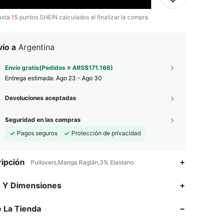
asta
15
puntos SHEIN calculados al finalizar la compra.
ío a
Argentina
Envío gratis(Pedidos ≥ ARS$171.166)
Entrega estimada:
Ago 23 - Ago 30
Devoluciones aceptadas
Seguridad en las compras
Pagos seguros
Protección de privacidad
ipción
Pullovers,Manga Raglán,3% Elastano
s Y Dimensiones
4,88
2.2K
104K
 La Tienda
4,88
2.2K
104K