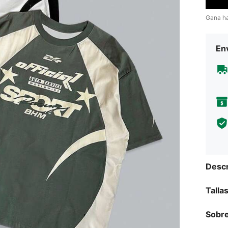
Gana h
Env
Descr
Talla
Sobre