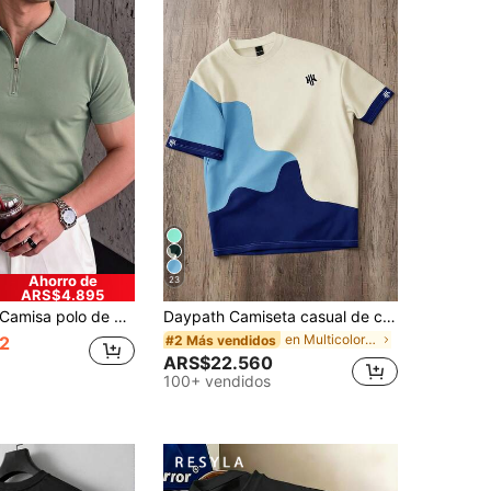
Ahorro de
23
ARS$4.895
amisa polo de manga corta con media cremallera ligera de verano para hombres, moda esencial
Daypath Camiseta casual de cuello redondo de manga corta con estampado de letras para hombres
en Multicolor Camisetas de hombre
2
#2 Más vendidos
ARS$22.560
100+ vendidos