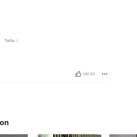
Talla:
L
Útil (0)
ron