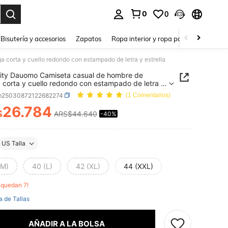
0
0
a. Press Enter to select.
Bisutería y accesorios
Zapatos
Ropa interior y ropa para dormir
Ho
corta y cuello redondo con estampado de letra y estrella
ity Dauomo Camiseta casual de hombre de
corta y cuello redondo con estampado de letra y
a
m25030872122682274
(1 Comentarios)
26.784
$
ARS$44.640
-40%
ICE AND AVAILABILITY
US Talla
(M)
40 (L)
42 (XL)
44 (XXL)
o quedan 7!
a de Tallas
AÑADIR A LA BOLSA