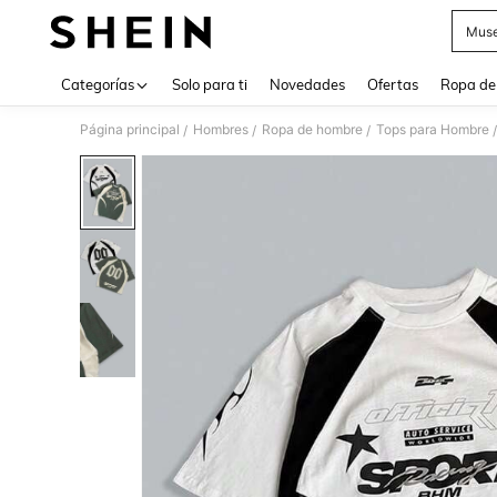
Muse
Use up 
Categorías
Solo para ti
Novedades
Ofertas
Ropa de
Página principal
Hombres
Ropa de hombre
Tops para Hombre
/
/
/
/