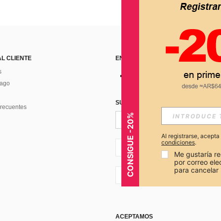
AL CLIENTE
ENCUÉNTRANOS EN
s
Pago
SUSCRÍBETE PARA RECIBIR OFERTA
recuentes
CONSIGUE -20%
Al registrarse, acept
condiciones
.
AR + 54
Me gustaría re
por correo el
para cancelar 
AR + 54
ACEPTAMOS