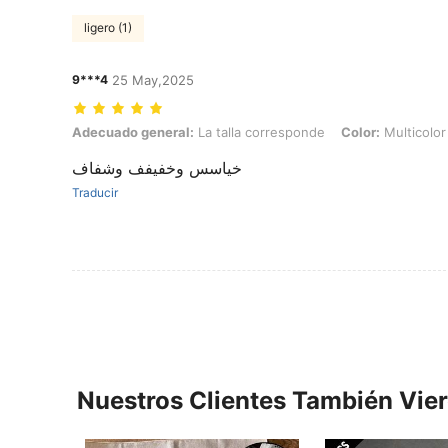
ligero (1)
9***4
25 May,2025
Adecuado general: La talla corresponde, Color: Multicolor, Talla: L
Adecuado general:
La talla corresponde
Color:
Multicolor
خياسس وخفيفف وشفاف
Traducir
Nuestros Clientes También Vie