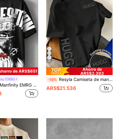
30
Ahorro de
Ahorro de ARS$651
ARS$2.393
Resyla Camiseta de manga corta con cuello redondo negro, estampado de letras en espuma, estilo casual de moda para hombre, estilo de verano
nity EMRG
-10%
nfinity EMRG Camiseta de manga corta con estampado de letras de retrato callejero para hombres, camiseta de manga corta con gráfico de hombre enmascarado estilo hip-hop, verano, lista para usar en la calle
ARS$21.536
3