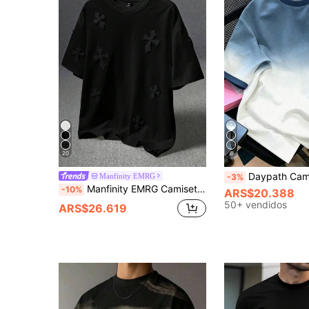
20
6
Daypath Camiseta de hombre con degradado azul-blanco y logotipo, top casual de c
Manfinity EMRG
-3%
Manfinity EMRG Camiseta de hombre estilo streetwear INS de alta con estampado completo cruzado, bordado tipo toalla, casual diario, regalo para novio o esposo, regalo de aniversario
-10%
ARS$20.388
50+ vendidos
ARS$26.619