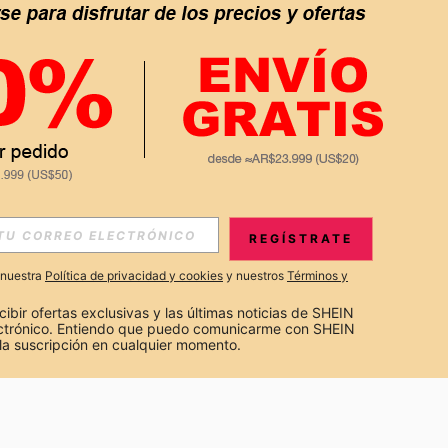
APP
S EXCLUSIVAS, PROMOCIONES Y NOTICIAS DE SHEIN
REGÍSTRATE
Suscribir
a nuestra
Política de privacidad y cookies
y nuestros
Términos y
Suscribirte
cibir ofertas exclusivas y las últimas noticias de SHEIN 
ectrónico. Entiendo que puedo comunicarme con SHEIN 
la suscripción en cualquier momento.
Suscribir