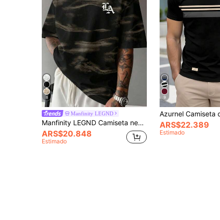
8
9
Manfinity LEGND
Manfinity LEGND Camiseta negra oversize de verano para hombre, estampado de letras góticas LA con patrón de nube de humo, streetwear negro camuflaje vintage de manga corta, estilo hip hop para escapada urbana
ARS$22.389
ARS$20.848
Estimado
Estimado