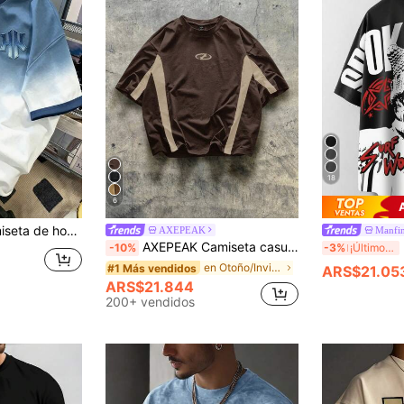
18
6
alle, ideal para la calle, salidas, fiestas & uso diario, vacaciones
AXEPEAK
Manfi
AXEPEAK Camiseta casual de manga corta holgada de punto con parches para hombres
Ma
-10%
-3%
¡Últimos 3 días
en Otoño/Invierno Camisetas de hombre
#1 Más vendidos
ARS$21.05
ARS$21.844
200+ vendidos