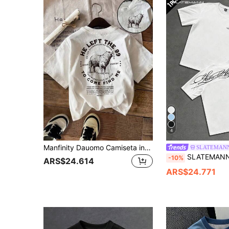
4
Manfinity Dauomo Camiseta inspiradora de fe con versículo bíblico "Dejó a 99 para venir a buscarme" para hombres cristianos
SLATEMAN
SLATEMANN Camiseta de manga corta para hombre, estampado de letra grande en la espalda, diseño de fuente inglesa escrita a mano, moda c
-10%
ARS$24.614
ARS$24.771