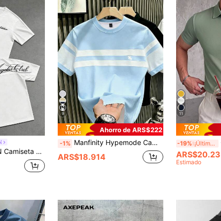
9
11
Ahorro de ARS$222
Manfinity Hypemode Camiseta de verano casual para hombre con bloques de color y rayas, para vacaciones
C
N
-1%
-19%
¡Últimos 3 días
allejera, camiseta casual versátil, estampado de manga raglán, adecuada para el hogar, salidas, regalos para hijo o esposo
ARS$20.23
ARS$18.914
Estimado