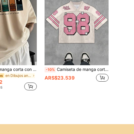
Camiseta de manga corta con estampado minimalista para hombres | Liderando la moda, ropa de calle
Camiseta de manga corta informal de verano para hombres con estampado numérico
-10%
en Dibujos animados Camisetas de hombre
os
ARS$23.539
2
os