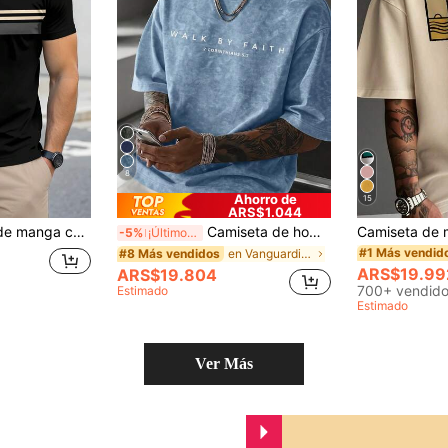
8
Ahorro de
15
ARS$1.044
Azurnel Camiseta de manga corta con estampado de rayas de contraste y parches, de estilo casual y elegante para hombres, de corte slim, esencial para citas y reuniones, adecuada como regalo para el novio
Camiseta de hombre con estampado retro, versátil y estampada, de tela de punto transpirable, adecuada para uso diario
-5%
¡Últimos 3 días
#1 Más vendid
en Vanguardia - Casual de calle Camisetas de hombr
#8 Más vendidos
ARS$19.99
ARS$19.804
700+ vendid
Estimado
Estimado
Ver Más