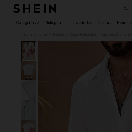
Cami
Use up 
Categorías
Solo para ti
Novedades
Ofertas
Ropa de
Página principal
Hombres
Ropa de hombre
Tops para Hombre
/
/
/
/