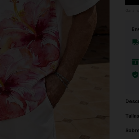
Gana h
Env
Descr
Talla
Sobre