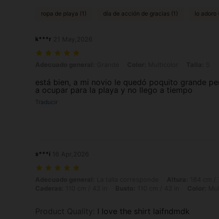
ropa de playa (1)
día de acción de gracias (1)
lo adoro 
k***r
21 May,2026
Adecuado general: Grande, Color: Multicolor, Talla: S
Adecuado general:
Grande
Color:
Multicolor
Talla:
S
está bien, a mi novio le quedó poquito grande per
a ocupar para la playa y no llego a tiempo
Traducir
s***i
16 Apr,2026
Adecuado general: La talla corresponde, Altura: 184 cm / 72 in, Peso: 
Adecuado general:
La talla corresponde
Altura:
184 cm / 
Caderas:
110 cm / 43 in
Busto:
110 cm / 43 in
Color:
Mul
Product Quality
:
I love the shirt laifndmdk