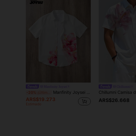
Manfinity Joysei
Chillumni
Manfinity Joysei Camisa casual de manga corta de una sola de botones con estampado floral para hombre, de verano
-20%
¡Últimos 3 días
ARS$19.273
ARS$26.668
Estimado