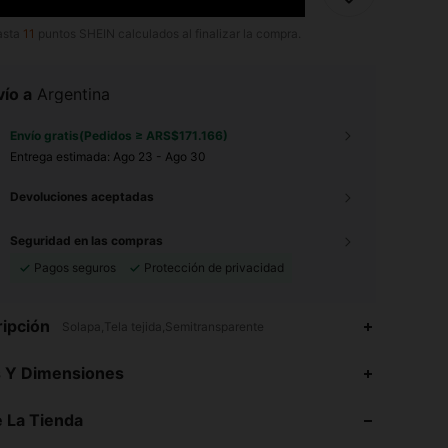
asta
11
puntos SHEIN calculados al finalizar la compra.
ío a
Argentina
Envío gratis(Pedidos ≥ ARS$171.166)
Entrega estimada:
Ago 23 - Ago 30
Devoluciones aceptadas
Seguridad en las compras
Pagos seguros
Protección de privacidad
ipción
Solapa,Tela tejida,Semitransparente
s Y Dimensiones
4,88
1K
1.9K
 La Tienda
4,88
1K
1.9K