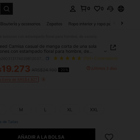
0
0
a. Press Enter to select.
Bisutería y accesorios
Zapatos
Ropa interior y ropa para dormir
Ho
e botones con estampado floral para hombre, de verano
eed Camisa casual de manga corta de una sola
ones con estampado floral para hombre, de
o
SKU: sm260313174029812037637
(500+ Comentarios)
19.273
¡Últimos 3 días
$
ARS$24.100
-20%
ICE AND AVAILABILITY
s Extra de ARS$4.827
M
L
XL
XXL
a de Tallas
AÑADIR A LA BOLSA