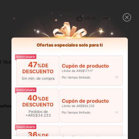
Útil (0)
Ofertas especiales solo para ti
Nuevo usuario
it like that You gotta' believe me when I tell
47
%DE
Cupón de producto
DESCUENTO
Límite de ARS$17.117
Por tiempo limitado
Sin mín. de compra
Útil (0)
Nuevo usuario
40
%DE
Cupón de producto
DESCUENTO
señas
Límite de ARS$34.233
Pedidos de
Por tiempo limitado
+ARS$34.233
Nuevo usuario
36
%DE
Cupón de producto