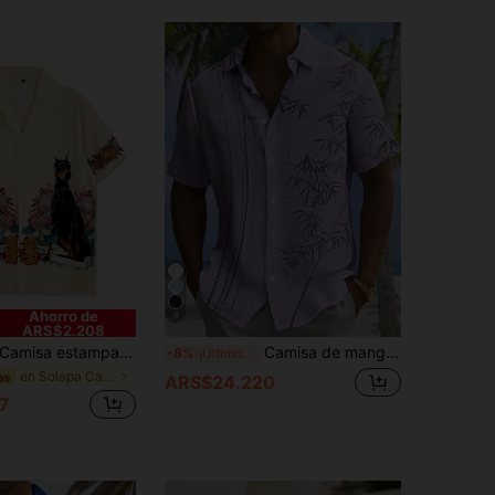
Ahorro de
8
ARS$2.208
amisa estampada, camisa casual, camisa de playa, camisa de manga corta para hombre, salida casual, estilo vacacional, camisa hawaiana, estampado de perro
Camisa de manga corta holgada para hombre con estampado vintage de hojas de bambú
-8%
¡Últimos 3 días
en Solapa Camisas de hombre
os
ARS$24.220
7