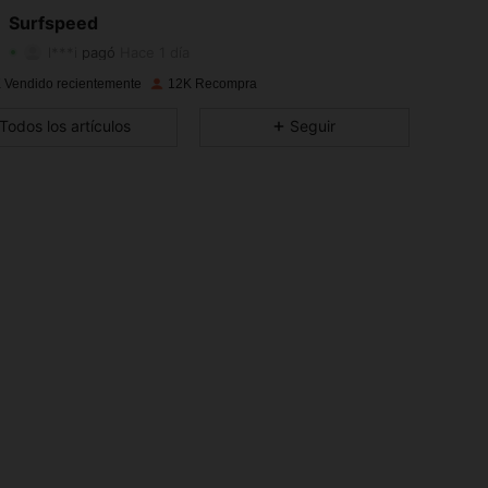
Surfspeed
4,88
1K
1.9K
l***i
pagó
Hace 1 día
4,88
1K
1.9K
 Vendido recientemente
12K Recompra
Todos los artículos
Seguir
4,88
1K
1.9K
4,88
1K
1.9K
4,88
1K
1.9K
4,88
1K
1.9K
4,88
1K
1.9K
4,88
1K
1.9K