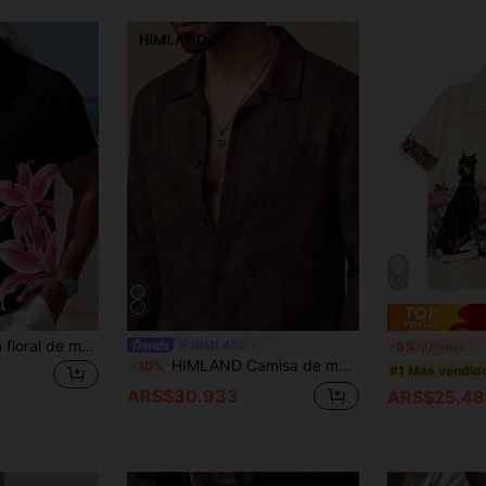
VIVINTIMO Camisa floral de moda para fresco con lirios rosas en contraste, libera las hormonas masculinas, inicia el modo de vacaciones de verano llamativo, adecuado para vacaciones en la isla, vacaciones en Hawái, reunión de amigos, regalo atento para el novio,
C
HIMLAND
-8%
¡Últimos 3 días
HIMLAND Camisa de manga larga para hombre con estampado de anacardos, de un solo pecho, casual y versátil para uso diario
-10%
#1 Más vendid
ARS$30.933
ARS$25.48