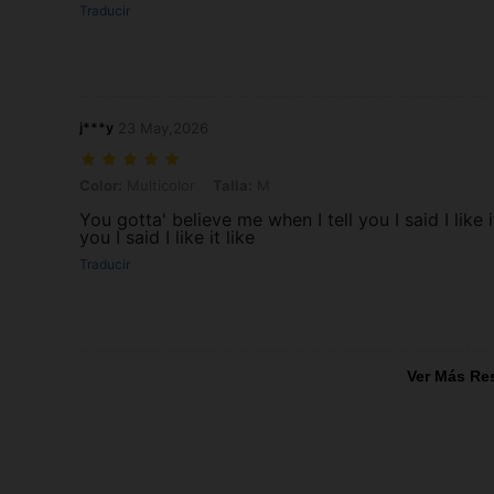
Traducir
j***y
23 May,2026
Color: Multicolor, Talla: M
Color:
Multicolor
Talla:
M
You gotta' believe me when I tell you I said I like 
you I said I like it like
Traducir
Ver Más Re