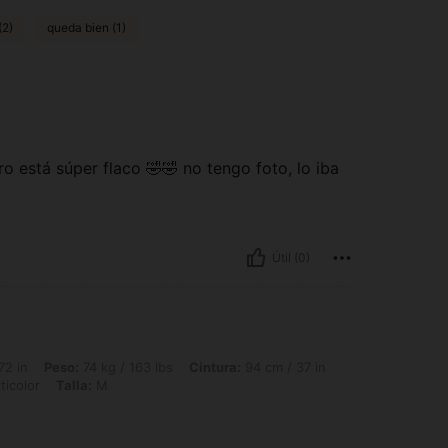
(2)
queda bien (1)
o está súper flaco 🤣🤣 no tengo foto, lo iba
Útil (0)
74 kg / 163 lbs, Cintura: 94 cm / 37 in, Caderas: 110 cm / 43 in, Busto: 110 cm / 4
72 in
Peso:
74 kg / 163 lbs
Cintura:
94 cm / 37 in
ticolor
Talla:
M