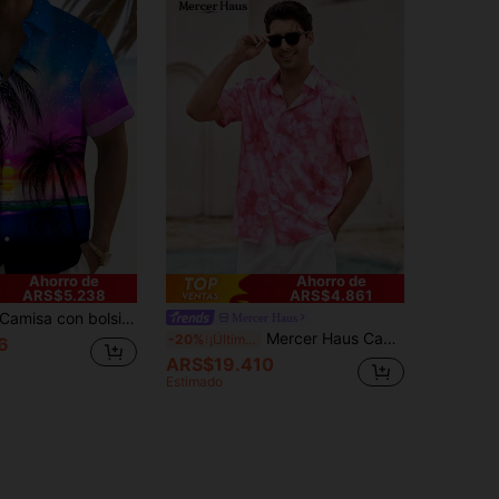
Ahorro de
Ahorro de
ARS$5.238
ARS$4.861
amisa con bolsillo con estampado de palmeras hawaianas y paisaje de puesta de sol para hombre
Mercer Haus
Mercer Haus Camisa casual de manga corta para hombres, estampado floral hawaiano de verano
-20%
¡Últimos 3 días
6
ARS$19.410
Estimado