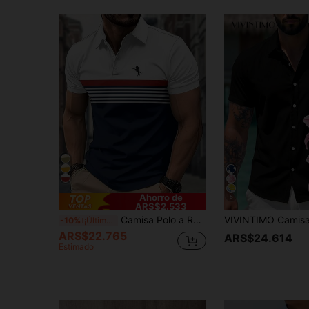
Ahorro de
5
ARS$2.533
Camisa Polo a Rayas 100% Poliéster - Estilo Casual para Hombres, Ajuste Regular, Camisa con Cuello de Botones - Estilo Informal para Hombres, Ajuste Regular, Perfecta para Viajes al Aire Libre, Uso Diario, Deportes al Aire Libre, Adecuada como Regalo para Amigos, Tela de Poliéster 100% de Alta Calidad, Ligera y Transpirable
-10%
¡Últimos 3 días
ARS$22.765
ARS$24.614
Estimado