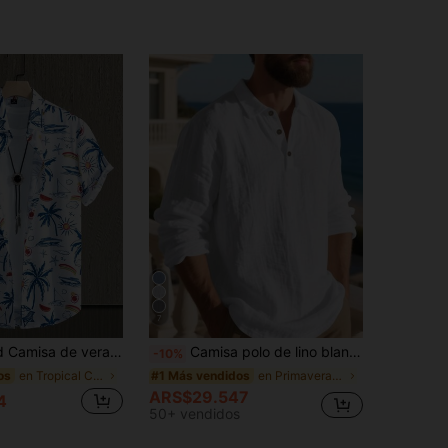
7
 botones, de manga corta, cuello estampado con gráficos florales, para hombres
Camisa polo de lino blanco de manga larga, ligera y holgada, con protección solar, estilo europeo y americano para hombres en verano, con media botonadura delantera, transpirable, adecuada para la playa y actividades al aire libre (la tela es fina y transparente; el diseño de la manga es talla grande largo, por favor seleccione una talla talla grande pequeña basada en el tipo de Body real)
-10%
en Tropical Camisas de hombre
en Primavera/Verano/Otoño Polos para hombre
os
#1 Más vendidos
ARS$29.547
4
50+ vendidos