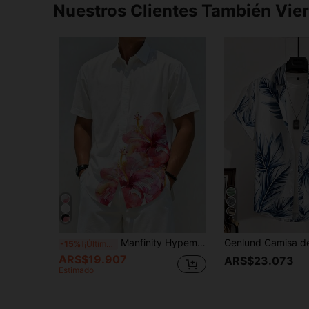
Nuestros Clientes También Vie
15
Manfinity Hypemode Camisa casual de manga corta de una sola de botones con estampado floral para hombre, de verano
-15%
¡Últimos 3 días
ARS$19.907
ARS$23.073
Estimado