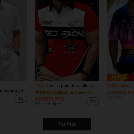
Camisa polo de cuello con botones popular entre europeos y estadounidenses, con estampado digital de manga corta, adecuada para uso al aire libre
C
-2%
-20%
¡Últimos 3 días
Chillumni Camisa de manga corta con estampado floral de lirio blanco y rosa para hombre | Camisa de botones con gráfico de flores de acuarela vintage de verano | Blusa de cuello con solapa casual y elegante de estilo Y2K | Parte superior para vacaciones de primavera a verano, uso en playa y resort romántico', 'translate_es':'Camisa casual de verano para hombre con botones y estampado floral, camisa con gráfico de lirio, camisa blanca con estampado floral para hombre, camisa de verano para hombre
ARS$20.91
en Cuello Polos para hombre
#10 Más vendidos
Estimado
ARS$21.892
50+ vendidos
Ver Más