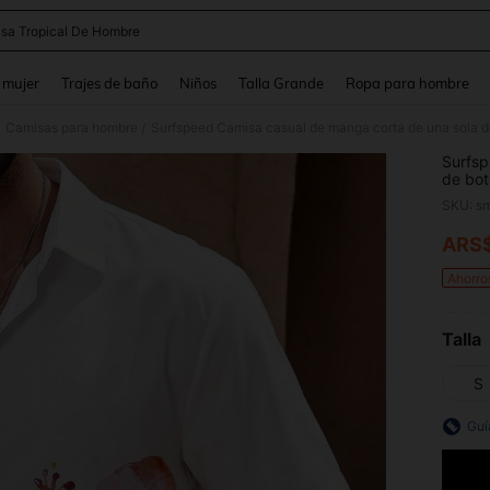
sa Tropical De Hombre
and down arrow keys to navigate search Búsqueda reciente and Busca y Encuentr
 mujer
Trajes de baño
Niños
Talla Grande
Ropa para hombre
Camisas para hombre
Surfspeed Camisa casual de manga corta de una sola d
/
Surfsp
de bot
veran
ARS
PR
Ahorro
Talla
S
Guí