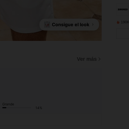
190K
Consigue el look
Ver más
Grande
14%