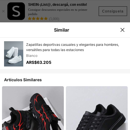
SHEIN-¡List@, descargá, con estilo!
×
Consigue descuentos especiales en tu primer
Consíguela
pedido
(5,000)
Similar
Zapatillas deportivas casuales y elegantes para hombres,
versátiles para todas las estaciones
Blanco
ARS$63.205
Artículos Similares