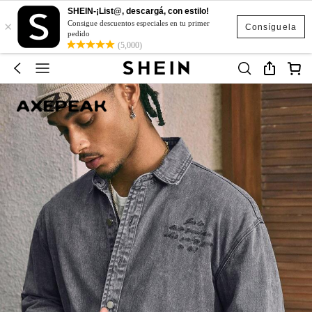
SHEIN-¡List@, descargá, con estilo!
×
Consigue descuentos especiales en tu primer
Consíguela
pedido
(5,000)