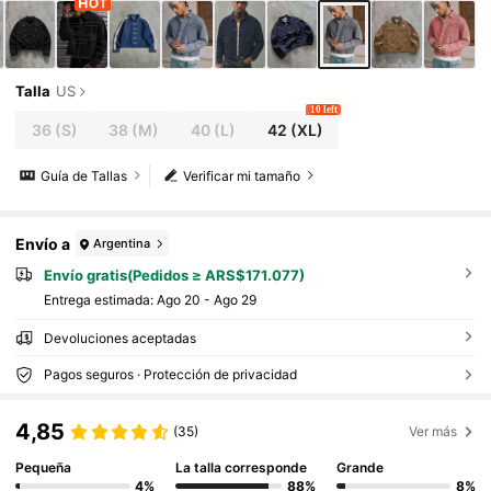
Talla
US
10 left
36
(S)
38
(M)
40
(L)
42
(XL)
Guía de Tallas
Verificar mi tamaño
Envío a
Argentina
Envío gratis(Pedidos ≥ ARS$171.077)
Entrega estimada:
Ago 20 - Ago 29
Devoluciones aceptadas
Pagos seguros · Protección de privacidad
4,85
(35)
Ver más
Pequeña
La talla corresponde
Grande
4%
88%
8%