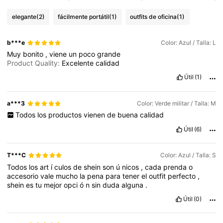
elegante
(2)
fácilmente portátil
(1)
outfits de oficina
(1)
b***e
Color: Azul / Talla: L
Muy
bonito
,
viene
un
poco
grande
Product Quality:
Excelente
calidad
Útil
(1)
a***3
Color: Verde militar / Talla: M
Todos
los
productos
vienen
de
buena
calidad
Útil
(6)
T***C
Color: Azul / Talla: S
Todos
los
art
í
culos
de
shein
son
ú
nicos
,
cada
prenda
o
accesorio
vale
mucho
la
pena
para
tener
el
outfit
perfecto
,
shein
es
tu
mejor
opci
ó
n
sin
duda
alguna
.
Útil
(0)