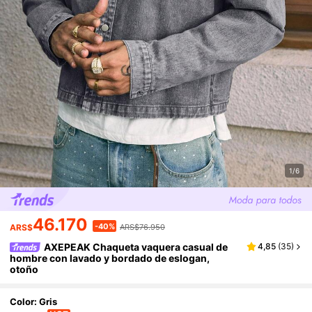
1/6
46.170
-40%
ARS$
ARS$76.950
AXEPEAK Chaqueta vaquera casual de
4,85
(
35
)
hombre con lavado y bordado de eslogan,
otoño
Color: Gris