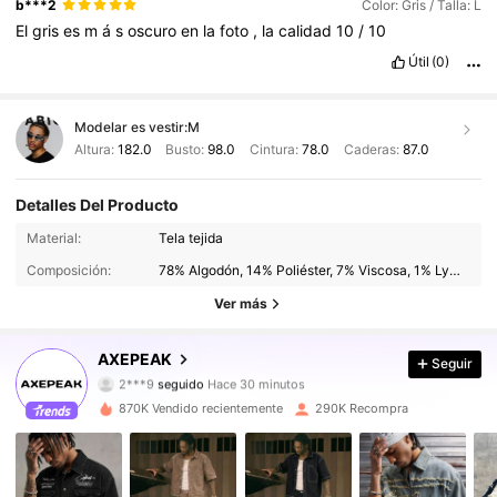
b***2
Color: Gris / Talla: L
El
gris
es
m
á
s
oscuro
en
la
foto
,
la
calidad
10
/
10
Útil
(0)
Modelar es vestir:
M
Altura:
182.0
Busto:
98.0
Cintura:
78.0
Caderas:
87.0
Detalles Del Producto
380K Seguidores
4,83
Material:
Tela tejida
Composición:
78% Algodón, 14% Poliéster, 7% Viscosa, 1% Lyocell
380K Seguidores
4,83
Ver más
380K Seguidores
4,83
AXEPEAK
Seguir
380K Seguidores
4,83
870K Vendido recientemente
290K Recompra
380K Seguidores
4,83
380K Seguidores
4,83