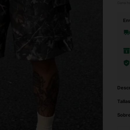
Gana h
Env
Descr
Talla
Sobre