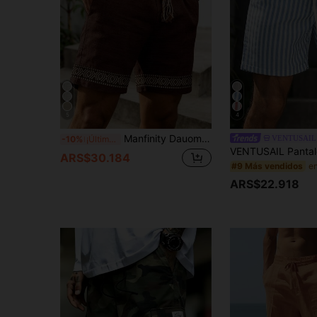
5
4
Manfinity Dauomo Pantalones cortos casuales de bolsillo bohemios para hombres, adecuados para vacaciones y playa
VENTUSAIL
-10%
¡Últimos 2 días
ARS$30.184
#9 Más vendidos
ARS$22.918