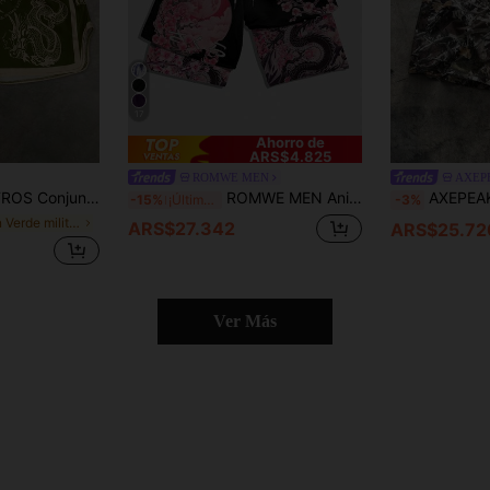
17
Ahorro de
ARS$4.825
ROMWE MEN
AXEP
úper pantalones cortos, tela brillante con patrón de "dragón y tigre negro y blanco", pantalones cortos de boxeo tailandés, pantalones cortos deportivos y casuales para baloncesto, con aberturas laterales, en , uso casual deportivo diario y de vacaciones, la primera opción para regalos para novios y esposos, uso en pareja
ROMWE MEN Anime Pantalones cortos casuales de hombre con estampado de ramas, cintura con cordón y doble capa
AXEPEAK Pantalones cortos holgados de tejid
-15%
¡Últimos 2 días
-3%
en Verde militar Pantalones cortos para hombre
ARS$27.342
ARS$25.72
Ver Más