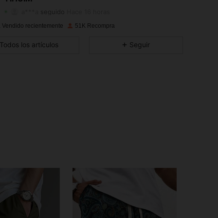
a***a
seguido
Hace 16 horas
4,87
206
10K
 Vendido recientemente
51K Recompra
4,87
206
10K
Todos los artículos
Seguir
4,87
206
10K
4,87
206
10K
4,87
206
10K
4,87
206
10K
4,87
206
10K