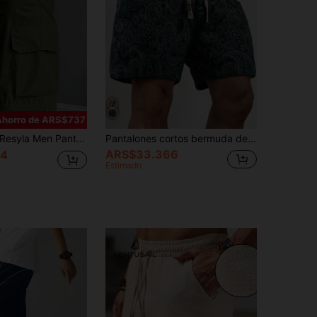
Ahorro de ARS$737
esyla Men Pantalones cortos casuales para hombres con bolsillos cargo y cordón en la cintura
Pantalones cortos bermuda de hombre con cordón, estilo retro americano con estampado floral de anacardo, ajuste holgado, cintura elástica, pantalones casuales de media longitud para vacaciones en la playa, verano
ARS$33.366
94
Estimado