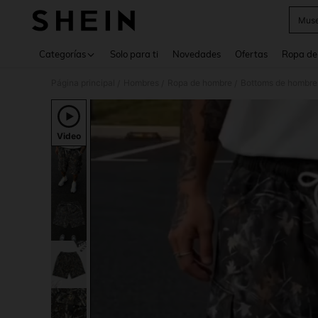
Muse
Use up 
Categorías
Solo para ti
Novedades
Ofertas
Ropa de
Página principal
Hombres
Ropa de hombre
Bottoms de hombre
/
/
/
Video