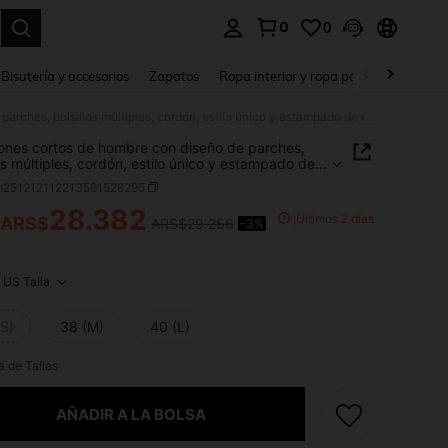
0
0
a. Press Enter to select.
Bisutería y accesorios
Zapatos
Ropa interior y ropa para dormir
Ho
Pantalones cortos de hombre con diseño de parches, bolsillos múltiples, cordón, estilo único y estampado de ramas de árbol muerto en contraste de color
ones cortos de hombre con diseño de parches,
los múltiples, cordón, estilo único y estampado de
de árbol muerto en contraste de color
m251212112213561528295
28.382
¡Últimos 2 días
ARS$
ARS$29.256
-3%
ICE AND AVAILABILITY
US Talla
(S)
38 (M)
40 (L)
a de Tallas
AÑADIR A LA BOLSA