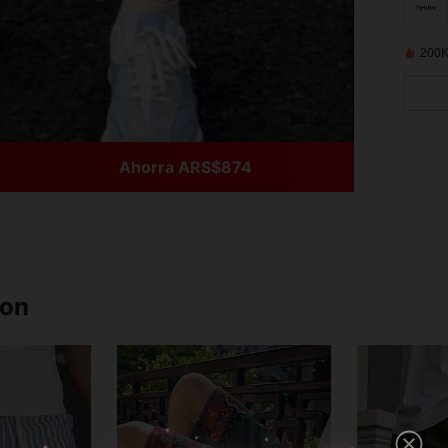
200K
Ahorra ARS$874
ron