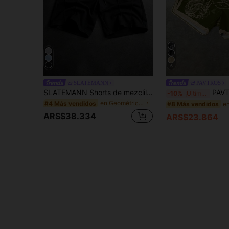
6
SLATEMANN
PAVTROS
SLATEMANN Shorts de mezclilla para hombre con doble cintura, cordón ajustable, bolsillos y bordados
PAVTROS Conjunto de pantalones cortos para hombres Manfinity Streetrush, cintura elástica, alta tolerancia, tiro alto y versión corta, s
-10%
¡Últimos 2 días
en Geométrico Pantalones cortos para hombre
#4 Más vendidos
#8 Más vendidos
ARS$38.334
ARS$23.864