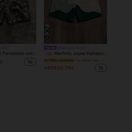
8
EAK
Manfinity Joysei
o suelto con estampado digital para hombre, adecuados para el verano, estilo streetwear
Manfinity Joysei Pantalones cortos deportivos de ajuste holgado con estampado de bloques de color para hombres, adecuados para el uso en verano
-3%
en Verde Pantalones cortos para hombre
#2 Más vendidos
0
ARS$30.704