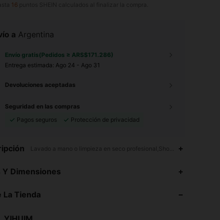
asta
16
puntos SHEIN calculados al finalizar la compra.
ío a
Argentina
Envío gratis(Pedidos ≥ ARS$171.286)
Entrega estimada:
Ago 24 - Ago 31
Devoluciones aceptadas
Seguridad en las compras
Pagos seguros
Protección de privacidad
ipción
Lavado a mano o limpieza en seco profesional,Shorts Cargo,Estampad
s Y Dimensiones
4,87
206
10K
 La Tienda
4,87
206
10K
4,87
206
10K
YIHUIM