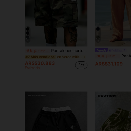
4
8
Pantalones cortos de carga de camuflaje nuevos de verano para hombre, pantalones cortos holgados casuales versátiles de largo hasta la rodilla, para él
WEIhan
-5%
¡Últimos 2 días
Pantalones largos casuales de lino para hombre, estilo hip-h
-10%
¡Últimos 2 días
en Verde militar Pantalones cortos para hombre
#7 Más vendidos
ARS$30.883
ARS$31.109
Estimado