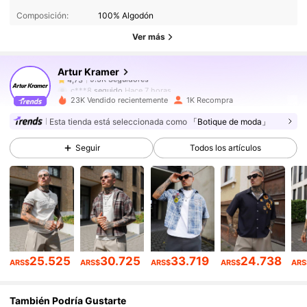
9.3K Seguidores
4,73
Composición:
100% Algodón
9.3K Seguidores
4,73
Ver más
9.3K Seguidores
4,73
Artur Kramer
9.3K Seguidores
4,73
c***8
seguido
Hace 7 horas
9.3K Seguidores
4,73
23K Vendido recientemente
1K Recompra
9.3K Seguidores
4,73
Esta tienda está seleccionada como
「Botique de moda」
9.3K Seguidores
4,73
Seguir
Todos los artículos
9.3K Seguidores
4,73
9.3K Seguidores
4,73
9.3K Seguidores
4,73
25.525
30.725
33.719
24.738
ARS$
ARS$
ARS$
ARS$
ARS
También Podría Gustarte