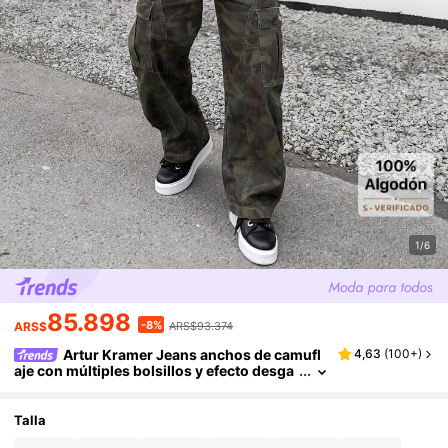
1/6
85.898
-8%
ARS$
ARS$93.374
Artur Kramer Jeans anchos de camufl
4,63
(
100+
)
aje con múltiples bolsillos y efecto desga
stado, de corte holgado y casual para ho
mbre
Talla