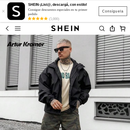
SHEIN-¡List@, descargá, con estilo!
×
Consigue descuentos especiales en tu primer
Consíguela
pedido
(5,000)