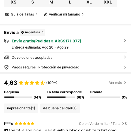
XS
S
M
L
XL
XXL
Guía de Tallas
Verificar mi tamaño
Envío a
Argentina
Envío gratis(Pedidos ≥ ARS$171.077)
Entrega estimada:
Ago 20 - Ago 29
Devoluciones aceptadas
Pagos seguros · Protección de privacidad
4,63
(100+)
Ver más
Pequeña
La talla corresponde
Grande
34%
66%
0%
impresionante
(1)
de buena calidad
(1)
l***e
Color: Verde militar / Talla: XS
the
fit
is
soo
nice
,
pair
it
with
a
black
or
white
tshirt
omg