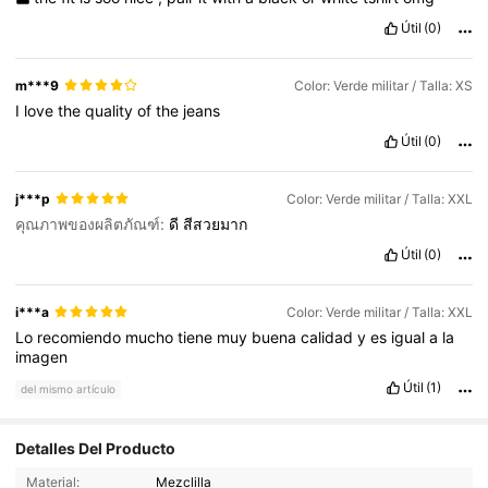
Útil
(0)
m***9
Color: Verde militar / Talla: XS
I
love
the
quality
of
the
jeans
Útil
(0)
j***p
Color: Verde militar / Talla: XXL
คุณภาพของผลิตภัณฑ์:
ดี
สีสวยมาก
Útil
(0)
i***a
Color: Verde militar / Talla: XXL
Lo
recomiendo
mucho
tiene
muy
buena
calidad
y
es
igual
a
la
imagen
Útil
(1)
del mismo artículo
Detalles Del Producto
9.3K Seguidores
4,73
Material:
Mezclilla