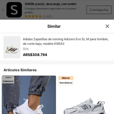
SHEIN-¡List@, descargá, con estilo!
×
Consigue descuentos especiales en tu primer
Consíguela
pedido
(5,000)
Similar
Adidas Zapatillas de running Adizero Evo SL M para hombre,
de corte bajo, modelo KI9542
Gris
ARS$308.794
Artículos Similares