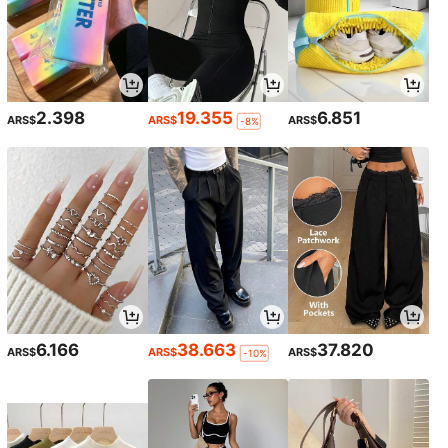
2.398
19.355
6.851
ARS$
ARS$
ARS$
-8%
6.166
38.663
37.820
ARS$
ARS$
ARS$
-10%