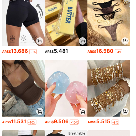
13.686
5.481
16.580
ARS$
ARS$
ARS$
-8%
-4%
11.531
9.506
5.515
ARS$
ARS$
ARS$
-10%
-10%
-8%