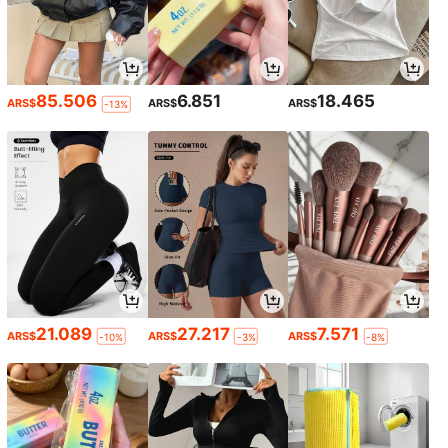
85.506
6.851
18.465
ARS$
ARS$
ARS$
-13%
21.089
27.217
7.571
ARS$
ARS$
ARS$
-10%
-3%
-8%