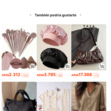
También podría gustarte
2.312
3.785
17.368
ARS$
ARS$
ARS$
-10%
-8%
-7%