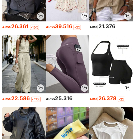
26.361
39.516
21.376
ARS$
ARS$
ARS$
-10%
-3%
22.586
25.316
26.378
ARS$
ARS$
ARS$
-47%
-3%