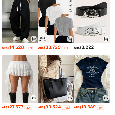
14.628
33.729
8.222
ARS$
ARS$
ARS$
-50%
-10%
27.577
30.524
13.689
ARS$
ARS$
ARS$
-20%
-10%
-10%