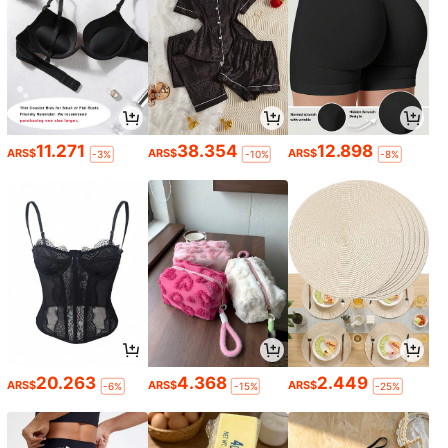
11.271
38.354
12.898
ARS$
ARS$
ARS$
-3%
-10%
-8%
20.263
4.368
2.449
ARS$
ARS$
ARS$
-6%
-15%
-25%