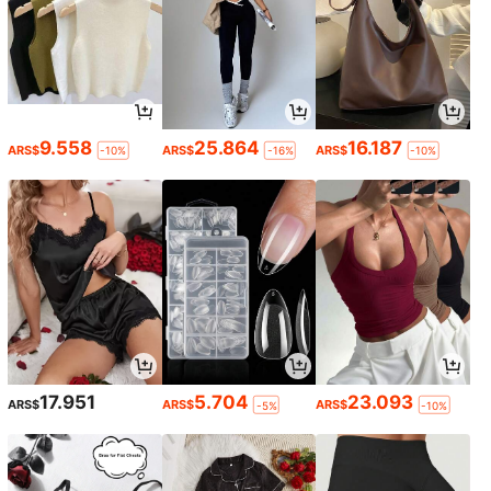
9.558
25.864
16.187
ARS$
ARS$
ARS$
-10%
-16%
-10%
17.951
5.704
23.093
ARS$
ARS$
ARS$
-5%
-10%