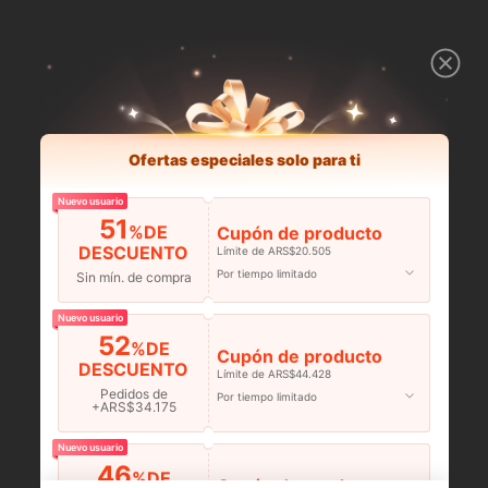
Ofertas especiales solo para ti
Nuevo usuario
51
%DE
Cupón de producto
DESCUENTO
Límite de ARS$20.505
Por tiempo limitado
Sin mín. de compra
Nuevo usuario
52
%DE
Cupón de producto
DESCUENTO
Límite de ARS$44.428
Pedidos de
Por tiempo limitado
+ARS$34.175
Nuevo usuario
46
%DE
Cupón de producto