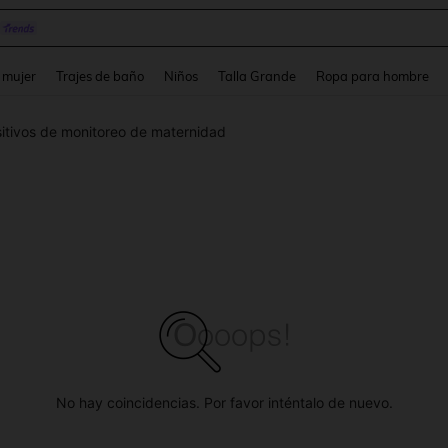
pera
and down arrow keys to navigate search Búsqueda reciente and Busca y Encuentr
 mujer
Trajes de baño
Niños
Talla Grande
Ropa para hombre
itivos de monitoreo de maternidad
No hay coincidencias. Por favor inténtalo de nuevo.