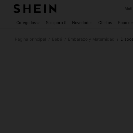
Cam
Use up 
Categorías
Solo para ti
Novedades
Ofertas
Ropa de
Página principal
Bebé
Embarazo y Maternidad
Dispos
/
/
/