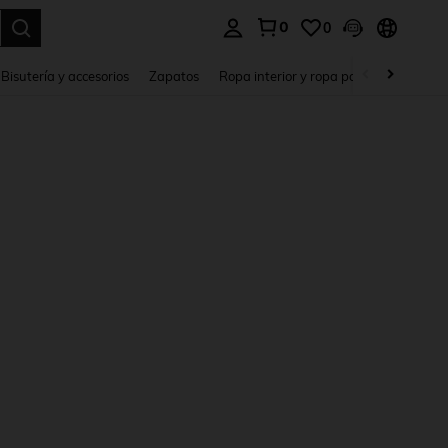
0
0
a. Press Enter to select.
Bisutería y accesorios
Zapatos
Ropa interior y ropa para dormir
Ho