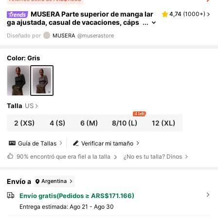
MUSERA Parte superior de manga lar
4,74
(
1000+
)
ga ajustada, casual de vacaciones, cáps
ula de armario de uso diario, aeropuerto,
Diseñado por
MUSERA
@muserastore
vacaciones, otoño, vuelta al colegio, otoño, e
legante, primavera, verano
Color: Gris
Talla
US
4 left
2
(XS)
4
(S)
6
(M)
8/10
(L)
12
(XL)
Guía de Tallas
Verificar mi tamaño
90%
encontró que era fiel a la talla
¿No es tu talla? Dinos
Envío a
Argentina
Envío gratis(Pedidos ≥ ARS$171.166)
Entrega estimada:
Ago 21 - Ago 30