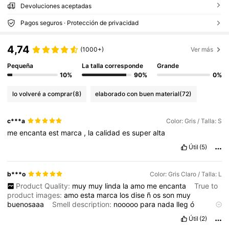
Devoluciones aceptadas
Pagos seguros · Protección de privacidad
4,74
(1000+)
Ver más
Pequeña
La talla corresponde
Grande
10%
90%
0%
lo volveré a comprar
(8)
elaborado con buen material
(72)
c***a
Color: Gris / Talla: S
me
encanta
est
marca
,
la
calidad
es
super
alta
Útil
(5)
b***o
Color: Gris Claro / Talla: L
Product Quality:
muy
muy
linda
la
amo
me
encanta
True to
product images:
amo
esta
marca
los
dise
ñ
os
son
muy
buenosaaa
Smell description:
nooooo
para
nada
lleg
ó
excelente
!!!!!!
Útil
(2)