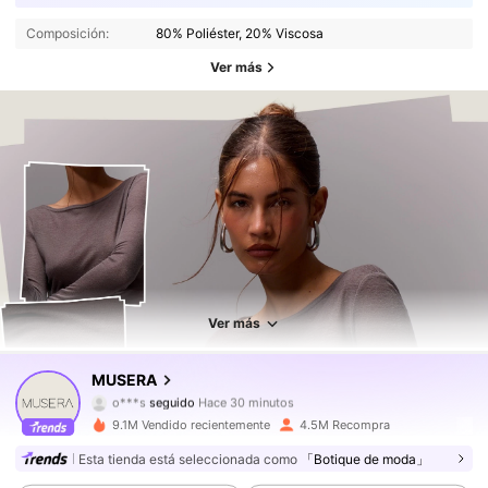
Composición:
80% Poliéster, 20% Viscosa
Ver más
4.3M Seguidores
4,85
4.3M Seguidores
4,85
Ver más
4.3M Seguidores
4,85
MUSERA
o***s
seguido
Hace 30 minutos
4.3M Seguidores
4,85
9.1M Vendido recientemente
4.5M Recompra
Esta tienda está seleccionada como
「Botique de moda」
4.3M Seguidores
4,85