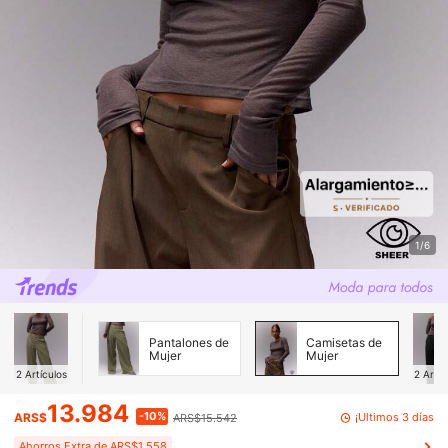
1/6
Pantalones de
Camisetas de
Mujer
Mujer
2
Artículos
2
Artíc
13.984
-10%
¡Últimos 3 días
ARS$
ARS$15.542
Ahorros Extra de ARS$1.558