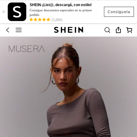
SHEIN-¡List@, descargá, con estilo!
×
Consigue descuentos especiales en tu primer
Consíguela
pedido
(5,000)