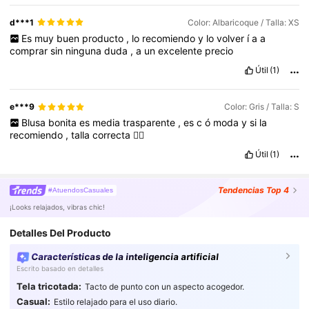
d***1
Color: Albaricoque / Talla: XS
Es
muy
buen
producto
,
lo
recomiendo
y
lo
volver
í
a
a
comprar
sin
ninguna
duda
,
a
un
excelente
precio
Útil
(1)
e***9
Color: Gris / Talla: S
Blusa
bonita
es
media
trasparente
,
es
c
ó
moda
y
si
la
recomiendo
,
talla
correcta
👌🏻
Útil
(1)
Tendencias
Top 4
#AtuendosCasuales
¡Looks relajados, vibras chic!
Detalles Del Producto
Características de la inteligencia artificial
Escrito basado en detalles
Tela tricotada:
Tacto de punto con un aspecto acogedor.
Casual:
Estilo relajado para el uso diario.