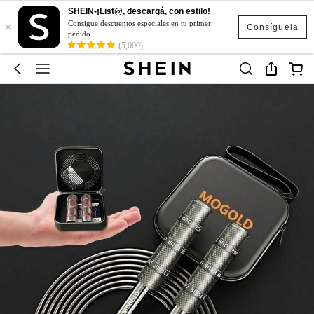
SHEIN-¡List@, descargá, con estilo!
×
Consigue descuentos especiales en tu primer
Consíguela
pedido
(5,000)