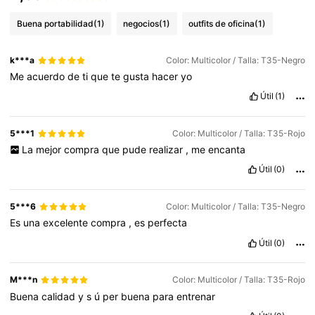
Buena portabilidad
(1)
negocios
(1)
outfits de oficina
(1)
k***a
Color: Multicolor / Talla: T35-Negro
Me
acuerdo
de
ti
que
te
gusta
hacer
yo
Útil
(1)
5***1
Color: Multicolor / Talla: T35-Rojo
La
mejor
compra
que
pude
realizar
,
me
encanta
Útil
(0)
5***6
Color: Multicolor / Talla: T35-Negro
Es
una
excelente
compra
,
es
perfecta
Útil
(0)
M***n
Color: Multicolor / Talla: T35-Rojo
Buena
calidad
y
s
ú
per
buena
para
entrenar