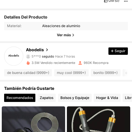
Útil
(0)
Detalles Del Producto
37K Seguidores
4,87
Material:
Aleaciones de aluminio
37K Seguidores
4,87
Ver más
37K Seguidores
4,87
Abodelis
Seguir
5***0
seguido
Hace 7 horas
37K Seguidores
4,87
3.5M Vendido recientemente
960K Recompra
de buena calidad (9999+)
muy cool (9999+)
bonito (9999+)
com
37K Seguidores
4,87
37K Seguidores
4,87
También Podría Gustarte
Recomendados
Zapatos
Bolsos y Equipaje
Hogar & Vida
Libr
37K Seguidores
4,87
37K Seguidores
4,87
37K Seguidores
4,87