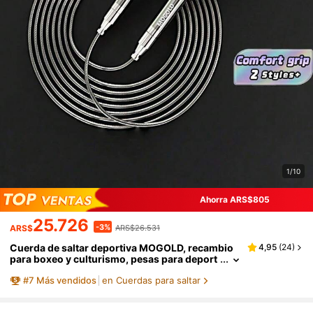
1/10
Ahorra ARS$805
25.726
-3%
ARS$
ARS$26.531
Cuerda de saltar deportiva MOGOLD, recambio
4,95
(
24
)
para boxeo y culturismo, pesas para deport
e y gimnasio, cuerda de saltar profesional aj
#
7
Más vendidos
en Cuerdas para saltar
ustable y creativa para culturismo y fitness