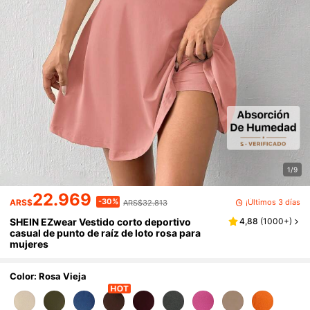
1/9
22.969
-30%
¡Últimos 3 días
ARS$
ARS$32.813
SHEIN EZwear Vestido corto deportivo
4,88
(
1000+
)
casual de punto de raíz de loto rosa para
mujeres
Color: Rosa Vieja