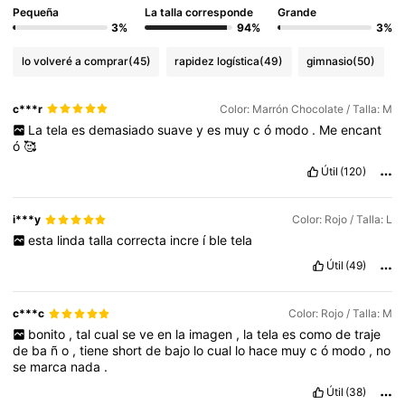
Pequeña
La talla corresponde
Grande
3%
94%
3%
lo volveré a comprar
(45)
rapidez logística
(49)
gimnasio
(50)
c***r
Color: Marrón Chocolate / Talla: M
La
tela
es
demasiado
suave
y
es
muy
c
ó
modo
.
Me
encant
ó
🥰
Útil
(120)
i***y
Color: Rojo / Talla: L
esta
linda
talla
correcta
incre
í
ble
tela
Útil
(49)
c***c
Color: Rojo / Talla: M
bonito
,
tal
cual
se
ve
en
la
imagen
,
la
tela
es
como
de
traje
de
ba
ñ
o
,
tiene
short
de
bajo
lo
cual
lo
hace
muy
c
ó
modo
,
no
se
marca
nada
.
Útil
(38)