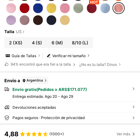
Talla
US
2
(XS)
4
(S)
6
(M)
8/10
(L)
Guía de Tallas
Verificar mi tamaño
94%
encontró que era fiel a la talla
¿No es tu talla? Dinos
Envío a
Argentina
Envío gratis(Pedidos ≥ ARS$171.077)
Entrega estimada:
Ago 20 - Ago 29
Devoluciones aceptadas
Pagos seguros · Protección de privacidad
4,88
(1000+)
Ver más