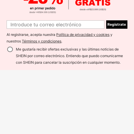
Regístrate
Al registrarse, acepta nuestra
Política de privacidad y cookies
y
nuestros
Términos y condiciones
.
Me gustaría recibir ofertas exclusivas y las últimas noticias de
SHEIN por correo electrónico. Entiendo que puedo comunicarme
¡30% DE DESCUENTO!
AÑADIR A LA BOLSA
con SHEIN para cancelar la suscripción en cualquier momento.
5
#Energía de ídolo
4
Sweetina Vestido de manga larga p
ara salir de mujer de primavera-oto
30.024
SHEIN EZwear Vestido rosa de tiran
ARS$
-4%
Estimado
ño, de unicolor, cuello cuadrado, ma
tes finos de largo medio ajustado pa
23.691
nga de campana, mini Y2K
ARS$
-40%
ra mujer, uso casual minimalista de
moda para uso diario