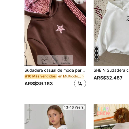
12
Sudadera casual de moda para adolescentes con bordado floral rosa lindo
en Multicolor Sudaderas para chicas adolescentes
#10 Más vendidos
ARS$32.487
ARS$39.163
13-16 Years