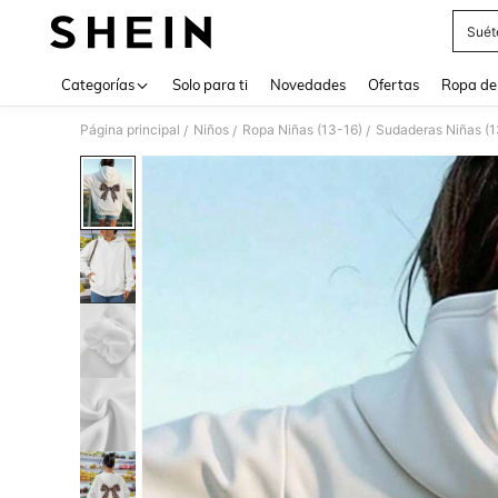
Suét
Use up 
Categorías
Solo para ti
Novedades
Ofertas
Ropa de
Página principal
Niños
Ropa Niñas (13-16)
Sudaderas Niñas (1
/
/
/