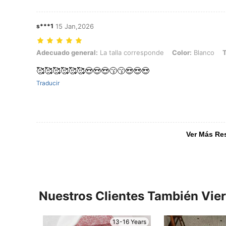
s***1
15 Jan,2026
Adecuado general: La talla corresponde, Color: Blanco, Talla: 16Y
Adecuado general:
La talla corresponde
Color:
Blanco
T
🥰🥰🥰🥰🥰🥰😍😍😍😙😙😍😍😍
Traducir
Ver Más Re
Nuestros Clientes También Vie
13-16 Years