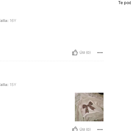
Te pod
alla:
16Y
Útil (0)
alla:
15Y
Útil (0)