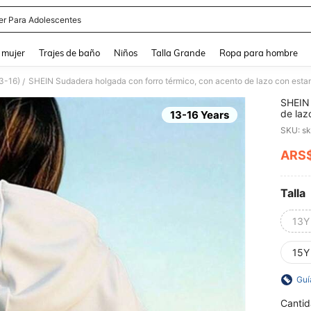
er Para Adolescentes
and down arrow keys to navigate search Búsqueda reciente and Busca y Encuentr
 mujer
Trajes de baño
Niños
Talla Grande
Ropa para hombre
3-16)
/
SHEIN 
de laz
13-16 Years
la esp
SKU: s
ARS
PR
Talla
13Y
15Y
Guí
Cantid