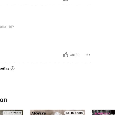
alla:
16Y
Útil (0)
señas
ron
13-16 Years
13-16 Years