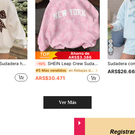
Ahorro de
8
ARS$3.386
SHEIN Leap Crew Sudadera holgada de manga larga con decoración de lazo de estampado de leopardo, estilo minimalista casual para adolescentes, para otoño/invierno
SHEIN Leap Crew Sudadera Vintage Rosa con Estampado de Lazo New York,USA para Adolescente, Estilo Ballerina Y2k, Vuelta al Cole, Casual de Otoño, Manga Larga Holgada Gruesa, Top de Invierno para Vacaciones
-10%
en Rebajas de verano Sudaderas para chicas adolesc
#5 Más vendidos
ARS$26.6
ARS$30.471
Ver Más