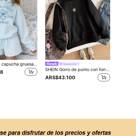
11
Sudadera con capucha gruesa y suave, azul menta, estilo bohemio oceánico de playa, con bordado de letra y patrón de bordado vintage casual para chicas adolescentes, adecuada para otoño/invierno, uso diario, relajado
Jeaniorite
SHEIN Gorro de punto con forro térmico con estampado de leopardo para adolescentes, adecuado para la escuela y el uso diario
68
ARS$43.100