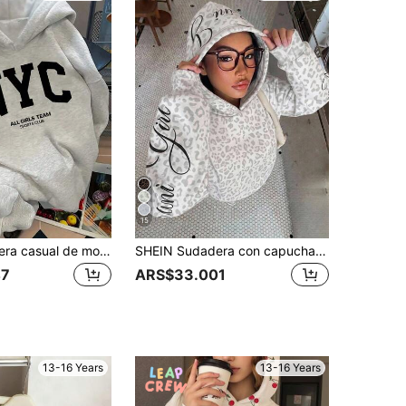
15
SHEIN Sudadera casual de moda creativa y refrescante con eslogan gráfico minimalista negro "New York", adecuada para niñas, gris, estilo chic de ropa de calle de otoño para uso diario
SHEIN Sudadera con capucha para adolescente, nueva para otoño/invierno, casual minimalista, de punto, color claro con estampado de leopardo, manga larga, holgada, temporada de vuelta al colegio, Y2K
47
ARS$33.001
13-16 Years
13-16 Years