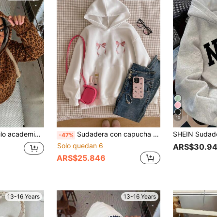
10
so diario, reuniones, otoño/invierno/verano, Navidad, Año Nuevo, Acción de Gracias, fiestas, bodas, playa, ceremonia de graduación, moda
Sudadera con capucha casual y versátil para adolescentes, con 2 decoraciones de moños bordados en rosa en el pecho, bolsillo delantero, adecuada para caminar, deportes, viajes, se puede combinar con chaqueta, pantalones, pantalones de chándal, falda
-47%
Solo quedan 6
ARS$30.9
ARS$25.846
13-16 Years
13-16 Years