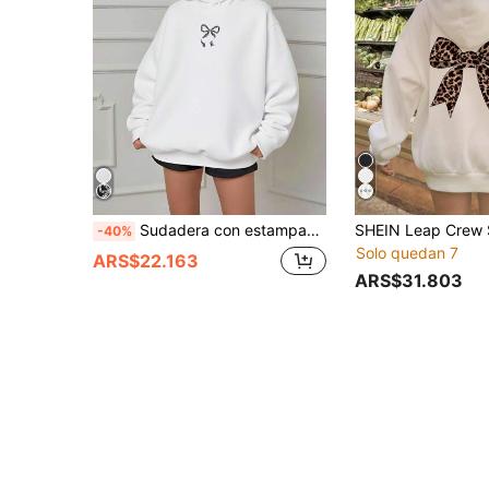
Sudadera con estampado de leopardo y lazo para adolescentes, base blanca, otoño
-40%
Solo quedan 7
ARS$22.163
ARS$31.803