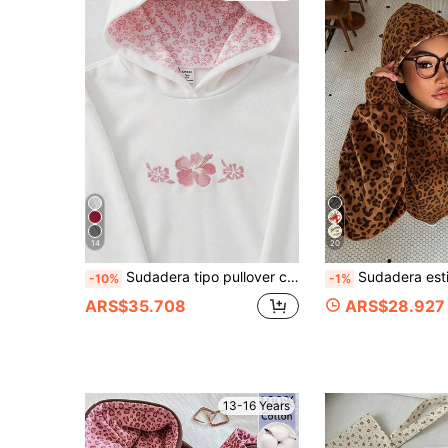
14
20
Sudadera tipo pullover casual de moda linda con bordado floral rosa para adolescentes
Sudadera estilo academia vintage con estampado de leopardo marrón, sudadera holgada minimalista casual para adolescentes con forro térmico, top de verano, adecuada para u
-10%
-1%
ARS$35.708
ARS$28.927
13-16 Years