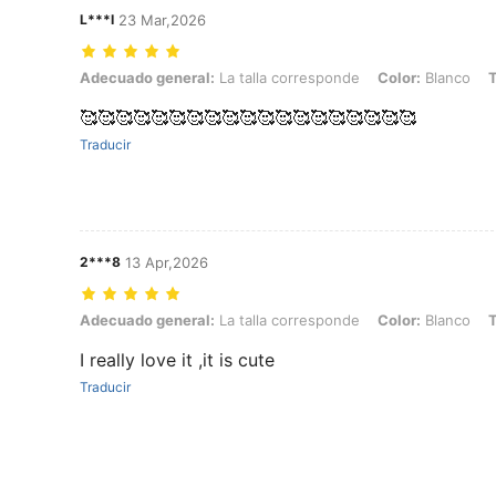
L***I
23 Mar,2026
Adecuado general: La talla corresponde, Color: Blanco, Talla: 16Y
Adecuado general:
La talla corresponde
Color:
Blanco
T
🥰🥰🥰🥰🥰🥰🥰🥰🥰🥰🥰🥰🥰🥰🥰🥰🥰🥰🥰
Traducir
2***8
13 Apr,2026
Adecuado general: La talla corresponde, Color: Blanco, Talla: 15Y
Adecuado general:
La talla corresponde
Color:
Blanco
T
I really love it ,it is cute
Traducir