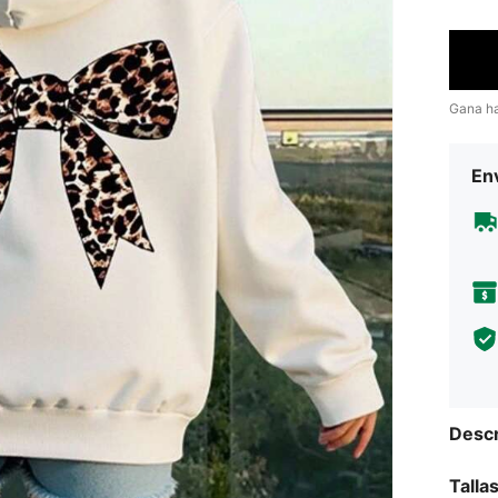
Gana h
Env
Descr
Talla