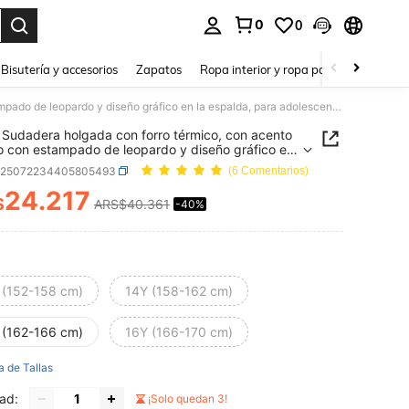
0
0
a. Press Enter to select.
Bisutería y accesorios
Zapatos
Ropa interior y ropa para dormir
Ho
SHEIN Sudadera holgada con forro térmico, con acento de lazo con estampado de leopardo y diseño gráfico en la espalda, para adolescentes, otoño/invierno
Sudadera holgada con forro térmico, con acento
o con estampado de leopardo y diseño gráfico en
alda, para adolescentes, otoño/invierno
k25072234405805493
(6 Comentarios)
24.217
$
ARS$40.361
-40%
ICE AND AVAILABILITY
 (152-158 cm)
14Y (158-162 cm)
 (162-166 cm)
16Y (166-170 cm)
a de Tallas
ad:
¡Solo quedan 3!