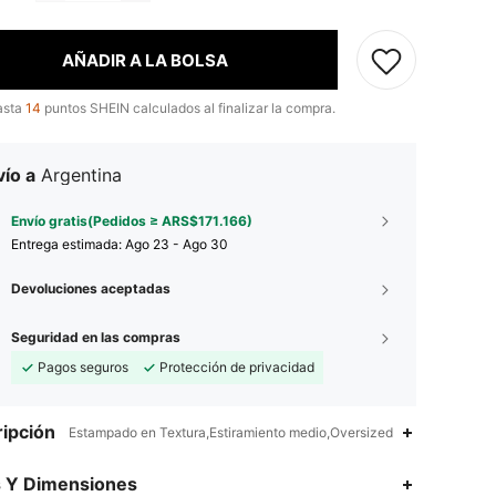
AÑADIR A LA BOLSA
asta
14
puntos SHEIN calculados al finalizar la compra.
ío a
Argentina
Envío gratis(Pedidos ≥ ARS$171.166)
Entrega estimada:
Ago 23 - Ago 30
Devoluciones aceptadas
Seguridad en las compras
Pagos seguros
Protección de privacidad
ipción
Estampado en Textura,Estiramiento medio,Oversized
4,95
18K
427K
s Y Dimensiones