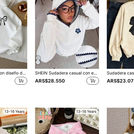
SHEIN Sudadera con diseño de lazo para adolescentes, sudadera casual y cómoda minimalista con lazo, top de corte holgado, adecuado para usar en otoño/invierno, sudadera con lazo, sudadera blanca, sudadera linda para niñas en otoño
SHEIN Sudadera casual con estampado floral para adolescente niña otoño/invierno
ARS$28.550
ARS$23.07
13-16 Years
13-16 Years