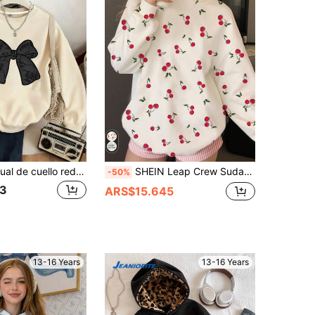
Sudadera casual de cuello redondo con estampado de lazo para adolescentes, adecuada para uso diario en otoño e invierno, aplicable para temporada de campus, escuela, festival de música, vacaciones, vuelta a la escuela.
SHEIN Leap Crew Sudadera para adolescente, color crema blanco, patrón retro de cerezas mini, suelta y cómoda para otoño, linda, dulce 16, sudadera con gráfico, otoño, ropa para volver a la escuela
-50%
3
ARS$15.645
13-16 Years
13-16 Years