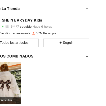
4,95
18K
427K
 La Tienda
4,95
18K
427K
SHEIN EVRYDAY Kids
5***7
seguido
Hace 6 horas
4,95
18K
427K
Calificación
Artículos
Seguidores
 Vendido recientemente
5.7M Recompra
4,95
18K
427K
Todos los artículos
Seguir
4,95
18K
427K
LOS COMBINADOS
4,95
18K
427K
4,95
18K
427K
4,95
18K
427K
4,95
18K
427K
 Artículos