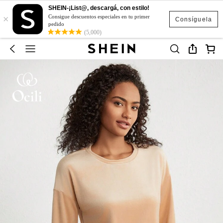
SHEIN-¡List@, descargá, con estilo!
×
Consigue descuentos especiales en tu primer
Consíguela
pedido
(5,000)