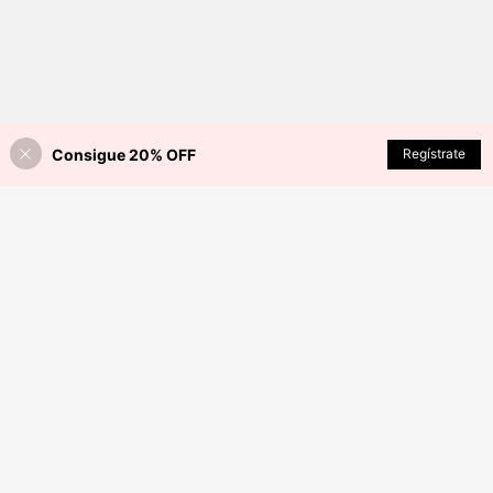
Consigue 20% OFF
Regístrate
¡40% DE DESCUENTO!
AÑADIR A LA BOLSA