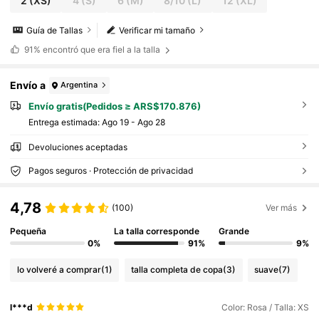
2
(XS)
4
(S)
6
(M)
8/10
(L)
12
(XL)
Guía de Tallas
Verificar mi tamaño
91%
encontró que era fiel a la talla
Envío a
Argentina
Envío gratis(Pedidos ≥ ARS$170.876)
Entrega estimada:
Ago 19 - Ago 28
Devoluciones aceptadas
Pagos seguros · Protección de privacidad
4,78
(100)
Ver más
Pequeña
La talla corresponde
Grande
0%
91%
9%
lo volveré a comprar
(1)
talla completa de copa
(3)
suave
(7)
l***d
Color: Rosa / Talla: XS