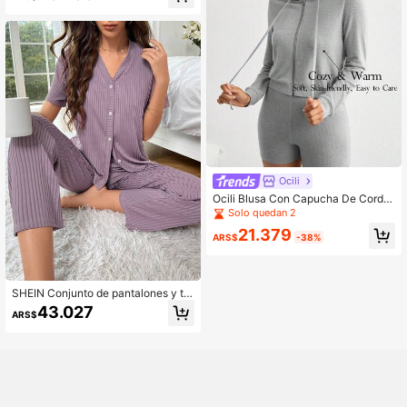
Ocili
Ocili Blusa Con Capucha De Cordó
n De Un Solo Color Para Mujeres P
Solo quedan 2
ara Uso En Casa
21.379
ARS$
-38%
SHEIN Conjunto de pantalones y to
p de vestir informal con botones
43.027
ARS$