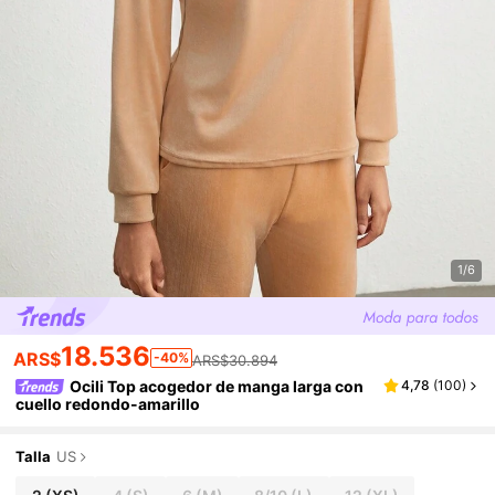
1/6
18.536
ARS$
-40%
ARS$30.894
Ocili Top acogedor de manga larga con
4,78
(
100
)
cuello redondo-amarillo
Talla
US