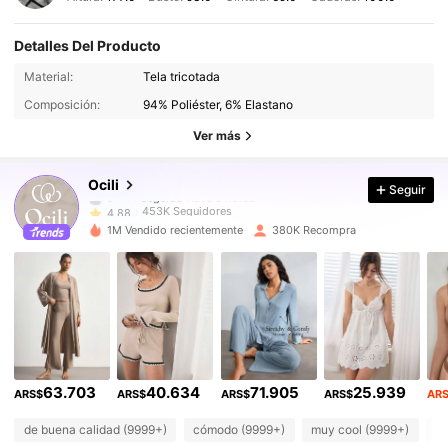
Detalles Del Producto
453K Seguidores
4,88
Material:
Tela tricotada
Composición:
94% Poliéster, 6% Elastano
453K Seguidores
4,88
Ver más
453K Seguidores
4,88
Ocili
Seguir
453K Seguidores
4,88
s***6
pagó
Hace 1 día
1M Vendido recientemente
380K Recompra
453K Seguidores
4,88
453K Seguidores
4,88
453K Seguidores
4,88
63.703
40.634
71.905
25.939
453K Seguidores
4,88
ARS$
ARS$
ARS$
ARS$
AR
de buena calidad (9999+)
cómodo (9999+)
muy cool (9999+)
bo
453K Seguidores
4,88