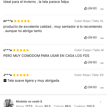
Ideal
para
el
invierno
,
la
tela
parece
felpa
Útil
(0)
m***a
Color: Rosa / Talla: XL
producto
de
excelente
calidad
,
muy
sentador
si
lo
recomiendo
.
aunque
no
abriga
tanto
Útil
(0)
c***a
Color: Caqui / Talla: M
PERO
MUY
COMODOM
PARA
USAR
EN
CASA
LOS
FDS
Útil
(0)
J***a
Color: Rosa / Talla: XS
Tela
suave
ligera
y
muy
abrigada
Útil
(0)
Modelar es vestir:
S
Altura:
177.0
Busto:
93.0
Cintura:
69.0
Caderas:
100.0