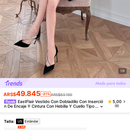
1/6
49.845
ARS$
-21%
ARS$63.190
EastFlair Vestido Con Dobladillo Con Inserció
5,00
n De Encaje Y Cintura Con Hebilla Y Cuello Tipo
(8)
Capa Para Mujer
Talla
:
US
Estándar
1 left