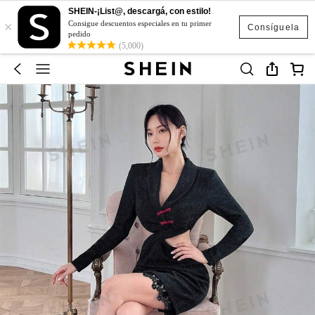
SHEIN-¡List@, descargá, con estilo!
×
Consigue descuentos especiales en tu primer
Consíguela
pedido
(5,000)