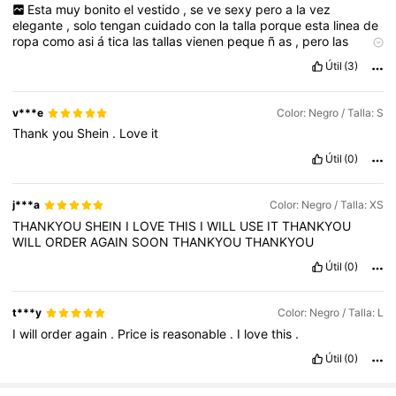
Esta
muy
bonito
el
vestido
,
se
ve
sexy
pero
a
la
vez
elegante
,
solo
tengan
cuidado
con
la
talla
porque
esta
linea
de
ropa
como
asi
á
tica
las
tallas
vienen
peque
ñ
as
,
pero
las
prendas
son
hermosas
y
de
buena
calidad
.
Útil
(3)
v***e
Color: Negro / Talla: S
Thank
you
Shein
.
Love
it
Útil
(0)
j***a
Color: Negro / Talla: XS
THANKYOU
SHEIN
I
LOVE
THIS
I
WILL
USE
IT
THANKYOU
WILL
ORDER
AGAIN
SOON
THANKYOU
THANKYOU
Útil
(0)
t***y
Color: Negro / Talla: L
I
will
order
again
.
Price
is
reasonable
.
I
love
this
.
Útil
(0)