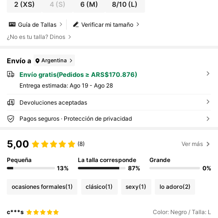
2
(XS)
4
(S)
6
(M)
8/10
(L)
Guía de Tallas
Verificar mi tamaño
¿No es tu talla? Dinos
Envío a
Argentina
Envío gratis(Pedidos ≥ ARS$170.876)
Entrega estimada:
Ago 19 - Ago 28
Devoluciones aceptadas
Pagos seguros · Protección de privacidad
5,00
(8)
Ver más
Pequeña
La talla corresponde
Grande
13%
87%
0%
ocasiones formales
(1)
clásico
(1)
sexy
(1)
lo adoro
(2)
c***s
Color: Negro / Talla: L