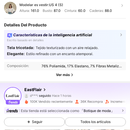
Modelar es vestir:
US 4 (S)
Altura:
161.0
Busto:
87.0
Cintura:
60.0
Caderas:
88.0
Detalles Del Producto
Características de la inteligencia artificial
Escrito basado en detalles
Tela tricotada:
Tejido texturizado con un aire relajado.
149K Seguidores
4,87
Elegante:
Estilo refinado con un encanto atemporal.
Composición:
76% Poliamida, 17% Elastano, 7% Fibras Metalizado
149K Seguidores
4,87
Ver más
149K Seguidores
4,87
EastFlair
149K Seguidores
4,87
100K Vendido recientemente
36K Recompra
Incremento 
149K Seguidores
4,87
Esta tienda está seleccionada como
「Botique de moda」
Seguir
Todos los artículos
149K Seguidores
4,87