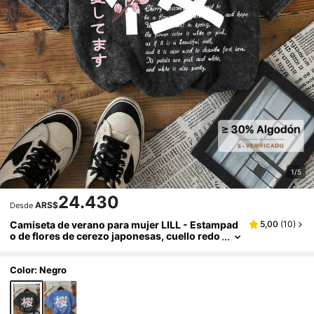
1/5
24.430
ARS$
Desde
Camiseta de verano para mujer LILL - Estampad
5,00
(
10
)
o de flores de cerezo japonesas, cuello redo
ndo de algodón negro lavado de manga cort
a, top casual de uso diario
Color: Negro