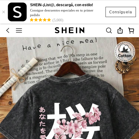
SHEIN-¡List@, descargá, con estilo!
×
Consigue descuentos especiales en tu primer
Consíguela
pedido
(5,000)