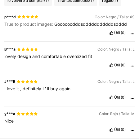
lo volveré a comprar
(1)
Tirantes cómodos
(1)
regalo
(1)
p***d
Color: Negro / Talla: XS
True to product images:
Goooooodddsdddddddddddsdddd
Útil
(0)
B***a
Color: Negro / Talla: L
lovely
design
and
comfortable
oversized
fit
Útil
(0)
J***E
Color: Negro / Talla: L
I
love
it
,
definitely
I
'
ll
buy
again
Útil
(0)
y***a
Color: Rojo / Talla: M
Nice
Útil
(0)