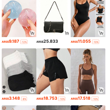
9.187
25.833
11.055
ARS$
ARS$
ARS$
-12%
-10%
3.148
18.753
17.518
ARS$
ARS$
ARS$
-8%
-10%
-10%