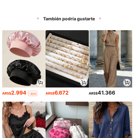
También podría gustarte
2.994
6.672
41.366
ARS$
ARS$
ARS$
-30%