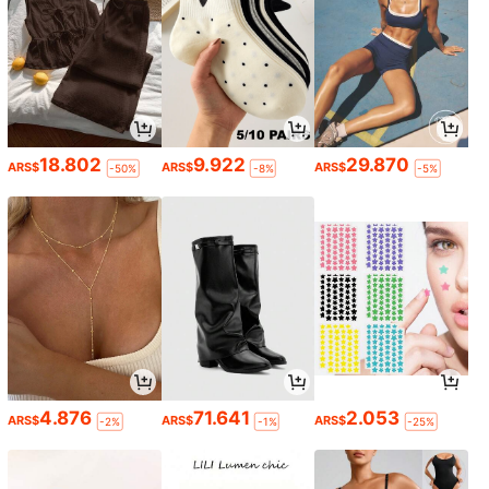
18.802
9.922
29.870
ARS$
ARS$
ARS$
-50%
-8%
-5%
4.876
71.641
2.053
ARS$
ARS$
ARS$
-2%
-1%
-25%