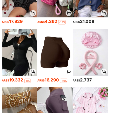
17.929
4.362
21.008
ARS$
ARS$
ARS$
-15%
19.332
16.290
2.737
ARS$
ARS$
ARS$
-8%
-10%