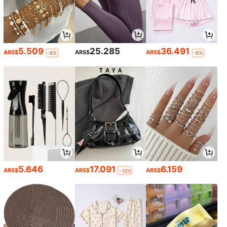
5.509
25.285
36.491
ARS$
ARS$
ARS$
-8%
-8%
5.646
17.091
6.159
ARS$
ARS$
ARS$
-10%