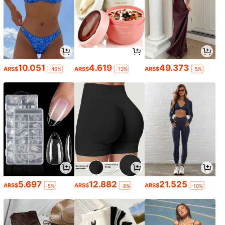
10.051
4.619
49.373
ARS$
ARS$
ARS$
-46%
-13%
-5%
5.697
12.882
21.525
ARS$
ARS$
ARS$
-5%
-8%
-10%