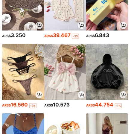
3.250
39.467
6.843
ARS$
ARS$
ARS$
-3%
16.560
10.573
44.754
ARS$
ARS$
ARS$
-4%
-1%