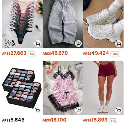
27.663
46.670
49.424
ARS$
ARS$
ARS$
-8%
-10%
5.646
18.100
15.893
ARS$
ARS$
ARS$
-5%