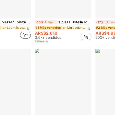
pieza Tabla de cortar de aleación de titanio, tabla de cortar de cocina de aleación de titanio, tabla de cortar de acero inoxidable 304 apta para carne, frutas y verduras
1 pieza Botella rociadora de aceite para cocina, hogar y barbacoa, atomizador de aceite de oliva y aceite de cocina, dispensador de aceite para reducción de grasa, botella rociadora recargable para barbacoa al aire libre, cocina y freidora de aire
-10%
¡Últimos 3 días
-17%
¡Ú
en Los más vendidos en tablas y tapetes de cocina
en Multicolor Pulverizadores de aceite y depósitos
s
#1 Más vendidos
#2 Más vend
ARS$2.619
ARS$4.9
s
3.6k+ vendidos
200+ vendi
Estimado