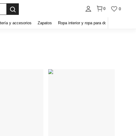
0
0
tería y accesorios
Zapatos
Ropa interior y ropa para dormir
Hogar y 