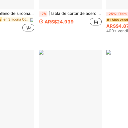
1/2/4 piezas Relleno de silicona resistente al calor para cocina, Cubierta de silicona para huecos de estufa, Tira de sellado suave anti-aceite para huecos de estufa de gas, Tapón de silicona para huecos de encimera de cocina, Tira flexible de relleno para espacio de estufa
[Tabla de cortar de acero inoxidable] Tabla de cortar de acero inoxidable de alta calidad 2026 - Diseño de doble cara - Fácil de limpiar - Material resistente a la corrosión, apto para uso en interiores y exteriores - Herramienta de cocina esencial para el hogar, restaurante, camping, picnic
-7%
-25%
¡Últimos
en Silicona Otras herramientas de cocina
s
#1 Más vend
ARS$24.939
ARS$4.8
s
400+ vend