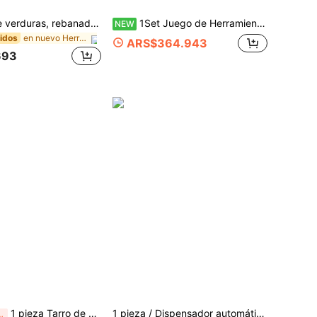
Picadora de verduras, rebanadora de verduras y frutas, rallador de alimentos, picadora de cebolla (con múltiples cuchillas intercambiables), picadora de patatas, suministros de cocina, utensilios de cocina
1Set Juego de Herramientas Multifuncionales para Hacer Queso y Tofu, Incluye Cesta de Queso y Tapa, Prensa de Tofu con Filtro de Drenaje, Herramientas Prácticas para Hacer Queso en Casa, Accesorios de Cocina, Utensilios de Cocina, Cocinar, Accesorios de Cocina, Filtro, Hacer, Canal, Caja de Queso
NEW
en nuevo Herramientas y aparatos de cocina
idos
ARS$364.943
693
1 pieza Tarro de miel con tapa de madera de acacia y palo de madera para remover y frasco sellado de vidrio de borosilicato de alta resistencia para almacenamiento de miel, alimentos, cocina, viajes, utensilios de cocina y herramientas
1 pieza / Dispensador automático de huevos giratorios organizador para refrigerador, bandeja portahuevos de 4 niveles ahorradora de espacio, sostiene 28 huevos, estante de almacenamiento de huevos de plástico para refrigerador, mostrador, gabinete de cocina
 3 días