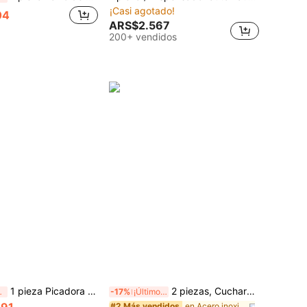
¡Casi agotado!
04
ARS$2.567
200+ vendidos
1 pieza Picadora de verduras de cocina, procesador de alimentos manual multifuncional, picadora de ajo portátil de tracción manual, cortadora de cebolla para verduras, jengibre, frutas, nueces, hierbas, etc. (2 tamaños disponibles: 500ml, 900ml), regalo de Navidad
2 piezas, Cuchara para hacer albóndigas, Cuchara para albóndigas de acero inoxidable 304, Utensilios de cocina, Accesorios de cocina de restaurante Cuchara multifuncional de acero inoxidable para albóndigas - Cuchara para hacer bolas de pescado caseras, Prensa para albóndigas, Cuchara para helado, Herramienta de cocina, Molde para bolas de arroz
días
-17%
¡Últimos 3 días
791
en Acero inoxidable Otras herramientas de cocina
#2 Más vendidos