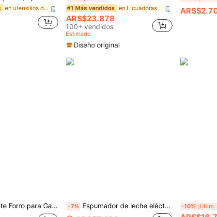
en utensilios de cocina como regalo de papá Herram
en Licuadoras
s
#1 Más vendidos
ARS$2.7
(1000+)
ARS$23.878
100+ vendidos
Estimado
Diseño original
1 Rollo de Tapete Forro para Gabinete, Resistente a la Humedad y al Calor Antideslizante para Cajón y Mesa, Impermeable a Aceite y Polvo para Gabinete, Cajón y Refrigerador, Fácil de Limpiar, Tapete de Almacenamiento para Encimera de Cocina y Muebles, Organizador para el Hogar y Fiesta de Navidad, Accesorios de Almacenamiento de Cocina
Espumador de leche eléctrico potente de mano, mini espumador de leche para café, matcha y chocolate caliente, espumador de leche portátil, mezclador eléctrico inalámbrico (requiere 2 pilas AA), batidor eléctrico de mano para hornear y electrodomésticos de cocina
-7%
-10%
¡Últimos 3 
ARS$16.