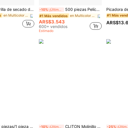
1 pieza Alfombrilla de secado de silicona para grifo, protector de salpicaduras de borde estrecho recortable, bandeja de drenaje trasera para grifo, adecuada para dispensador de jabón, accesorio multiusos para fregadero, se adapta a fregadero de cocina, baño y estante para platos, accesorio de decoración para el hogar impermeable y antidesbordamiento
500 piezas Película elástica para conservación de alimentos - Cubiertas transparentes y elásticas para platos, reutilizables, multifuncionales, envoltorio de cocina sin olor, a prueba de polvo, adecuado para el hogar, restaurante, picnic - Se adapta a todos los tamaños de platos, esencial para picnic | Película de embalaje decorativa | Película de plástico reutilizable, película de plástico para alimentos, artículos esenciales de cocina
-10%
¡Últimos 3 días
en Multicolor Tapete de secado y tapete para secar
s
#1 Más vend
en Multicolor Cubiertas para alimentos
#1 Más vendidos
ARS$3.543
ARS$13.
600+ vendidos
Estimado
llo manual de ajo - Herramienta de cocina multifuncional, se puede usar para picar, rebanar y moler, adecuada para uso en el hogar, restaurante, exterior, viajes y camiones de comida, diseño portátil de mano, molinillo de plástico y dientes de ajo, suministros de cocina, suministros de cocina, artículos esenciales para viajes y exteriores, fácil de transportar, decoración del hogar, temporada de regreso a la escuela, regalo para mujeres, regalo para hombres
CLITON Molinillo eléctrico de sal y pimienta con luz LED, molinillo de especias automático alimentado por batería, operación con una mano, recargable & grosor ajustable, salero y pimentero iluminado con LED, gadget de cocina práctico para el hogar, comedor & molienda diaria de especias
-10%
¡Últimos 3 días
-25%
¡Últimos