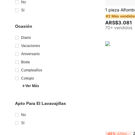
No
Sí
#2 Más vendido
ARS$3.081
Ocasión
70+ vendidos
Diario
Vacaciones
Aniversario
Boda
Cumpleaños
Colegio
Ver Más
Apto Para El Lavavajillas
No
Sí
2 piezas/1 pieza Prensa y molini
-45%
¡Últimos 3 días