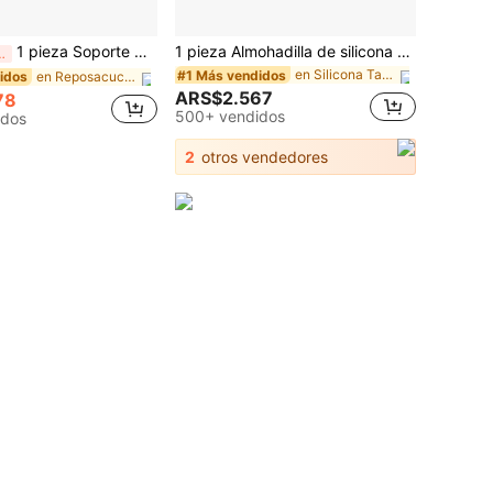
1 pieza Soporte de tapa de olla práctico simple de cocina plegable
1 pieza Almohadilla de silicona para grifo, diseño a prueba de salpicaduras y recortable con bordes estrechos, alfombrilla antideslizante para recoger el agua, accesorio flexible y duradero para el fregadero de la cocina, perfecto para el lavabo del baño y el fregadero de la cocina, ideal para uso diario en el hogar y protección de encimeras
 2 días
en Silicona Tapete de secado y tapete para secar p
#1 Más vendidos
en Reposacucharas y pinzas para ollas
idos
ARS$2.567
78
500+ vendidos
idos
2
otros vendedores