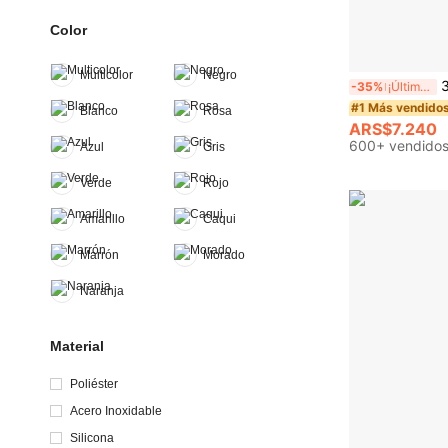
Color
Multicolor
Negro
3 piezas/1 
-35%
¡Últimos 3 días
#1 Más vendido
Blanco
Rosa
ARS$7.240
600+ vendido
Azul
Gris
Verde
Rojo
Amarillo
Caqui
Marrón
Morado
Naranja
Material
Poliéster
Acero Inoxidable
Silicona