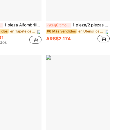
1 pieza Alfombrilla de secado de unicolor, alfombrilla antideslizante y absorbente resistente al desgaste para máquina de café, alfombrilla de diatomita suave para drenaje, alfombrilla de drenaje, alfombrilla para café, alfombrilla para bar y restaurante, alfombrilla para mascotas, alfombrilla para vajilla, alfombrilla para baño, alfombrilla para encimera para decoración de mesa de comedor, suministros de cocina para el hogar, disponible en múltiples colores y tamaños para satisfacer sus necesidades
1 pieza/2 piezas Dispensador de bolsas de basura de malla montado en la pared con gancho, estante organizador autoadhesivo para almacenamiento de bolsas de basura adecuado para cocina y hogar, estante de almacenamiento de bolsas de plástico ahorrador de espacio adecuado para armarios, salas de almacenamiento y camping al aire libre, almacenamiento colgante duradero adecuado para accesorios de cocina y organización de habitaciones, perfecto para el Día Nacional, baño, masaje del cuero cabelludo, regreso a la escuela, vacaciones de viaje y vida diaria, regalo festivo para familia y amigos
ltimos 3 días
-9%
¡Últimos 3 días
en Tapete de secado y tapete para secar platos
en Utensilios de cocina de moda para el verano y e
idos
#6 Más vendidos
¡Casi agotado!
81
ARS$2.174
dos