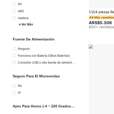
PP
ABS
#4 Más vendido
madera
ARS$5.306
Ver Más
800+ vendido
Fuente De Alimentación
Ninguno
Funciona con Batería (Otras Baterías)
Conexión USB u otra fuente de alimentac
ión de CC
Seguro Para El Microondas
No
Sí
Apto Para Horno (-4 ~ 220 Grados
Centígrado)