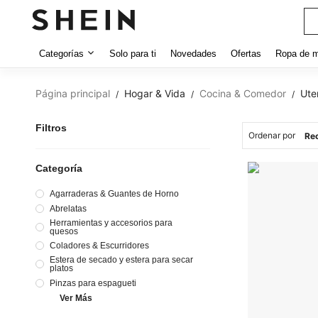
Categorías
Solo para ti
Novedades
Ofertas
Ropa de m
Página principal
Hogar & Vida
Cocina & Comedor
Ute
/
/
/
Filtros
Ordenar por
Categoría
Agarraderas & Guantes de Horno
Abrelatas
Herramientas y accesorios para
quesos
Coladores & Escurridores
Estera de secado y estera para secar
platos
Pinzas para espagueti
Ver Más