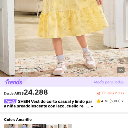
1/5
24.288
¡Últimos 2 días
ARS$
Desde
SHEIN Vestido corto casual y lindo par
4,78
(
500+
)
a niña preadolescente con lazo, cuello re
dondo, manga corta, corte A holgado, col
or amarillo pastel, para fiesta de té de verano
Color: Amarillo