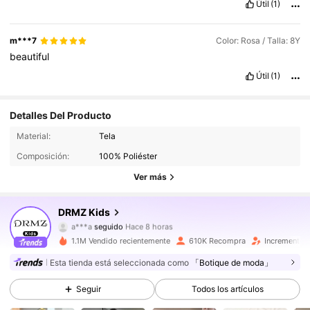
Útil
(1)
m***7
Color: Rosa / Talla: 8Y
beautiful
Útil
(1)
Detalles Del Producto
180K Seguidores
4,89
Material:
Tela
Composición:
100% Poliéster
180K Seguidores
4,89
Ver más
180K Seguidores
4,89
DRMZ Kids
a***a
seguido
Hace 8 horas
180K Seguidores
4,89
1.1M Vendido recientemente
610K Recompra
Incremento 
Esta tienda está seleccionada como
「Botique de moda」
180K Seguidores
4,89
Seguir
Todos los artículos
180K Seguidores
4,89