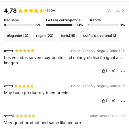
4,78
(500+)
Ver más
Pequeña
La talla corresponde
Grande
6%
93%
1%
elegante
(43)
regalo
(23)
tenis
(15)
outfits de verano
(13)
a***t
Color: Blanco y Negro / Talla: 13Y
Los
vestidos
se
ven
muy
bonitos
,
el
color
y
el
dise
ñó
igual
a
la
imagen
Útil
(0)
e***i
Color: Blanco y Negro / Talla: 10Y
Muy
buen
producto
y
buen
precio
Útil
(0)
s***3
Color: Rosa / Talla: 11Y
Very
good
product
and
same
like
picture