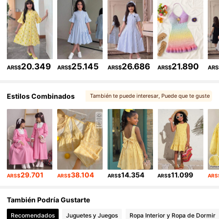
180K Seguidores
4,89
180K Seguidores
4,89
20.349
25.145
26.686
21.890
180K Seguidores
4,89
ARS$
ARS$
ARS$
ARS$
ARS
180K Seguidores
4,89
Estilos Combinados
También te puede interesar
, Puede que te guste
, Más estilo
, Opciones coincidentes
180K Seguidores
4,89
, Artículos relacionados
29.701
38.104
14.354
11.099
ARS$
ARS$
ARS$
ARS$
ARS
También Podría Gustarte
Recomendados
Juguetes y Juegos
Ropa Interior y Ropa de Dormir