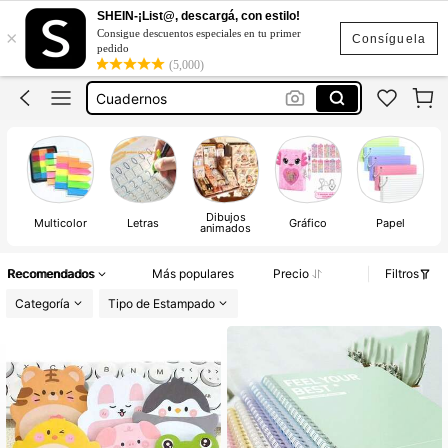
Utiles Escolar
SHEIN-¡List@, descargá, con estilo!
×
Consigue descuentos especiales en tu primer
Libretas
Consíguela
pedido
(5,000)
Cuadernos
Cuadernos Escolar
Libretas Escolar
Utiles Escolar
Libretas
Dibujos
Multicolor
Letras
Gráfico
Papel
animados
Recomendados
Más populares
Precio
Filtros
Categoría
Tipo de Estampado