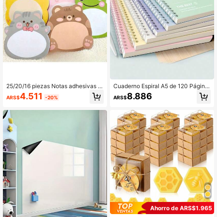
25/20/16 piezas Notas adhesivas c
Cuaderno Espiral A5 de 120 Página
on dibujos animados lindos de anim
s - Tapa Dura Minimalista, Páginas
4.511
8.886
ARS$
-20%
ARS$
ales para niños
Desprendibles, Con Páginas Divisor
ias de Índice, Papel Suave, Múltiple
s Colores Disponibles, Regreso a la
Escuela
Ahorro de ARS$1.965