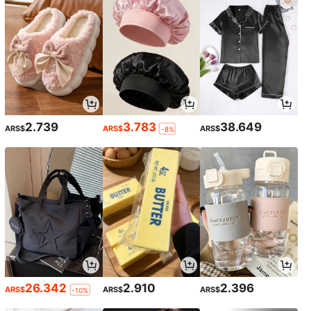
s festividades
2.739
3.783
38.649
ARS$
ARS$
ARS$
-8%
26.342
2.910
2.396
ARS$
ARS$
ARS$
-10%