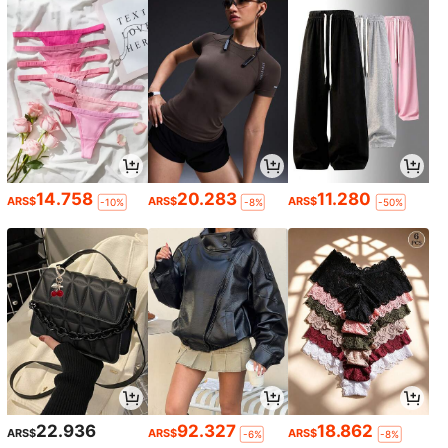
14.758
20.283
11.280
ARS$
ARS$
ARS$
-10%
-8%
-50%
22.936
92.327
18.862
ARS$
ARS$
ARS$
-6%
-8%