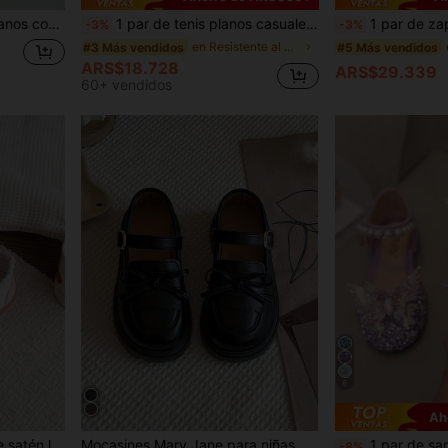
 niños, color negro
1 par de tenis planos casuales y transpirables para exteriores con diseño de y punta redonda, con estampado floral ditsy, adecuados para todas las estaciones, para niñas
1 par de zapatos Mary Jane estilo chino bordados con perl
-3%
-3%
en Resistente al desgaste Pisos para niños
#3 Más vendidos
#5 Más vendidos
ARS$18.728
ARS$29.339
60+ vendidos
6
Ah
 princesa para diversas ocasiones formales
Mocasines Mary Jane para niñas, zapatos escolares de suela gruesa color marrón, adecuados para uso diario y fiestas
1 par de sandalias casuales versátiles para niñas con lazo de strass, zapatos
-8%