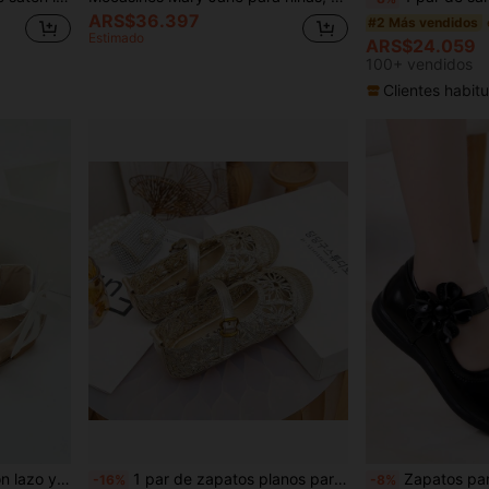
ARS$36.397
#2 Más vendidos
Estimado
ARS$24.059
100+ vendidos
Clientes habitu
Nuevos zapatos planos con lazo y correa de tobillo para niñas de talla grande en otoño, zapatos escolares y casuales para adolescentes, bailarinas blancas
1 par de zapatos planos para niñas con flor dorada, tejido hueco con purpurina, transpirables, antideslizantes, punta redonda, hebilla de metal y una tira, estilo princesa de lujo ligero, adecuados para primavera/verano, fiestas, actuaciones, salidas diarias, atuendos de cumpleaños, zapatos de princesa huecos para niños
Zapatos para niños, zapatos para niñas, zapatos de princesa con suela blanda, nuevo estilo de moda primavera/ot
-16%
-8%