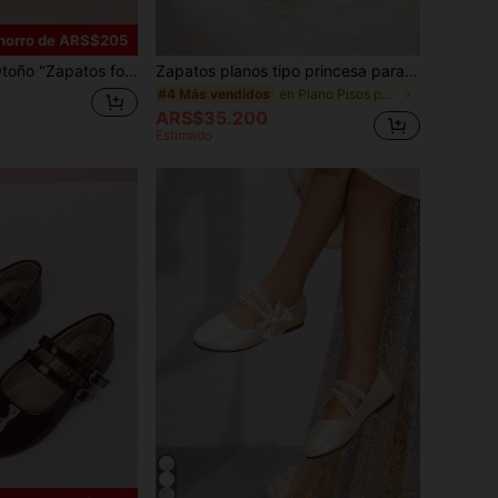
horro de ARS$205
es negros planos y cómodos, adecuados para actuaciones escolares, bodas" "Zapatos elegantes para niñas" (Estampado de letras aleatorias en la plantilla)
Zapatos planos tipo princesa para niños con encaje y flores de perlas, adecuados para primavera y otoño
en Plano Pisos para niños
#4 Más vendidos
ARS$35.200
Estimado