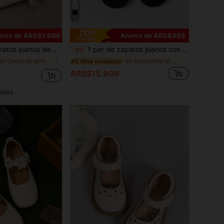
5
orro de ARS$1.606
Ahorro de ARS$495
modos y elegantes para niñas, adecuados para vestidos, vaqueros, uso en casa, actuaciones, primavera, verano y otoño
1 par de zapatos planos con lazo decorativo, de terciopelo negro, suaves y cómodos, con puntera redonda y elásticos para niñas, simples y de moda para uso en exteriores, escuela, actuaciones, todo el año
-3%
en Suela de goma antideslizante Pisos para niños
en Resistente al desgaste Pisos para niños
#2 Más vendidos
ARS$15.909
ales