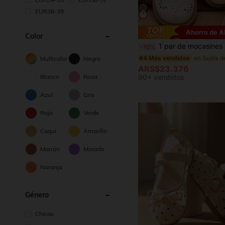
EUR38-39
Ahorro de 
Color
1 par de mocasines ligeros y antideslizantes de estilo británico minima
-10%
#4 Más vendidos
Multicolor
Negro
ARS$23.376
90+ vendidos
Blanco
Rosa
Azul
Gris
Rojo
Verde
Caqui
Amarillo
Marrón
Morado
Naranja
Género
Chicas