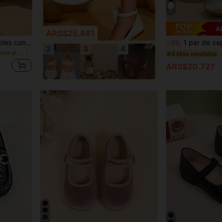
8
A
ARS$25.461
Zapatos Mary Jane ajustables con correa de gancho y bucle para niñas de 3 a 12 años, color blanco crema, con lazo de malla de lunares, suela blanda, estilo princesa, zapatos planos, adecuados para fiestas, bodas, uso vintage
1 par de zapatos planos infantiles con lazo y correa cruzada elástica dorada, para toda
-3%
2
3
4
en Resistente al desgaste Pisos para niños
#4 Más vendidos
ARS$20.727