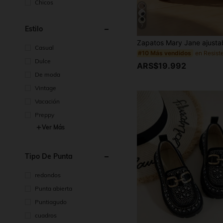
Chicos
7
Estilo
Casual
#10 Más vendidos
Dulce
ARS$19.992
De moda
Vintage
Vacación
Preppy
Ver Más
Tipo De Punta
redondos
Punta abierta
Puntiagudo
cuadros