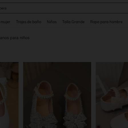
pera
and down arrow keys to navigate search Búsqueda reciente and Busca y Encuentr
 mujer
Trajes de baño
Niños
Talla Grande
Ropa para hombre
anos para niños