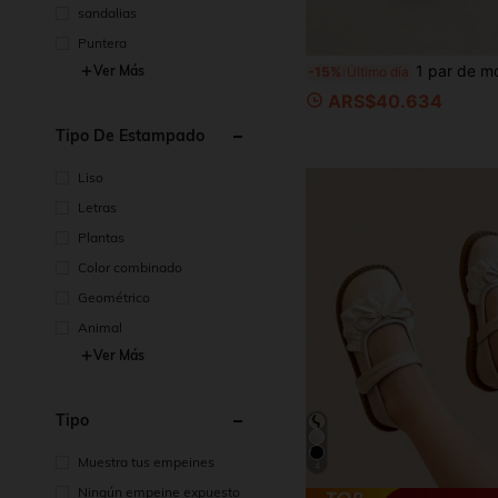
sandalias
Puntera
1 par de mocasines sin cordones con pedrería brillante estilo británico vintage para niñas, adecuados para la escuela,
Ver Más
-15%
Último día
ARS$40.634
Tipo De Estampado
Liso
Letras
Plantas
Color combinado
Geométrico
Animal
Ver Más
Tipo
Muestra tus empeines
4
Ningún empeine expuesto