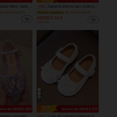
as para niñas, zapatos de suela blanda de moda, adecuados para niñas de 3-12 años
Zapatos planos tipo mule de slip-on para niñas/niños, adecuados para todas las estaciones
-13%
en Vacaciones Pisos para niños
en Vacaciones Pisos para niños
#9 Más vendidos
ARS$25.563
Estimado
6
orro de ARS$2.085
Ahorro de ARS$3.417
 planos sin cordones para niñas pequeñas y grandes, adecuados para vacaciones, fiestas, primavera y verano
1 par de zapatos blancos para niñas estilo nuevo 2026, zapatos planos con suela blanda antideslizante, talla 21-35, zapatos de princesa blancos, zapatillas blancas, zapatos pequeños
-16%