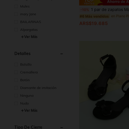
Ahorro de 
Mules
1 par de zapatos Mary Jane de cuero beige para niñas, zapatos planos infantiles con lazo de encaje en contraste, estilo dulce de princesa, cierre de gancho y bucle, punta redonda, punta cerrada, suela blanda antideslizante, ligeros y versátiles, zapatos escolares para niños, adecuados para niñas d
-10%
mary Jane
#6 Más vendidos
BAILARINAS
ARS$19.685
Alpargatas
Ver Más
Detalles
Bolsillo
Cremallera
Botón
Diamante de imitación
Ninguno
Nudo
Ver Más
Tipo De Cierre