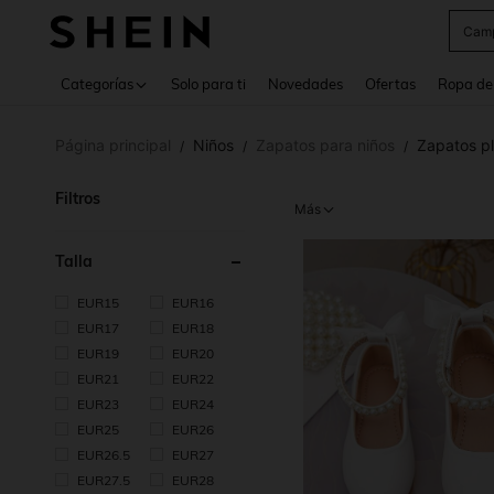
Cam
Use up 
Categorías
Solo para ti
Novedades
Ofertas
Ropa de
Página principal
Niños
Zapatos para niños
Zapatos pl
/
/
/
Filtros
Más
Talla
EUR15
EUR16
EUR17
EUR18
EUR19
EUR20
EUR21
EUR22
EUR23
EUR24
EUR25
EUR26
EUR26.5
EUR27
EUR27.5
EUR28