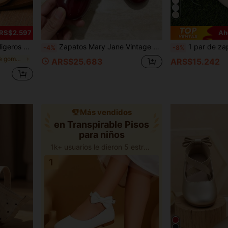
ARS$2.597
Ah
lista y de moda para niñas
Zapatos Mary Jane Vintage Color Borgoña Brillante para Niñas, Elaborados con Cuero Brillante de Alta Calidad con un Lustre Suave y Elegante. Borde de Encaje Hecho a Mano Alrededor de la Abertura con una Textura Hueca Exquisita, Creando una Vibración Elegante Francesa. Diseño de Correa Única con Cierre de Gancho y Bucle para Fácil Puesta y Quita, Ajustándose al Pie sin Apretar. Punta Redondeada que Protege los Dedos de los Niños, Suela Plana Suave y Antideslizante para Estética y Comodidad en la Caminata Diaria. Lujo Minimalista, Adecuado para Vestidos Formales y Uso Diario, un Zapato de Cuero Clásico de Princesa con un Sentido Completo de Atmósfera.
1 par de zapatos planos con diseño floral y cierre de gancho y bucle ajustable para niñas, punta redonda, su
-4%
-8%
en Suela de goma antideslizante Pisos para niños
ARS$25.683
ARS$15.242
Más vendidos
en Transpirable Pisos
para niños
1k+ usuarios le dieron 5 estrellas
1