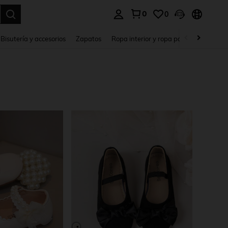
0
0
a. Press Enter to select.
Bisutería y accesorios
Zapatos
Ropa interior y ropa para dormir
Ho