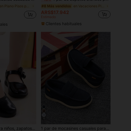
en Plano Pisos para niños
en Vacaciones Pisos para niños
#8 Más vendidos
ARS$17.942
Estimado
Clientes habituales
ales
10
oño 2026, zapatos de una sola pierna con suela blanda y cierre de gancho y bucle con lazo, zapatos de actuación para bebés y escuela primaria en color negro
1 par de mocasines casuales para niños, aptos para uso al aire libre en primavera/otoño, zapatos planos con costuras transpirables y antideslizantes