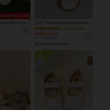
orro de ARS$1.333
ela de TPR antideslizante, cómodos y ligeros, adecuados para niñas de 5 a 14 años, para la escuela, fiestas, baile y uso casual, para todas las estaciones
Zapatos casuales suaves de princesa con corazón hueco para niñas, adecuados para actuaciones y diversas fiestas
-10%
en Suela de goma antideslizante Pisos para niños
#7 Más vendidos
ARS$28.913
50+ vendidos
Clientes habituales