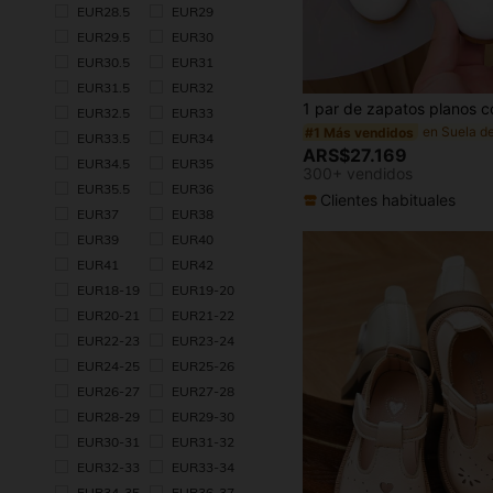
EUR28.5
EUR29
EUR29.5
EUR30
EUR30.5
EUR31
#1 Más vendidos
EUR31.5
EUR32
(1000+)
EUR32.5
EUR33
#1 Más vendidos
#1 Más vendidos
(1000+)
(1000+)
EUR33.5
EUR34
#1 Más vendidos
ARS$27.169
EUR34.5
EUR35
(1000+)
300+ vendidos
EUR35.5
EUR36
Clientes habituales
EUR37
EUR38
EUR39
EUR40
EUR41
EUR42
EUR18-19
EUR19-20
EUR20-21
EUR21-22
EUR22-23
EUR23-24
EUR24-25
EUR25-26
EUR26-27
EUR27-28
EUR28-29
EUR29-30
EUR30-31
EUR31-32
EUR32-33
EUR33-34
EUR34-35
EUR36-37