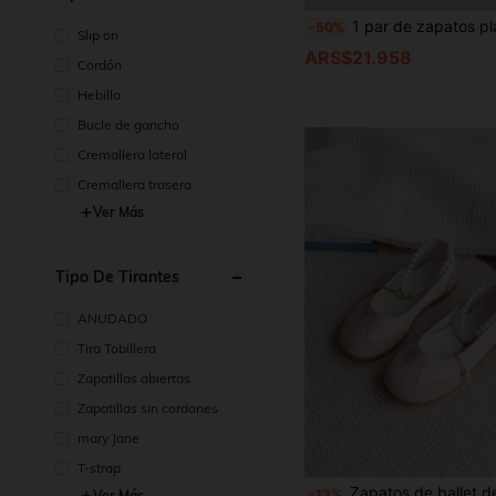
1 par de zapatos planos con decoración de lazo para
-50%
Slip on
ARS$21.958
Cordón
Hebilla
Bucle de gancho
Cremallera lateral
Cremallera trasera
Ver Más
Tipo De Tirantes
ANUDADO
Tira Tobillera
Zapatillas abiertas
Zapatillas sin cordones
mary Jane
T-strap
Zapatos de ballet de satén liso con patchwork y cadena desmontable para niñas pequeñas, lindos zapatos de
-13%
Ver Más