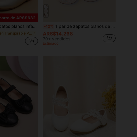
horro de ARS$632
s las estaciones, adecuados para uso diario, fiestas, escuela, viajes y otras ocasiones, se pueden combinar con vestidos
1 par de zapatos planos de punta cuadrada para niñas, de material con brillo rosa, lindos y de moda, suaves, transpirables, ligeros y cómodos, para estudiantes de primaria y secundaria, para exteriores, todas las estaciones, viajes, fiestas, vacaciones y días festivos
-13%
ARS$14.268
en Transpirable Pisos para niños
70+ vendidos
Estimado