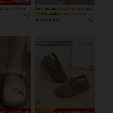
orro de ARS$1.230
 y cómoda para niñas, simples y de moda para uso en exteriores, escuela, actuaciones, todo el año
1 par de zapatos planos tipo princesa con decoración de perlas, versátiles y apropiados para todas las estaciones para niñas
en Resistente al desgaste Pisos para niños
#4 Más vendidos
ARS$28.195
horro de ARS$906
Ahorro de ARS$3.828