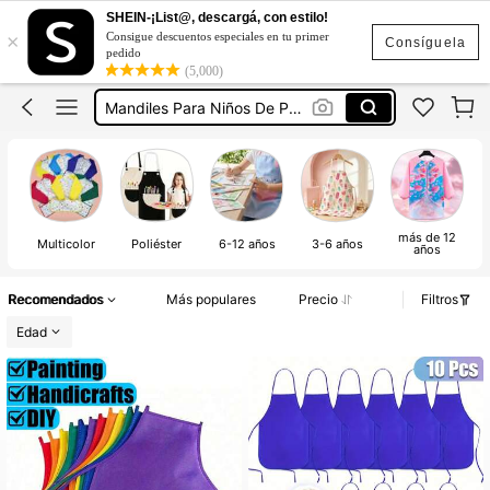
Bata Escolar Preescolar
SHEIN-¡List@, descargá, con estilo!
×
Consigue descuentos especiales en tu primer
Mandil Para Niños Preescolar
Consíguela
pedido
(5,000)
Mandiles Para Niños De Preescolar
Delantales Para Niños
Bata Para Pintar
Bata Escolar Preescolar
Mandil Para Niños Preescolar
más de 12
Multicolor
Poliéster
6-12 años
3-6 años
años
Recomendados
Más populares
Precio
Filtros
Edad