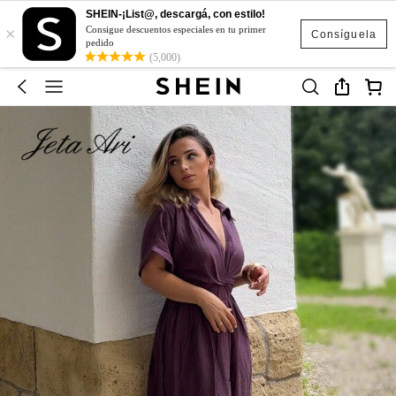
SHEIN-¡List@, descargá, con estilo!
×
Consigue descuentos especiales en tu primer
Consíguela
pedido
(5,000)