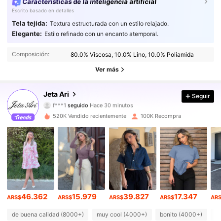
Características de la inteligencia artificial
Escrito basado en detalles
Tela tejida:
Textura estructurada con un estilo relajado.
Elegante:
Estilo refinado con un encanto atemporal.
110K Seguidores
4,84
Composición:
80.0% Viscosa, 10.0% Lino, 10.0% Poliamida
110K Seguidores
4,84
Ver más
110K Seguidores
4,84
Jeta Ari
Seguir
f***1
seguido
Hace 30 minutos
110K Seguidores
4,84
520K Vendido recientemente
100K Recompra
110K Seguidores
4,84
110K Seguidores
4,84
110K Seguidores
4,84
46.362
15.979
39.827
17.347
ARS$
ARS$
ARS$
ARS$
AR
110K Seguidores
4,84
de buena calidad (8000+)
muy cool (4000+)
bonito (4000+)
c