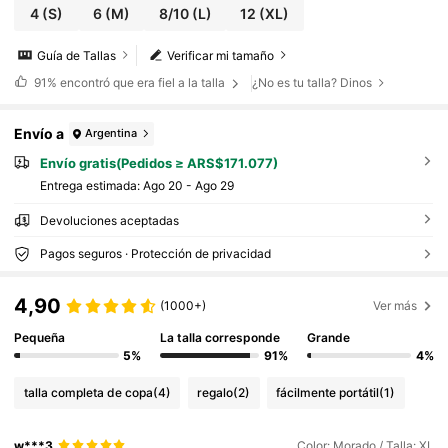
4
(S)
6
(M)
8/10
(L)
12
(XL)
Guía de Tallas
Verificar mi tamaño
91%
encontró que era fiel a la talla
¿No es tu talla? Dinos
Envío a
Argentina
Envío gratis(Pedidos ≥ ARS$171.077)
Entrega estimada:
Ago 20 - Ago 29
Devoluciones aceptadas
Pagos seguros · Protección de privacidad
4,90
(1000+)
Ver más
Pequeña
La talla corresponde
Grande
5%
91%
4%
talla completa de copa
(4)
regalo
(2)
fácilmente portátil
(1)
w***3
Color: Morado / Talla: XL