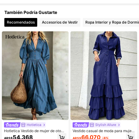
110K Seguidores
4,84
También Podría Gustarte
110K Seguidores
4,84
Recomendados
Accesorios de Vestir
Ropa Interior y Ropa de Dormi
110K Seguidores
4,84
Hotletica
Stylish Allure
Hotletica Vestido de mujer de otoño
Vestido casual de moda para mujer,
nuevo con cuello en V, cintura ceñi
elegante, con cuello de solapa, man
66.070
54.368
ARS$
-8%
ARS$