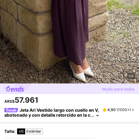
1/6
57.961
ARS$
Jeta Ari Vestido largo con cuello en V,
4,90
(
1000+
)
abotonado y con detalle retorcido en la c
intura, atuendo elegante para vacacione
s/festivales/salidas de mujer, primavera/ver
ano
Talla
:
US
Estándar