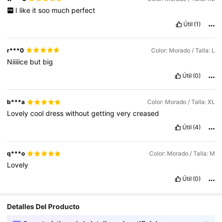
I
like
it
soo
much
perfect
Útil
(1)
r***0
Color: Morado / Talla: L
Niiiiice
but
big
Útil
(0)
b***a
Color: Morado / Talla: XL
Lovely
cool
dress
without
getting
very
creased
Útil
(4)
q***o
Color: Morado / Talla: M
Lovely
Útil
(0)
Detalles Del Producto