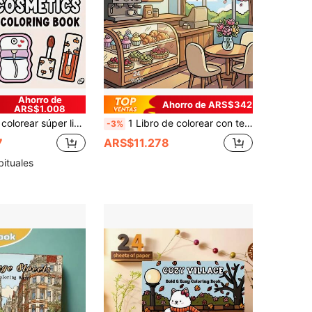
Ahorro de
Ahorro de ARS$342
ARS$1.008
. Líneas gruesas fáciles de colorear, adecuado para todas las edades. 24 páginas de tonos de color macaron relajantes, viene con pegatinas. Regalo de alivio del estrés para amantes de la estética rosa.
1 Libro de colorear con temática de tienda de primavera, páginas de colorear cálidas y lindas, interior de tienda de temporada, estilo de diseño, entrenamiento de enfoque, libro de dibujo para niños, regalo perfecto para familia, niños y amigos, adecuado para Halloween, Acción de Gracias, San Valentín, Navidad, reuniones de Año Nuevo, regalos de cumpleaños, puede aliviar el estrés, liberar emociones y aliviar la ansiedad.
-3%
7
ARS$11.278
bituales