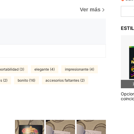
Ver más
ESTI
ortabilidad (3)
elegante (4)
impresionante (4)
s (2)
bonito (16)
accesorios faltantes (2)
1
Opcio
coinci