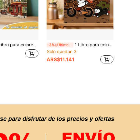
do para adultos, libro de colorear para adultos, regalo perfecto para el Día de Acción de Gracias, el Día de la Madre, el Día de San Valentín
1 Libro para colorear de aldea cómoda, 200mm X 200mm (7.9 pulgadas X 7.9 pulgadas), con animales lindos en escenas de vida cálidas, acogedoras y felices, 24 páginas de papel grueso, líneas gruesas para colorear fácilmente, adecuado para Halloween, Acción de Gracias, Pascua, Regreso a la escuela, Año Nuevo, Navidad y otras reuniones festivas, puede reducir el estrés y aliviar la ansiedad
-3%
¡Últimos 3 días
Solo quedan 3
ARS$11.141