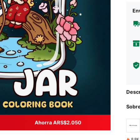
Env
Descr
Sobre
Ahorra ARS$2.050
8.8K