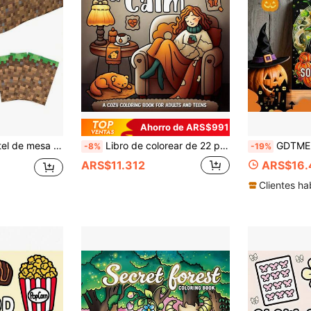
Ahorro de ARS$991
 y a las manchas de aceite para fiestas, decoraciones de cumpleaños, mantel de césped verde
Libro de colorear de 22 páginas Momentos de calma de la vida cálida de lujo, diseños fáciles inspirados en el estilo acogedor y relajante Hygge con mujeres en escenas pacíficas, disfruta de un momento de tranquilidad en medio de la vida ajetreada, sumérgete en la calma. Regalos de Halloween, Navidad y cumpleaños
GDTME Libro para colorear de 24 brujas hechiceras adultas, arte de línea detallado de brujas mágicas de
-8%
-19%
ARS$11.312
ARS$16.
Clientes ha