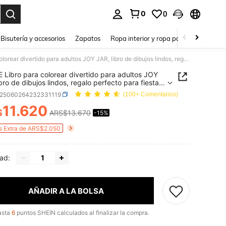
0
0
a. Press Enter to select.
Bisutería y accesorios
Zapatos
Ropa interior y ropa para dormir
Ho
GDTME Libro para colorear divertido para adultos JOY JAR, libro de dibujos lindos, regalo perfecto para fiestas, cumpleaños, regreso a la escuela, útiles de aprendizaje
Libro para colorear divertido para adultos JOY
bro de dibujos lindos, regalo perfecto para fiestas,
años, regreso a la escuela, útiles de aprendizaje
s25060264232331119
(100+ Comentarios)
11.620
$
ARS$13.670
-15%
ICE AND AVAILABILITY
s Extra de ARS$2.050
ad:
AÑADIR A LA BOLSA
asta
6
puntos SHEIN calculados al finalizar la compra.