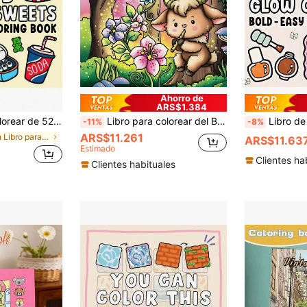
Ahorro de
ARS$1.384
egalo ideal para el regreso a la escuela en Wyoming, adecuado para adultos y niños, niños y niñas
Libro para colorear del Bosque Secreto para adultos y niños, diseños grandes minimalistas y fáciles de colorear para ayudarte a relajarte, incluye patrones lindos y cómodos (fáciles de colorear), páginas para colorear para aliviar el estrés y la ansiedad, regalo del Día de la Madre, útiles escolares
Libro de colorear súper lindo y juguetón, patrones de estilo chic adorable: perfume, espejo, botas y velas
-11%
-8%
ARS$11.261
en Libro para colorear para niños Libros para colo
ARS$11.63
Estimado
Clientes ha
Clientes habituales