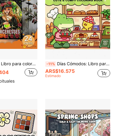
 fantasía intrincada con flores, libro de actividades para aliviar el estrés, calmar la ansiedad y la atención plena, regalo perfecto de Halloween y papelería de arte para amantes del arte de brujas de fantasía adultas.
Días Cómodos: Libro para colorear para adultos y adolescentes con personajes de animales super lindos en momentos de Hygge acogedores para relajarse (Espacios Acogedores para Colorear). Regalos para niños, regalos de Navidad, libros para colorear de dibujos animados lindos. Regalo de Acción de Gracias Vuelta al cole
-11%
ARS$16.575
404
Estimado
bituales