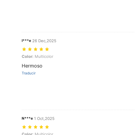
l***e
26 Dec,2025
Color: Multicolor
Color:
Multicolor
Hermoso
Traducir
N***e
1 Oct,2025
Color: Multicolor
Color:
Multicolor