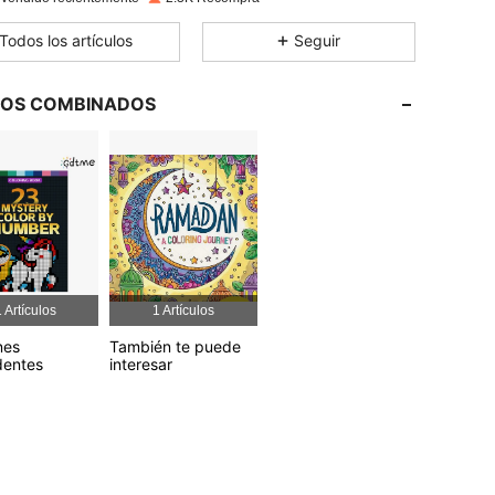
4,88
171
402
Todos los artículos
Seguir
4,88
171
402
4,88
171
402
LOS COMBINADOS
4,88
171
402
 Artículos
1 Artículos
nes
También te puede
dentes
interesar