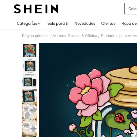
Colo
Use up 
Categorías
Solo para ti
Novedades
Ofertas
Ropa de
Página principal
Material Escolar & Oficina
Productos para Artes
/
/