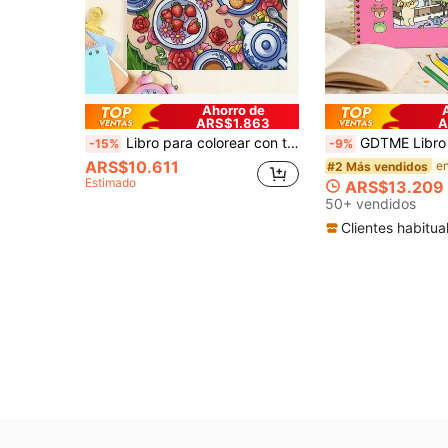
Ahorro de
ARS$1.863
A
Libro para colorear con tema de té floral, libro para colorear de estilo pastoril cálido, libro para colorear con tema de fiesta de té de primavera, páginas acogedoras para charlar con buenos amigos, materiales ricos, líneas claras fáciles de colorear, adecuado para amantes del arte, creación artística, fomenta la creatividad, suministros de arte, regalo de Navidad, opción de regalo perfecta para reuniones familiares, aulas, fiestas, Día del Niño, Pascua, Halloween, Acción de Gracias, Año Nuevo, Día de San Valentín
GDTME Libro de colorear con patrón simple y audaz, adecuado para adultos y niños, actividad de pintura creativa, regalo ideal para el Día de San Valentín y cumpleaño
-15%
-9%
ARS$10.611
#2 Más vendidos
Estimado
ARS$13.209
50+ vendidos
Clientes habitua