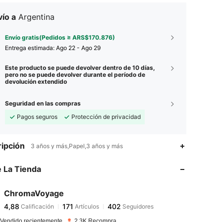
ío a
Argentina
Envío gratis(Pedidos ≥ ARS$170.876)
Entrega estimada:
Ago 22 - Ago 29
Este producto se puede devolver dentro de 10 días,
pero no se puede devolver durante el período de
devolución extendido
Seguridad en las compras
Pagos seguros
Protección de privacidad
4,88
171
402
ipción
3 años y más,Papel,3 años y más
4,88
171
402
 La Tienda
4,88
171
402
4,88
171
402
ChromaVoyage
4,88
171
402
Calificación
Artículos
Seguidores
p***e
seguido
Hace 1 día
4,88
171
402
 Vendido recientemente
2.3K Recompra