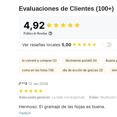
Evaluaciones de Clientes
(100+)
4,92
Política de Reseñas
Ver reseñas locales
5,00
lo volveré a comprar (3)
fácilmente portátil (4)
Buena p
como en las fotos (18)
día de acción de gracias (2)
teni
j***3
13 Jan,2026
Adecuado general: La talla corresponde, Color: Multicolor
Adecuado general:
La talla corresponde
Color:
Multicolor
Hermoso. El gramaje de las hojas es buena.
Traducir