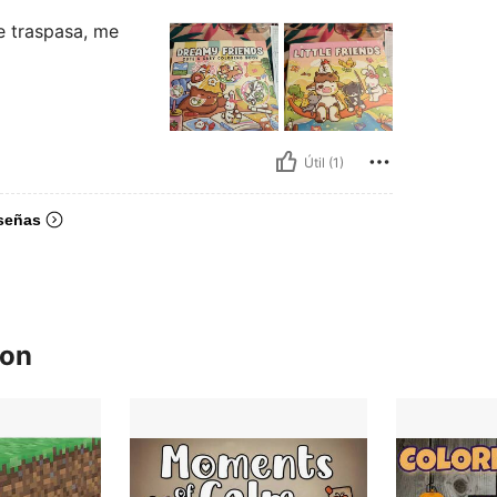
e traspasa, me
Útil (1)
señas
ron