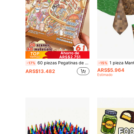
Ahorro de
ARS$2.751
60 piezas Pegatinas de mini casa de estilo lindo, Set de pegatinas de escenario (40 hojas de pegatinas, 20 tarjetas de fondo), Pegatinas decorativas de paisaje DIY, Pegatinas de micro escena de casa en 3D, Pegatinas de paisaje, Pegatinas de escena, Pegatinas de libro, Reutilizables
1 pieza Mantel de mesa con patrón de píxeles, mantel rectangular desechable, resistente al agua
-17%
-15%
ARS$5.964
ARS$13.482
Estimado