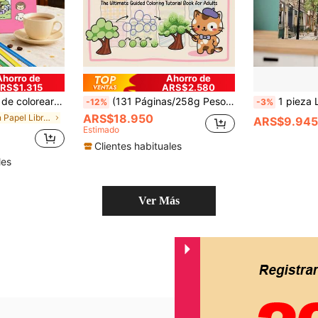
Ahorro de
Ahorro de
RS$1.315
ARS$2.580
s, alivio del estrés y ocio, regalo de artesanía artística divertido, adecuado para entusiastas del coloreado y amantes de la curación solitaria
(131 Páginas/258g Peso real) "Puedes colorear: La guía definitiva para colorear para adultos - Instrucciones paso a paso y lecciones de sombreado, mezcla y creación de patrones"
1 pieza Libro para colorear para adultos de 20 x 20 cm, 24 páginas, diseña
-12%
-3%
ARS$18.950
en Papel Libros para colorear
ARS$9.945
Estimado
Clientes habituales
les
Ver Más